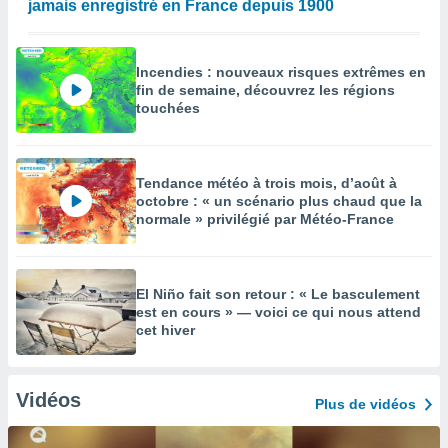
jamais enregistré en France depuis 1900
Incendies : nouveaux risques extrêmes en
fin de semaine, découvrez les régions
touchées
Tendance météo à trois mois, d’août à
octobre : « un scénario plus chaud que la
normale » privilégié par Météo-France
El Niño fait son retour : « Le basculement
est en cours » — voici ce qui nous attend
cet hiver
Vidéos
Plus de vidéos