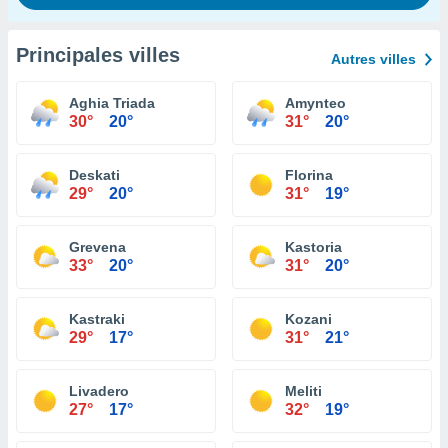
Principales villes
Autres villes
Aghia Triada
Amynteo
30°
20°
31°
20°
Deskati
Florina
29°
20°
31°
19°
Grevena
Kastoria
33°
20°
31°
20°
Kastraki
Kozani
29°
17°
31°
21°
Livadero
Meliti
27°
17°
32°
19°