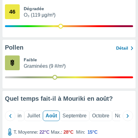
nées
Dégradée
lles sur
46
O₃ (119 µg/m³)
d'un
égitime,
vous
vous
 Pour ce
ous
Pollen
Détail
etirer
Faible
ement
Graminées (9 #/m³)
 opposer
ement
nées à
ment en
 sur «
res
» ou
Quel temps fait-il à Mouriki en
août
?
e
que de
kies
Mai
Juin
Juillet
Août
Septembre
Octobre
Novembre
ite web.
T. Moyenne:
22°C
Max.:
28°C
Mín:
15°C
t nos