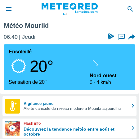
Météo Mouriki
e
ntialité
06:40
Jeudi
...
enu de
o.com
Ensoleillé
o.com) a
20°
aré par
onnels
Nord-ouest
arantir
Sensation de 20°
0
4 km/h
té des
ions
. Vous
accéder
Vigilance jaune
e en
Alerte canicule de niveau modéré à Mouriki aujourd’hui
 les
Flash info
s :
Découvrez la tendance météo entre août et
octobre
r les