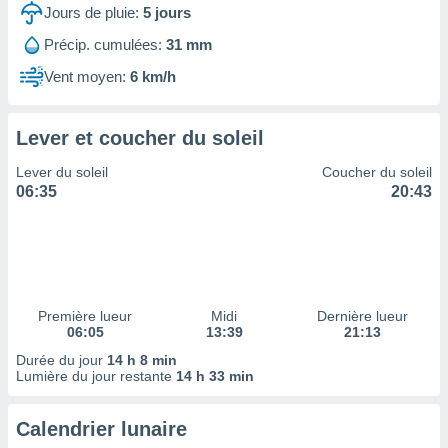
ires
Jours de pluie:
5
jours
ons le
ent des
Précip. cumulées:
31 mm
es
Vent moyen:
6 km/h
 :
et/ou
 à des
Lever et coucher du soleil
ions sur
eil,
Lever du soleil
Coucher du soleil
des
06:35
20:43
limitées
nner la
, créer
ils pour
ité
lisée,
Première lueur
Midi
Dernière lueur
06:05
13:39
21:13
des
our
Durée du jour
14 h 8 min
nner des
Lumière du jour restante
14 h 33 min
és
lisées,
Calendrier lunaire
s profils
enus