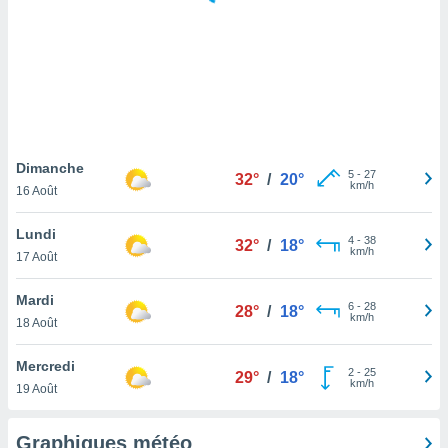
logies
e
s
tez pas
ation de
, vous
z à
à notre
Dimanche
5
-
27
32°
/
20°
km/h
16 Août
.com.
 cas,
Lundi
4
-
38
us
32°
/
18°
km/h
17 Août
ns que
s
Mardi
6
-
28
28°
/
18°
ires
km/h
18 Août
urer la
on sur le
Mercredi
2
-
25
 seront
29°
/
18°
km/h
19 Août
, et que
ies ne
as
Graphiques météo