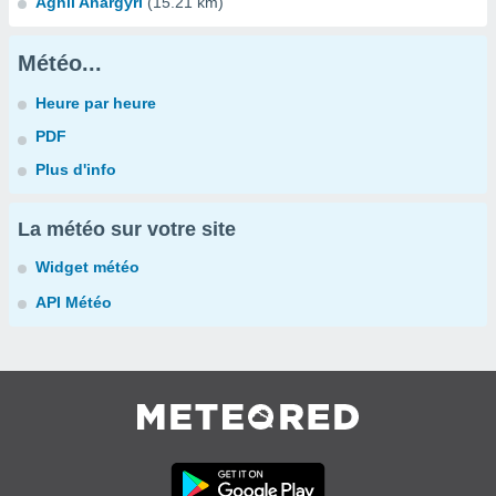
Aghii Anargyri
(15.21 km)
Météo...
Heure par heure
PDF
Plus d'info
La météo sur votre site
Widget météo
API Météo