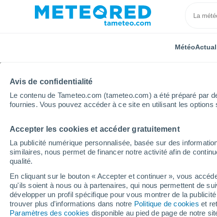
Météo
Actual
Avis de confidentialité
Le contenu de Tameteo.com (tameteo.com) a été préparé par des 
fournies. Vous pouvez accéder à ce site en utilisant les options 
Accepter les cookies et accéder gratuitement
Accueil
Bourgogne-Franche-Comté
Yonne
Mouf
La publicité numérique personnalisée, basée sur des information
similaires, nous permet de financer notre activité afin de conti
Météo Mouffy
qualité.
En cliquant sur le bouton « Accepter et continuer », vous accéde
16:44
Vendredi
qu'ils soient à nous ou à partenaires, qui nous permettent de sui
développer un profil spécifique pour vous montrer de la publicit
trouver plus d'informations dans notre
Politique de cookies
et re
Ensoleillé
Paramètres des cookies
disponible au pied de page de notre si