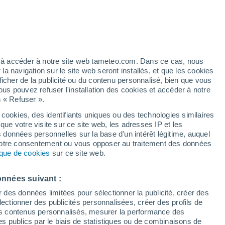
/h
ez à accéder à notre site web tameteo.com. Dans ce cas, nous
 navigation sur le site web seront installés, et que les cookies
ficher de la publicité ou du contenu personnalisé, bien que vous
ous pouvez refuser l'installation des cookies et accéder à notre
n « Refuser ».
é n’a
 en
 cookies, des identifiants uniques ou des technologies similaires
que votre visite sur ce site web, les adresses IP et les
des températures
Radar de pluie
Satellites
Modèles
s données personnelles sur la base d'un intérêt légitime, auquel
 votre consentement ou vous opposer au traitement des données
tique de cookies
sur ce site web.
Lundi
Mardi
Mercredi
Jeudi
onnées suivant :
10 Août
11 Août
12 Août
13 Août
r des données limitées pour sélectionner la publicité, créer des
sélectionner des publicités personnalisées, créer des profils de
 des contenus personnalisés, mesurer la performance des
s publics par le biais de statistiques ou de combinaisons de
30%