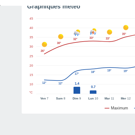
Graphiques météo
45
40
35°
35
33°
33°
32°
30°
30
26°
25
20
19°
19°
18°
17°
15
12°
1.4
12°
10
0.7
°C
Ven
7
Sam
8
Dim
9
Lun
10
Mar
11
Mer
12
Maximum