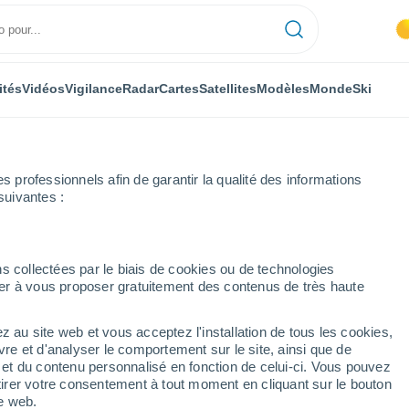
ités
Vidéos
Vigilance
Radar
Cartes
Satellites
Modèles
Monde
Ski
professionnels afin de garantir la qualité des informations
suivantes :
fy
s collectées par le biais de cookies ou de technologies
nuer à vous proposer gratuitement des contenus de très haute
z au site web et vous acceptez l'installation de tous les cookies,
...
vre et d'analyser le comportement sur le site, ainsi que de
é et du contenu personnalisé en fonction de celui-ci. Vous pouvez
Heure par heure
tirer votre consentement à tout moment en cliquant sur le bouton
Ciel dégagé dans les prochaines
te web.
heures