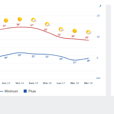
15
38°
37°
37°
35°
31°
30°
10
29°
22°
21°
21°
20°
5
19°
18°
17°
mm
Jeu
13
Ven
14
Sam
15
Dim
16
Lun
17
Mar
18
Mer
19
Minimum
Pluie