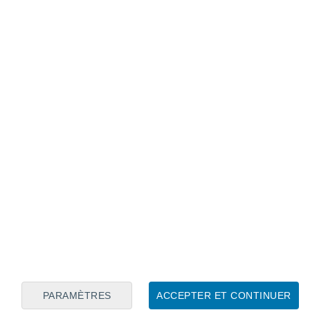
Calendrier lunaire
Lun
Mar
Mer
Jeu
Ven
Sam
Dim
7
8
9
10
11
12
13
14
15
16
17
18
19
20
PARAMÈTRES
ACCEPTER ET CONTINUER