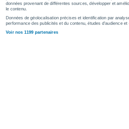
1.4 mm
données provenant de différentes sources, développer et amélior
le contenu.
30°
/
12°
32°
/
17°
26°
/
12°
Données de géolocalisation précises et identification par analys
performance des publicités et du contenu, études d’audience e
10
-
22
km/h
11
-
29
km/h
9
13
-
28
km/h
Voir nos 1199 partenaires
Météo Mouffy aujourd´hui
, 7 août
Ensoleillé
26°
17:00
T. ressentie
26°
Ensoleillé
25°
18:00
T. ressentie
26°
Ensoleillé
25°
19:00
T. ressentie
25°
Ensoleillé
24°
20:00
T. ressentie
25°