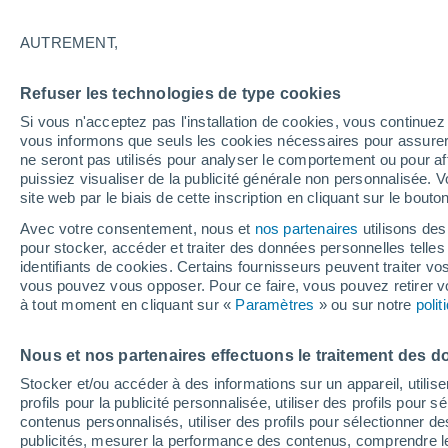
26°
AUTREMENT,
Nord
Refuser les technologies de type cookies
Sensation de 26°
11
-
27 km
Si vous n'acceptez pas l'installation de cookies, vous continu
vous informons que seuls les cookies nécessaires pour assurer la
ne seront pas utilisés pour analyser le comportement ou pour af
puissiez visualiser de la publicité générale non personnalisée. V
Prévisions
site web par le biais de cette inscription en cliquant sur le bouto
30 °C en octobre, 35 °C en septembre ? « L’ét
aucune intention de s’arrêter » – mais le Rhin
Avec votre consentement, nous et
nos partenaires
utilisons des
paie le prix
pour stocker, accéder et traiter des données personnelles telles 
Météo 1 - 7 jours
Heure par heure
Actualité
Carte 
identifiants de cookies. Certains fournisseurs peuvent traiter vo
vous pouvez vous opposer. Pour ce faire, vous pouvez retirer
à tout moment en cliquant sur «
Paramètres
» ou sur notre
poli
Demain
Dimanche
Aujourd´hui
Nous et nos partenaires effectuons le traitement des d
8 Août
9 Août
7 Août
Stocker et/ou accéder à des informations sur un appareil, utilise
profils pour la publicité personnalisée, utiliser des profils pour 
contenus personnalisés, utiliser des profils pour sélectionner
publicités, mesurer la performance des contenus, comprendre le
50%