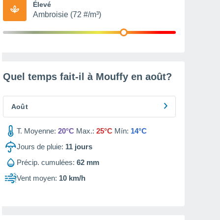
Élevé
Ambroisie (72 #/m³)
Quel temps fait-il à Mouffy en
août
?
Août
T. Moyenne:
20°C
Max.:
25°C
Mín:
14°C
Jours de pluie:
11
jours
Précip. cumulées:
62 mm
Vent moyen:
10 km/h