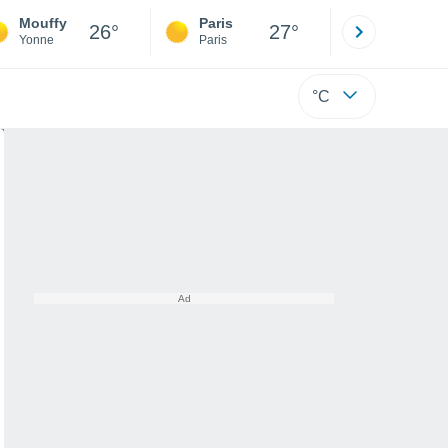
Mouffy
Paris
Montpelli
26°
27°
Yonne
Paris
Hérault
°C