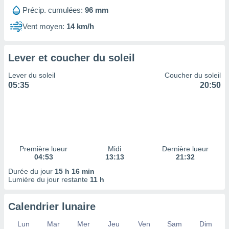
ires
Précip. cumulées:
96 mm
ons le
ent des
Vent moyen:
14 km/h
es
 :
et/ou
Lever et coucher du soleil
 à des
ions sur
Lever du soleil
Coucher du soleil
eil,
05:35
20:50
des
limitées
nner la
, créer
ils pour
Première lueur
Midi
Dernière lueur
ité
04:53
13:13
21:32
lisée,
des
Durée du jour
15 h 16 min
Lumière du jour restante
11 h
our
nner des
és
Calendrier lunaire
lisées,
s profils
Lun
Mar
Mer
Jeu
Ven
Sam
Dim
enus