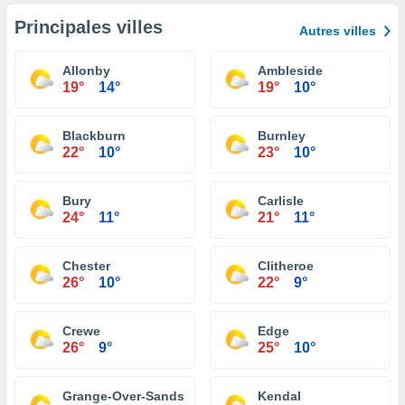
Principales villes
Autres villes
Allonby
Ambleside
19°
14°
19°
10°
Blackburn
Burnley
22°
10°
23°
10°
Bury
Carlisle
24°
11°
21°
11°
Chester
Clitheroe
26°
10°
22°
9°
Crewe
Edge
26°
9°
25°
10°
Grange-Over-Sands
Kendal