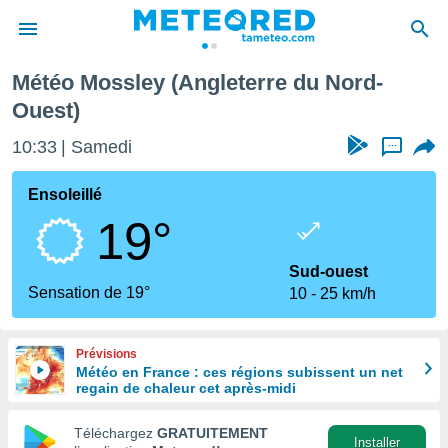
Météo Mossley (Angleterre du Nord-
e
Ouest)
ntialité
enu de
10:33
Samedi
...
o.com
o.com) a
Ensoleillé
aré par
19°
onnels
arantir
Sud-ouest
té des
Sensation de 19°
ions
10
25 km/h
. Vous
accéder
e en
Prévisions
 les
Météo en France : ces régions subissent un net
regain de chaleur cet après-midi
s :
Téléchargez
GRATUITEMENT
Installer
r les