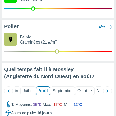
nées
lles sur
d'un
égitime,
vous
Pollen
Détail
vous
 Pour ce
Faible
ous
Graminées (21 #/m³)
etirer
ement
 opposer
ement
nées à
Quel temps fait-il à Mossley
ment en
(Angleterre du Nord-Ouest) en
août
?
 sur «
res
» ou
e
Mai
Juin
Juillet
Août
Septembre
Octobre
Novembre
que de
kies
ite web.
T. Moyenne:
15°C
Max.:
18°C
Mín:
12°C
t nos
Jours de pluie:
16
jours