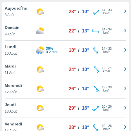
n «
 et
Aujourd´hui
14
-
33
23°
/
10°
r »,
km/h
8 Août
cédez au
 et vous
Demain
14
-
34
z
22°
/
13°
km/h
9 Août
ation de
qu'ils
Lundi
30%
14
-
33
18°
/
10°
 nous ou
0.2 mm
km/h
10 Août
aires,
Mardi
11
-
28
nt de
24°
/
10°
km/h
11 Août
t
er le
Mercredi
ement
19
-
39
26°
/
14°
km/h
te, ainsi
12 Août
per un
Jeudi
10
-
26
écifique
29°
/
16°
km/h
13 Août
us
de la
Vendredi
 et du
10
-
26
28°
/
18°
km/h
14 Août