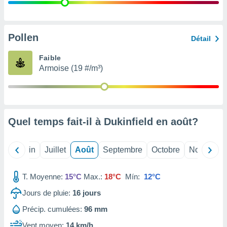
nées
lles sur
d'un
égitime,
Pollen
Détail
vous
vous
Faible
 Pour ce
Armoise (19 #/m³)
ous
etirer
ement
 opposer
Quel temps fait-il à Dukinfield en
août
?
ement
nées à
ment en
Mai
Juin
Juillet
Août
Septembre
Octobre
Novembre
 sur «
res
» ou
e
T. Moyenne:
15°C
Max.:
18°C
Mín:
12°C
que de
kies
Jours de pluie:
16
jours
ite web.
Précip. cumulées:
96 mm
t nos
Vent moyen:
14 km/h