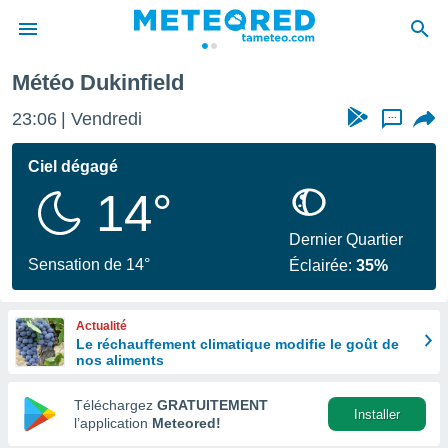
Météo Dukinfield
e
ntialité
23:06
Vendredi
...
enu de
o.com
Ciel dégagé
o.com) a
14°
aré par
onnels
Dernier Quartier
arantir
Sensation de 14°
Éclairée:
35%
té des
ions
. Vous
Actualité
accéder
Le réchauffement climatique modifie le goût de
e en
nos aliments
 les
Téléchargez
GRATUITEMENT
s :
Installer
l’application
Meteored!
r les