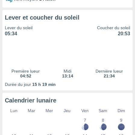
ires
ons le
ent des
Lever et coucher du soleil
es
 :
Lever du soleil
Coucher du soleil
et/ou
05:34
20:53
 à des
ions sur
eil,
des
limitées
Première lueur
Midi
Dernière lueur
nner la
04:52
13:14
21:34
, créer
ils pour
Durée du jour
15 h 19 min
ité
lisée,
Calendrier lunaire
des
our
Lun
Mar
Mer
Jeu
Ven
Sam
Dim
nner des
és
7
8
9
lisées,
s profils
enus