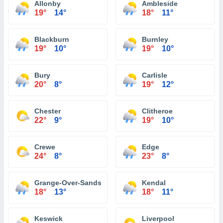
Allonby
Ambleside
19°
14°
18°
11°
Blackburn
Burnley
19°
10°
19°
10°
Bury
Carlisle
20°
8°
19°
12°
Chester
Clitheroe
22°
9°
19°
10°
Crewe
Edge
24°
8°
23°
8°
Grange-Over-Sands
Kendal
18°
13°
18°
11°
Keswick
Liverpool