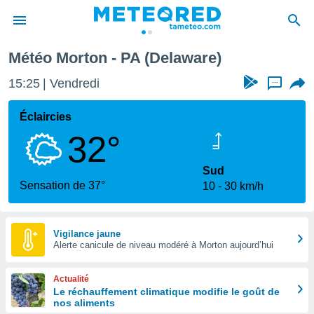
Météo Morton - PA (Delaware)
e
ntialité
15:25
Vendredi
...
enu de
o.com
Éclaircies
o.com) a
32°
aré par
onnels
Sud
arantir
Sensation de 37°
10
30 km/h
té des
ions
. Vous
accéder
Vigilance jaune
e en
Alerte canicule de niveau modéré à Morton aujourd’hui
 les
Actualité
s :
Le réchauffement climatique modifie le goût de
nos aliments
r les