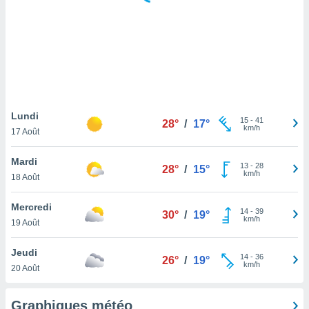
logies
e
s
tez pas
ation de
, vous
z à
à notre
Lundi
15
-
41
28°
/
17°
km/h
17 Août
.com.
 cas,
Mardi
13
-
28
us
28°
/
15°
km/h
18 Août
ns que
s
Mercredi
14
-
39
30°
/
19°
ires
km/h
19 Août
urer la
on sur le
Jeudi
14
-
36
 seront
26°
/
19°
km/h
20 Août
, et que
ies ne
as
Graphiques météo