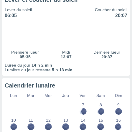
ires
ons le
Lever du soleil
Coucher du soleil
ent des
06:05
20:07
es
 :
et/ou
 à des
ions sur
eil,
Première lueur
Midi
Dernière lueur
des
05:35
13:07
20:37
limitées
Durée du jour
14 h 2 min
Lumière du jour restante
5 h 13 min
nner la
, créer
ils pour
Calendrier lunaire
ité
lisée,
Lun
Mar
Mer
Jeu
Ven
Sam
Dim
des
our
7
8
9
nner des
és
10
11
12
13
14
15
16
lisées,
s profils
enus