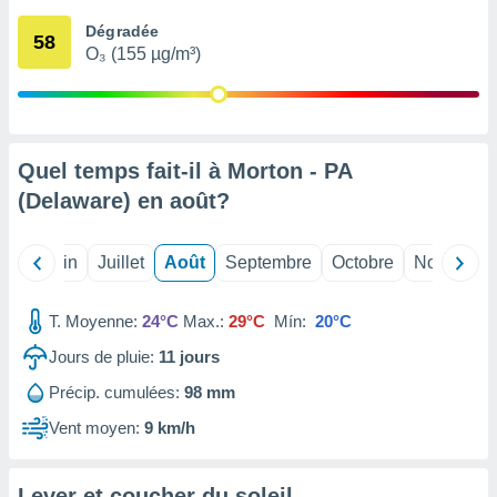
nées
Dégradée
lles sur
58
O₃ (155 µg/m³)
d'un
égitime,
vous
vous
 Pour ce
ous
Quel temps fait-il à Morton - PA
etirer
(Delaware) en
août
?
ement
 opposer
Mai
Juin
Juillet
Août
Septembre
Octobre
Novembre
ement
nées à
ment en
T. Moyenne:
24°C
Max.:
29°C
Mín:
20°C
 sur «
res
» ou
Jours de pluie:
11
jours
e
Précip. cumulées:
98 mm
que de
kies
Vent moyen:
9 km/h
ite web.
t nos
Lever et coucher du soleil