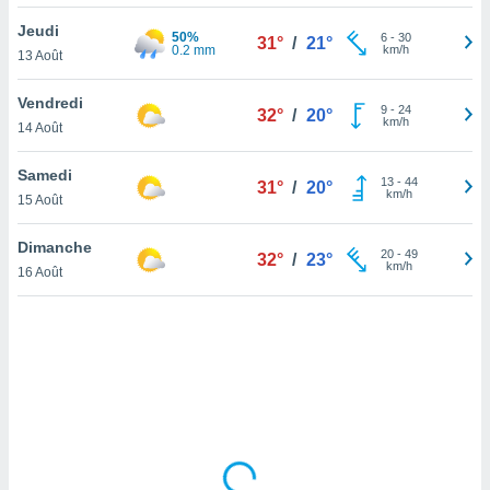
lisé en
Jeudi
 de
50%
6
-
30
31°
/
21°
0.2 mm
km/h
13 Août
. Vous
rouver
Vendredi
9
-
24
32°
/
20°
ations
km/h
14 Août
re
que de
Samedi
kies
13
-
44
31°
/
20°
km/h
15 Août
r votre
ement à
ment en
Dimanche
20
-
49
32°
/
23°
sur le
km/h
16 Août
res des
kies
le au
page de
te web.
MENT,
 les