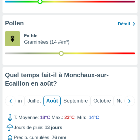
nées
lles sur
d'un
égitime,
Pollen
Détail
vous
vous
Faible
 Pour ce
Graminées (14 #/m³)
ous
etirer
ement
 opposer
Quel temps fait-il à Monchaux-sur-
ement
nées à
Ecaillon en
août
?
ment en
 sur «
res
» ou
Mai
Juin
Juillet
Août
Septembre
Octobre
Novembre
e
que de
kies
T. Moyenne:
18°C
Max.:
23°C
Mín:
14°C
ite web.
Jours de pluie:
13
jours
t nos
Précip. cumulées:
76 mm