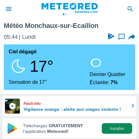
Météo Monchaux-sur-Ecaillon
e
ntialité
05:44
Lundi
...
enu de
o.com
Ciel dégagé
o.com) a
17°
aré par
onnels
Dernier Quartier
arantir
Sensation de 17°
Éclairée:
7%
té des
ions
. Vous
accéder
Flash info
e en
Vigilance orange : alerte aux orages violents !
 les
Téléchargez
GRATUITEMENT
s :
Installer
l’application
Meteored!
r les