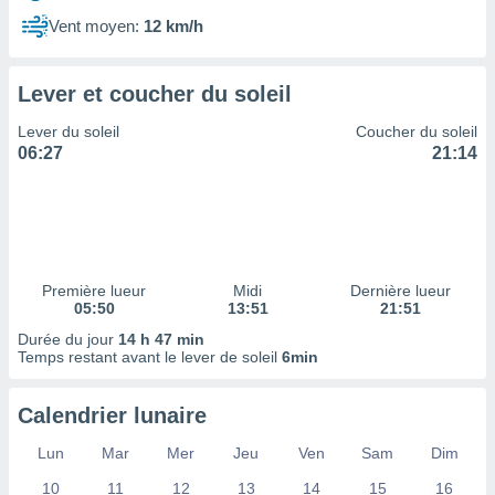
ires
ons le
Vent moyen:
12 km/h
ent des
es
 :
Lever et coucher du soleil
et/ou
Lever du soleil
Coucher du soleil
 à des
06:27
21:14
ions sur
eil,
des
limitées
nner la
, créer
Première lueur
Midi
Dernière lueur
ils pour
05:50
13:51
21:51
ité
Durée du jour
14 h 47 min
lisée,
Temps restant avant le lever de soleil
6min
des
our
nner des
Calendrier lunaire
és
lisées,
Lun
Mar
Mer
Jeu
Ven
Sam
Dim
s profils
10
11
12
13
14
15
16
enus