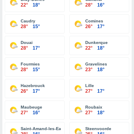
22°
18°
28°
16°
Caudry
Comines
28°
15°
26°
17°
Douai
Dunkerque
28°
17°
22°
18°
Fourmies
Gravelines
28°
15°
23°
18°
Hazebrouck
Lille
26°
17°
27°
17°
Maubeuge
Roubaix
27°
16°
27°
18°
Saint-Amand-les-Eaux
Steenvoorde