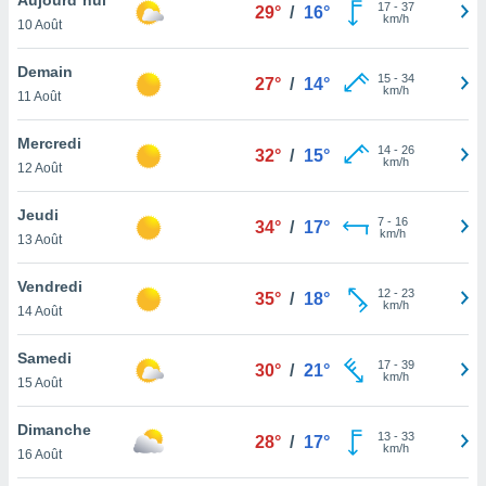
n «
17
-
37
29°
/
16°
km/h
10 Août
 et
r »,
cédez au
Demain
15
-
34
27°
/
14°
 et vous
km/h
11 Août
z
ation de
Mercredi
14
-
26
32°
/
15°
km/h
12 Août
qu'ils
 nous ou
aires,
Jeudi
7
-
16
34°
/
17°
km/h
13 Août
nt de
t
Vendredi
12
-
23
er le
35°
/
18°
km/h
14 Août
ement
te, ainsi
Samedi
17
-
39
30°
/
21°
km/h
per un
15 Août
écifique
us
Dimanche
13
-
33
de la
28°
/
17°
km/h
16 Août
 et du