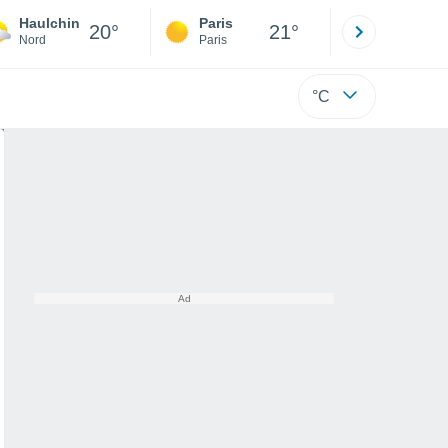
Haulchin
Paris
Montpelli
20°
21°
Nord
Paris
Hérault
°C