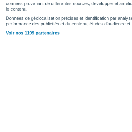
données provenant de différentes sources, développer et amélior
le contenu.
28°
/
13°
32°
/
14°
25°
/
11°
Données de géolocalisation précises et identification par analys
performance des publicités et du contenu, études d’audience e
11
-
28
km/h
7
-
20
km/h
16
11
-
23
km/h
Voir nos 1199 partenaires
Météo Haulchin aujourd´hui
, 7 août
Éclaircies
20°
11:00
T. ressentie
20°
Éclaircies
21°
12:00
T. ressentie
21°
Ciel variable
22°
13:00
T. ressentie
25°
Éclaircies
23°
14:00
T. ressentie
25°