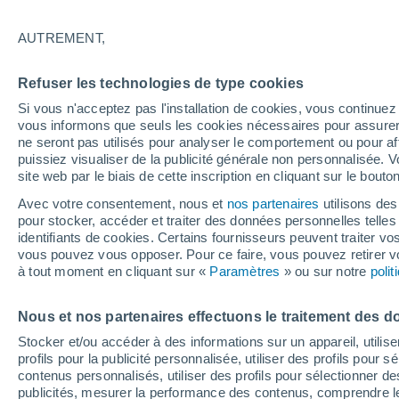
20°
AUTREMENT,
UV
3 Mod
Refuser les technologies de type cookies
Sensation de 20°
FPS
6-10
Si vous n'acceptez pas l'installation de cookies, vous continu
vous informons que seuls les cookies nécessaires pour assurer la
ne seront pas utilisés pour analyser le comportement ou pour af
puissiez visualiser de la publicité générale non personnalisée. V
Flash info
site web par le biais de cette inscription en cliquant sur le bouto
Une nouvelle canicule attendue la semaine
prochaine en France !
Avec votre consentement, nous et
nos partenaires
utilisons des
pour stocker, accéder et traiter des données personnelles telles 
Météo 1 - 7 jours
Heure par heure
Actualité
Carte
identifiants de cookies. Certains fournisseurs peuvent traiter vo
vous pouvez vous opposer. Pour ce faire, vous pouvez retirer
à tout moment en cliquant sur «
Paramètres
» ou sur notre
poli
Demain
Dimanche
Aujourd´hui
Nous et nos partenaires effectuons le traitement des d
8 Août
9 Août
7 Août
Stocker et/ou accéder à des informations sur un appareil, utilise
profils pour la publicité personnalisée, utiliser des profils pour 
contenus personnalisés, utiliser des profils pour sélectionner
publicités, mesurer la performance des contenus, comprendre le