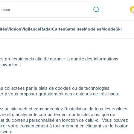
ités
Vidéos
Vigilance
Radar
Cartes
Satellites
Modèles
Monde
Ski
professionnels afin de garantir la qualité des informations
suivantes :
s collectées par le biais de cookies ou de technologies
nuer à vous proposer gratuitement des contenus de très haute
z au site web et vous acceptez l'installation de tous les cookies,
...
vre et d'analyser le comportement sur le site, ainsi que de
é et du contenu personnalisé en fonction de celui-ci. Vous pouvez
Heure par heure
tirer votre consentement à tout moment en cliquant sur le bouton
Ciel nuageux dans les
te web.
prochaines heures