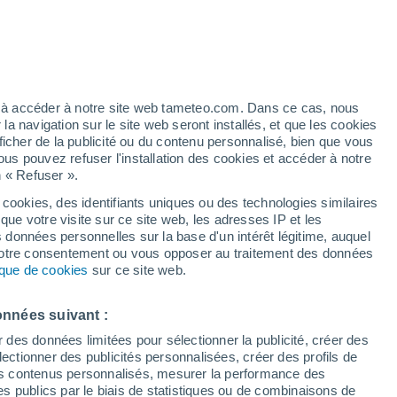
éré
ez à accéder à notre site web tameteo.com. Dans ce cas, nous
 navigation sur le site web seront installés, et que les cookies
ficher de la publicité ou du contenu personnalisé, bien que vous
ous pouvez refuser l'installation des cookies et accéder à notre
n « Refuser ».
 cookies, des identifiants uniques ou des technologies similaires
que votre visite sur ce site web, les adresses IP et les
 de couverture nuageuse
Radar de pluie
Satellites
Modèles
s données personnelles sur la base d'un intérêt légitime, auquel
 votre consentement ou vous opposer au traitement des données
tique de cookies
sur ce site web.
Lundi
Mardi
Mercredi
Jeudi
onnées suivant :
10 Août
11 Août
12 Août
13 Août
r des données limitées pour sélectionner la publicité, créer des
sélectionner des publicités personnalisées, créer des profils de
 des contenus personnalisés, mesurer la performance des
s publics par le biais de statistiques ou de combinaisons de