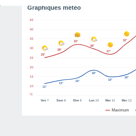
Graphiques météo
45
40
35
32°
32°
30°
30
28°
27°
25°
25
20
18°
15
16°
15°
14°
13°
10
11°
°C
Ven
7
Sam
8
Dim
9
Lun
10
Mar
11
Mer
12
Maximum