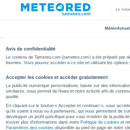
Météo
Actual
Avis de confidentialité
Le contenu de Tameteo.com (tameteo.com) a été préparé par des 
fournies. Vous pouvez accéder à ce site en utilisant les options 
Accepter les cookies et accéder gratuitement
Accueil
Hauts-de-France
Nord
Haulchin
La publicité numérique personnalisée, basée sur des information
similaires, nous permet de financer notre activité afin de conti
Météo Haulchin
qualité.
En cliquant sur le bouton « Accepter et continuer », vous accéde
10:30
Vendredi
qu'ils soient à nous ou à partenaires, qui nous permettent de sui
développer un profil spécifique pour vous montrer de la publicit
trouver plus d'informations dans notre
Politique de cookies
et re
Éclaircies
Paramètres des cookies
disponible au pied de page de notre si