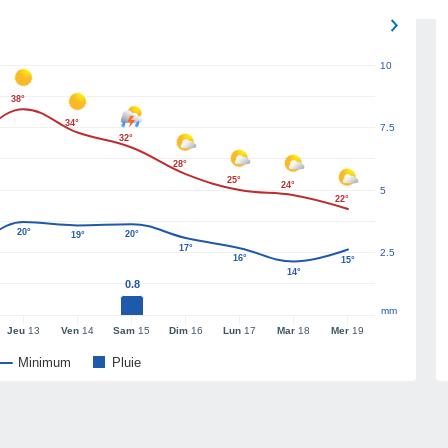
10
38°
34°
7.5
32°
28°
25°
24°
5
22°
20°
20°
19°
17°
2.5
16°
15°
14°
0.8
mm
Jeu
13
Ven
14
Sam
15
Dim
16
Lun
17
Mar
18
Mer
19
Minimum
Pluie