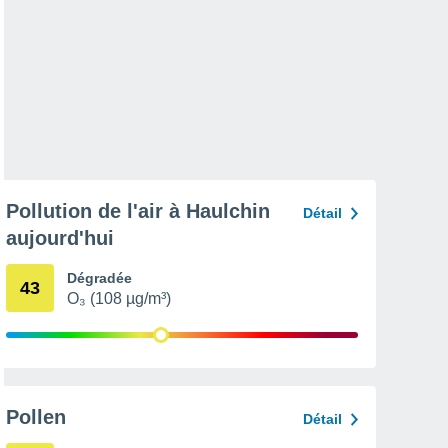
Pollution de l'air à Haulchin
Détail
aujourd'hui
Dégradée
43
O₃ (108 µg/m³)
Pollen
Détail