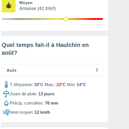
Moyen
Armoise (42 #/m³)
Quel temps fait-il à Haulchin en
août
?
Août
T. Moyenne:
18°C
Max.:
23°C
Mín:
14°C
Jours de pluie:
13
jours
Précip. cumulées:
76 mm
Vent moyen:
12 km/h