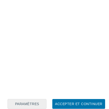
Calendrier lunaire
Lun
Mar
Mer
Jeu
Ven
Sam
Dim
7
8
9
10
11
12
13
14
15
16
17
18
19
20
PARAMÈTRES
ACCEPTER ET CONTINUER