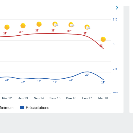
7.5
38°
38°
38°
38°
37°
37°
5
31°
2.5
20°
18°
18°
17°
17°
17°
17°
mm
Mer
12
Jeu
13
Ven
14
Sam
15
Dim
16
Lun
17
Mar
18
Minimum
Précipitations