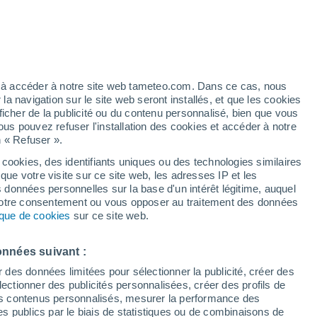
h
ez à accéder à notre site web tameteo.com. Dans ce cas, nous
 navigation sur le site web seront installés, et que les cookies
ficher de la publicité ou du contenu personnalisé, bien que vous
ous pouvez refuser l'installation des cookies et accéder à notre
n « Refuser ».
tobre
 cookies, des identifiants uniques ou des technologies similaires
que votre visite sur ce site web, les adresses IP et les
des températures
Radar de pluie
Satellites
Modèles
s données personnelles sur la base d'un intérêt légitime, auquel
 votre consentement ou vous opposer au traitement des données
tique de cookies
sur ce site web.
imanche
Lundi
Mardi
Mercredi
onnées suivant :
9 Août
10 Août
11 Août
12 Août
r des données limitées pour sélectionner la publicité, créer des
sélectionner des publicités personnalisées, créer des profils de
 des contenus personnalisés, mesurer la performance des
s publics par le biais de statistiques ou de combinaisons de