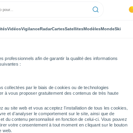
ités
Vidéos
Vigilance
Radar
Cartes
Satellites
Modèles
Monde
Ski
professionnels afin de garantir la qualité des informations
suivantes :
alladolid
Mojados
s collectées par le biais de cookies ou de technologies
nuer à vous proposer gratuitement des contenus de très haute
z au site web et vous acceptez l'installation de tous les cookies,
...
vre et d'analyser le comportement sur le site, ainsi que de
é et du contenu personnalisé en fonction de celui-ci. Vous pouvez
Heure par heure
tirer votre consentement à tout moment en cliquant sur le bouton
Ciel dégagé dans les prochaines
te web.
heures