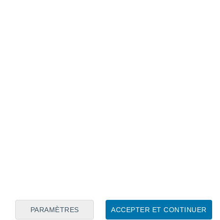
Calendrier lunaire
Lun
Mar
Mer
Jeu
Ven
Sam
Dim
6
7
8
9
10
11
12
13
14
15
16
17
18
19
PARAMÈTRES
ACCEPTER ET CONTINUER