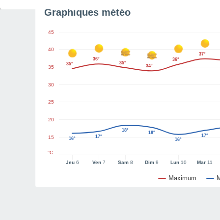
Graphiques météo
45
40
37°
36°
36°
35°
35°
34°
35
30
25
20
18°
18°
17°
17°
15
16°
16°
°C
Jeu
6
Ven
7
Sam
8
Dim
9
Lun
10
Mar
11
Maximum