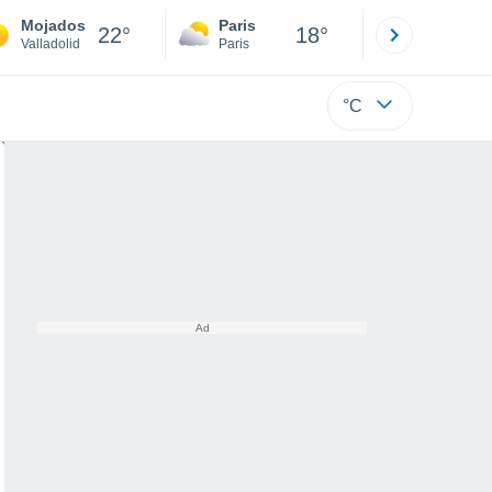
Mojados
Paris
Montpelli
22°
18°
Valladolid
Paris
Hérault
°C