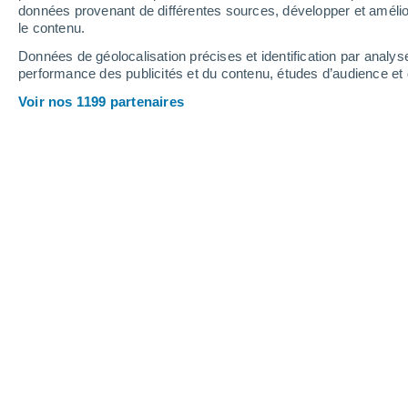
données provenant de différentes sources, développer et amélior
le contenu.
36°
/
17°
35°
/
18°
35°
/
16°
Données de géolocalisation précises et identification par analys
performance des publicités et du contenu, études d’audience e
16
-
34
km/h
19
-
43
km/h
17
14
-
33
km/h
Voir nos 1199 partenaires
Météo Mojados aujourd´hui
, 6 août
Ensoleillé
19°
09:00
T. ressentie
19°
Ensoleillé
22°
10:00
T. ressentie
22°
Ensoleillé
24°
11:00
T. ressentie
26°
Ensoleillé
27°
12:00
T. ressentie
27°