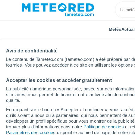
Météo
Actual
Avis de confidentialité
Le contenu de Tameteo.com (tameteo.com) a été préparé par des 
fournies. Vous pouvez accéder à ce site en utilisant les options 
Accepter les cookies et accéder gratuitement
Accueil
Espagne
Castille-et-León
Province de V
La publicité numérique personnalisée, basée sur des information
similaires, nous permet de financer notre activité afin de conti
Météo Mojados
qualité.
En cliquant sur le bouton « Accepter et continuer », vous accéde
09:05
Jeudi
qu'ils soient à nous ou à partenaires, qui nous permettent de sui
développer un profil spécifique pour vous montrer de la publicit
trouver plus d'informations dans notre
Politique de cookies
et re
Ensoleillé
Paramètres des cookies
disponible au pied de page de notre si