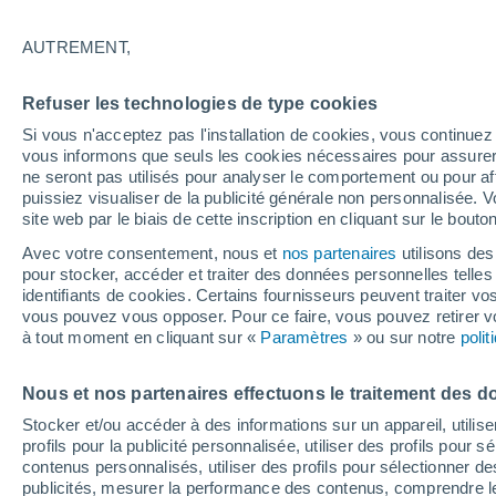
19°
AUTREMENT,
Nord
Refuser les technologies de type cookies
Sensation de 19°
5
-
13 km/
Si vous n'acceptez pas l'installation de cookies, vous continu
vous informons que seuls les cookies nécessaires pour assurer la
ne seront pas utilisés pour analyser le comportement ou pour af
puissiez visualiser de la publicité générale non personnalisée. V
Flash info
site web par le biais de cette inscription en cliquant sur le bouto
Découvrez la tendance météo entre août et oc
Avec votre consentement, nous et
nos partenaires
utilisons des
pour stocker, accéder et traiter des données personnelles telles 
Météo 1 - 7 jours
Heure par heure
Actualité
Carte 
identifiants de cookies. Certains fournisseurs peuvent traiter vo
vous pouvez vous opposer. Pour ce faire, vous pouvez retirer
à tout moment en cliquant sur «
Paramètres
» ou sur notre
poli
Demain
Samedi
D
Aujourd´hui
Nous et nos partenaires effectuons le traitement des d
7 Août
8 Août
6 Août
Stocker et/ou accéder à des informations sur un appareil, utilise
profils pour la publicité personnalisée, utiliser des profils pour 
contenus personnalisés, utiliser des profils pour sélectionner
publicités, mesurer la performance des contenus, comprendre le