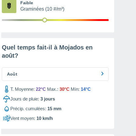
Faible
Graminées (10 #/m³)
Quel temps fait-il à Mojados en
août
?
Août
T. Moyenne:
22°C
Max.:
30°C
Mín:
14°C
Jours de pluie:
3
jours
Précip. cumulées:
15 mm
Vent moyen:
10 km/h