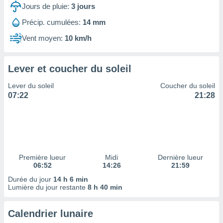
ires
Jours de pluie:
3
jours
ons le
ent des
Précip. cumulées:
14 mm
es
Vent moyen:
10 km/h
 :
et/ou
 à des
Lever et coucher du soleil
ions sur
eil,
Lever du soleil
Coucher du soleil
des
07:22
21:28
limitées
nner la
, créer
ils pour
ité
lisée,
Première lueur
Midi
Dernière lueur
06:52
14:26
21:59
des
our
Durée du jour
14 h 6 min
nner des
Lumière du jour restante
8 h 40 min
és
lisées,
Calendrier lunaire
s profils
enus