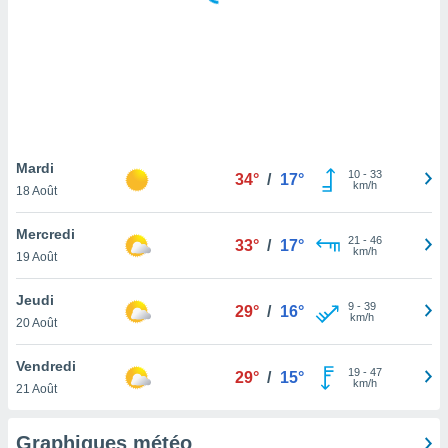
logies
e
s
tez pas
ation de
, vous
z à
à notre
Mardi
10
-
33
34°
/
17°
km/h
18 Août
.com.
 cas,
Mercredi
21
-
46
us
33°
/
17°
km/h
19 Août
ns que
s
Jeudi
9
-
39
29°
/
16°
ires
km/h
20 Août
urer la
on sur le
Vendredi
19
-
47
 seront
29°
/
15°
km/h
21 Août
, et que
ies ne
as
Graphiques météo