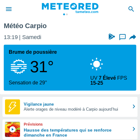
Carpio
Météo Carpio
e
ntialité
13:19
Samedi
...
enu de
o.com
Brume de poussière
o.com) a
31°
aré par
onnels
UV
7 Élevé
FPS
arantir
Sensation de 29°
15-25
té des
ions
. Vous
accéder
Vigilance jaune
e en
Alerte orages de niveau modéré à Carpio aujourd’hui
 les
Prévisions
s :
Hausse des températures qui se renforce
dimanche en France
r les