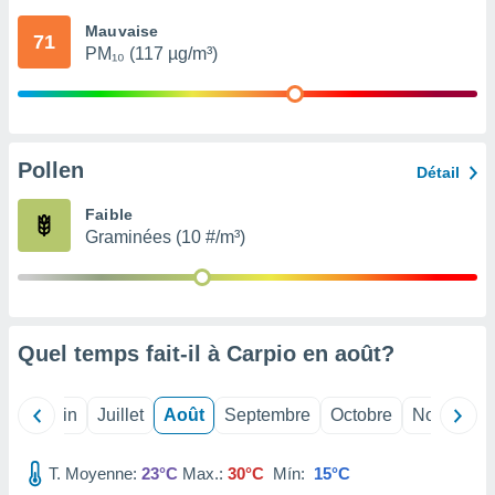
nées
Mauvaise
lles sur
71
PM₁₀ (117 µg/m³)
d'un
égitime,
vous
vous
 Pour ce
ous
Pollen
Détail
etirer
Faible
ement
Graminées (10 #/m³)
 opposer
ement
nées à
ment en
 sur «
res
» ou
Quel temps fait-il à Carpio en
août
?
e
que de
kies
Mai
Juin
Juillet
Août
Septembre
Octobre
Novembre
ite web.
T. Moyenne:
23°C
Max.:
30°C
Mín:
15°C
t nos