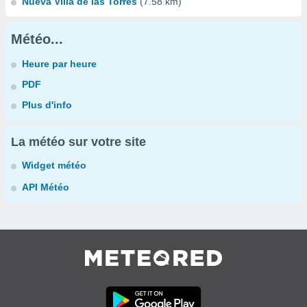
Nueva Villa de las Torres
(7.58 km)
Météo...
Heure par heure
PDF
Plus d'info
La météo sur votre site
Widget météo
API Météo