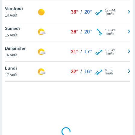
lisé en
Vendredi
 de
17
-
44
38°
/
20°
km/h
14 Août
. Vous
rouver
Samedi
10
-
43
36°
/
20°
ations
km/h
15 Août
re
que de
Dimanche
kies
15
-
49
31°
/
17°
km/h
16 Août
r votre
ement à
ment en
Lundi
8
-
52
32°
/
16°
sur le
km/h
17 Août
res des
kies
le au
page de
te web.
MENT,
 les