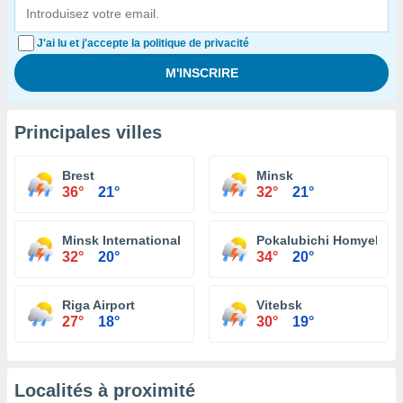
J'ai lu et j'accepte la politique de privacité
Principales villes
Brest
Minsk
36°
21°
32°
21°
Minsk International 1 Loshitsa
Pokalubichi Homyel
32°
20°
34°
20°
Riga Airport
Vitebsk
27°
18°
30°
19°
Localités à proximité