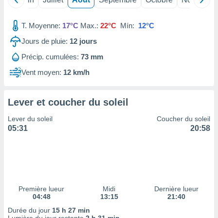
ires
ons le
ent des
T. Moyenne:
17°C
Max.:
22°C
Mín:
12°C
es
 :
Jours de pluie:
12
jours
et/ou
Précip. cumulées:
73 mm
 à des
ions sur
Vent moyen:
12 km/h
eil,
des
limitées
Lever et coucher du soleil
nner la
Lever du soleil
Coucher du soleil
, créer
05:31
20:58
ils pour
ité
lisée,
des
our
nner des
Première lueur
Midi
Dernière lueur
és
04:48
13:15
21:40
lisées,
s profils
Durée du jour
15 h 27 min
enus