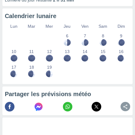
Lumière du jour restante
2 h 31 min
lisés,
des
Calendrier lunaire
our
nner des
Lun
Mar
Mer
Jeu
Ven
Sam
Dim
s
lisés,
6
7
8
9
la
ance des
s,
10
11
12
13
14
15
16
la
ance des
17
18
19
s,
dre les
par le
ques ou
Partager les prévisions météo
inaisons
ées
nt de
tes
,
er et
r les