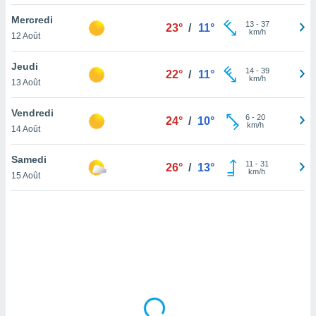
lisé en
Mercredi
 de
13
-
37
23°
/
11°
km/h
12 Août
. Vous
rouver
Jeudi
14
-
39
22°
/
11°
ations
km/h
13 Août
re
que de
Vendredi
kies
6
-
20
24°
/
10°
km/h
14 Août
r votre
ement à
ment en
Samedi
11
-
31
26°
/
13°
sur le
km/h
15 Août
res des
kies
le au
page de
te web.
MENT,
 les