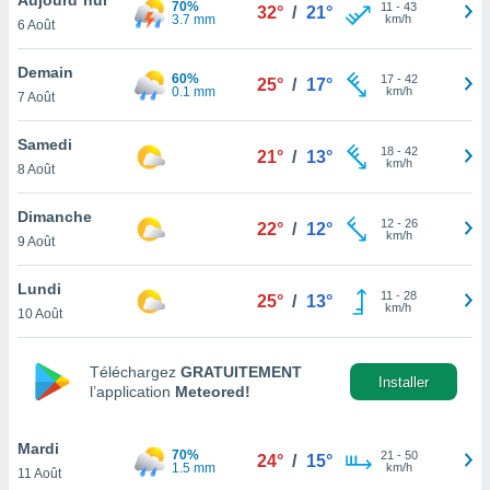
70%
n «
11
-
43
32°
/
21°
3.7 mm
km/h
6 Août
 et
r »,
cédez au
Demain
60%
17
-
42
25°
/
17°
 et vous
0.1 mm
km/h
7 Août
z
ation de
Samedi
18
-
42
21°
/
13°
km/h
8 Août
qu'ils
 nous ou
aires,
Dimanche
12
-
26
22°
/
12°
km/h
9 Août
nt de
t
Lundi
11
-
28
er le
25°
/
13°
km/h
10 Août
ement
te, ainsi
Téléchargez
GRATUITEMENT
per un
Installer
l’application
Meteored!
écifique
us
de la
Mardi
70%
21
-
50
24°
/
15°
 et du
1.5 mm
km/h
11 Août