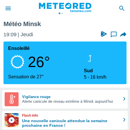
Météo Minsk
e
ntialité
19:09
Jeudi
...
enu de
o.com
Ensoleillé
o.com) a
26°
aré par
onnels
Sud
arantir
Sensation de 27°
5
16 km/h
té des
ions
. Vous
accéder
Vigilance rouge
e en
Alerte canicule de niveau extrême à Minsk aujourd’hui
 les
Flash info
s :
Une nouvelle canicule attendue la semaine
prochaine en France !
r les