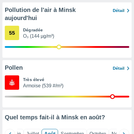
nées
Pollution de l'air à Minsk
lles sur
Détail
d'un
aujourd'hui
égitime,
vous
Dégradée
vous
55
O₃ (144 µg/m³)
 Pour ce
ous
etirer
ement
 opposer
Pollen
Détail
ement
nées à
Très élevé
ment en
Armoise (539 #/m³)
 sur «
res
» ou
e
que de
kies
Quel temps fait-il à Minsk en
août
?
ite web.
t nos
Mai
Juin
Juillet
Août
Septembre
Octobre
Novembre