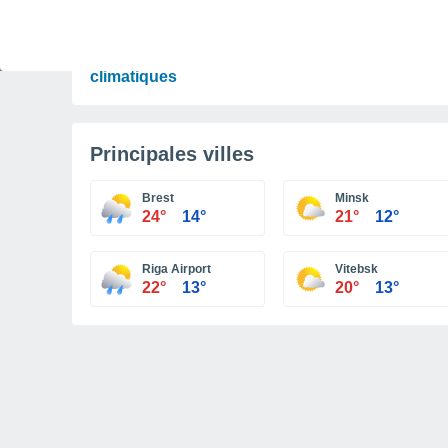
ACTUALITÉ
Paris-CDG : un projet d'extension qui éloigne
un peu plus la France de ses objectifs
climatiques
Principales villes
Brest
Minsk
24°
14°
21°
12°
Riga Airport
Vitebsk
22°
13°
20°
13°