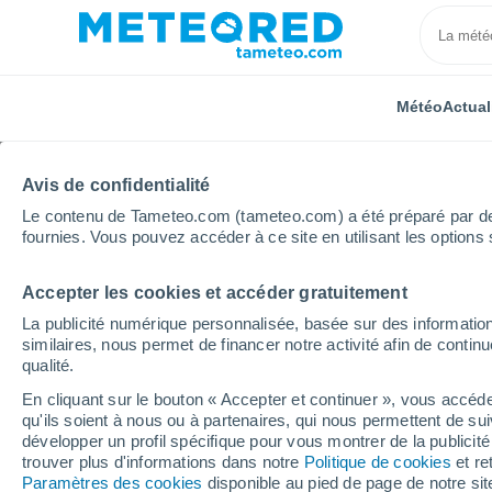
Météo
Actual
Avis de confidentialité
Le contenu de Tameteo.com (tameteo.com) a été préparé par des 
fournies. Vous pouvez accéder à ce site en utilisant les options 
Accepter les cookies et accéder gratuitement
Accueil
Biélorussie
La publicité numérique personnalisée, basée sur des information
similaires, nous permet de financer notre activité afin de conti
Météo Biélorussie. Prév
qualité.
En cliquant sur le bouton « Accepter et continuer », vous accéde
qu'ils soient à nous ou à partenaires, qui nous permettent de sui
Aujourd´hui, 8 août
Toute la journée
Sy
développer un profil spécifique pour vous montrer de la publicit
trouver plus d'informations dans notre
Politique de cookies
et re
Paramètres des cookies
disponible au pied de page de notre si