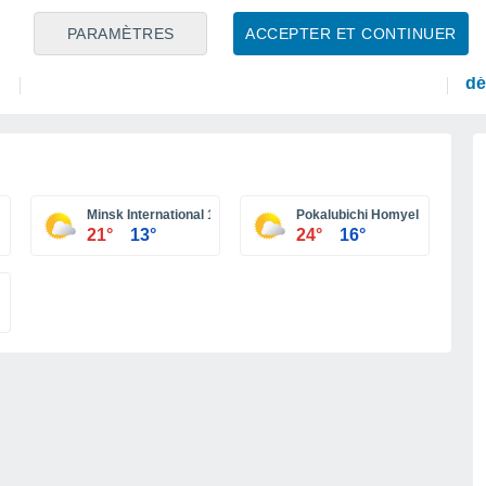
PRÉVISIONS
PR
PARAMÈTRES
ACCEPTER ET CONTINUER
Météo en France : ces régions subissent un net
Ca
regain de chaleur cet après-midi
dé
dé
Minsk International 1 Loshitsa
Pokalubichi Homyel
21°
13°
24°
16°