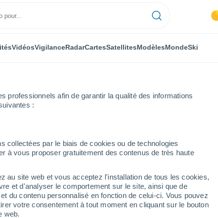
ités
Vidéos
Vigilance
Radar
Cartes
Satellites
Modèles
Monde
Ski
professionnels afin de garantir la qualité des informations
suivantes :
s collectées par le biais de cookies ou de technologies
nuer à vous proposer gratuitement des contenus de très haute
isions à 14 jours
z au site web et vous acceptez l'installation de tous les cookies,
vre et d'analyser le comportement sur le site, ainsi que de
mbole
é et du contenu personnalisé en fonction de celui-ci. Vous pouvez
tirer votre consentement à tout moment en cliquant sur le bouton
te web.