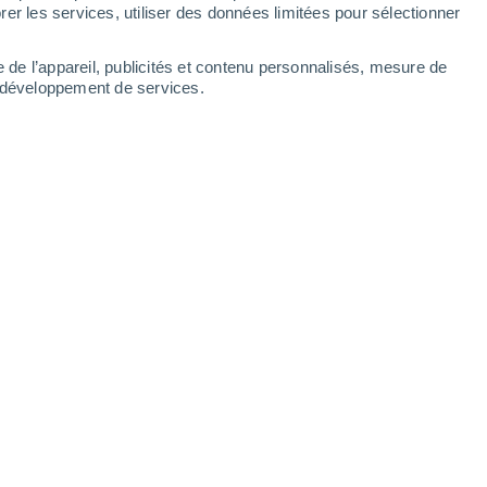
er les services, utiliser des données limitées pour sélectionner
e de l’appareil, publicités et contenu personnalisés, mesure de
t développement de services.
Leaflet
|
©
OpenStreetMap
|
ECMWF
by © Meteored