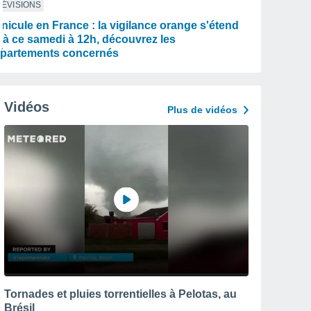
ÉVISIONS
nicule en France : la vigilance orange s'étend
jà ce samedi à 12h, découvrez les
partements concernés
Vidéos
Plus de vidéos
Tornades et pluies torrentielles à Pelotas, au
Brésil