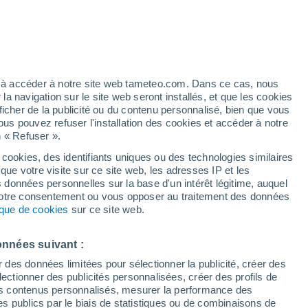
20°
ez à accéder à notre site web tameteo.com. Dans ce cas, nous
13°
 navigation sur le site web seront installés, et que les cookies
Vitebsk
ficher de la publicité ou du contenu personnalisé, bien que vous
ous pouvez refuser l'installation des cookies et accéder à notre
n « Refuser ».
21°
12°
 cookies, des identifiants uniques ou des technologies similaires
Minsk
que votre visite sur ce site web, les adresses IP et les
s données personnelles sur la base d'un intérêt légitime, auquel
 votre consentement ou vous opposer au traitement des données
24°
tique de cookies
sur ce site web.
16°
Pokalubichi
Homyel
onnées suivant :
r des données limitées pour sélectionner la publicité, créer des
sélectionner des publicités personnalisées, créer des profils de
 des contenus personnalisés, mesurer la performance des
s publics par le biais de statistiques ou de combinaisons de