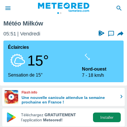
Météo Miłków
e
ntialité
05:51
Vendredi
...
enu de
o.com
Éclaircies
o.com) a
15°
aré par
onnels
Nord-ouest
arantir
Sensation de 15°
7
18 km/h
té des
ions
. Vous
Flash info
accéder
Une nouvelle canicule attendue la semaine
e en
prochaine en France !
 les
Téléchargez
GRATUITEMENT
s :
Installer
l’application
Meteored!
r les