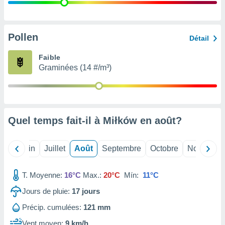
nées
lles sur
d'un
égitime,
Pollen
Détail
vous
vous
Faible
 Pour ce
Graminées (14 #/m³)
ous
etirer
ement
 opposer
Quel temps fait-il à Miłków en
août
?
ement
nées à
ment en
Mai
Juin
Juillet
Août
Septembre
Octobre
Novembre
 sur «
res
» ou
e
T. Moyenne:
16°C
Max.:
20°C
Mín:
11°C
que de
kies
Jours de pluie:
17
jours
ite web.
Précip. cumulées:
121 mm
t nos
Vent moyen:
9 km/h