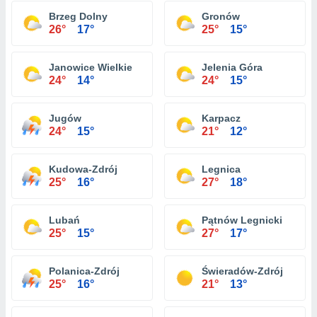
Brzeg Dolny
Gronów
26°
17°
25°
15°
Janowice Wielkie
Jelenia Góra
24°
14°
24°
15°
Jugów
Karpacz
24°
15°
21°
12°
Kudowa-Zdrój
Legnica
25°
16°
27°
18°
Lubań
Pątnów Legnicki
25°
15°
27°
17°
Polanica-Zdrój
Świeradów-Zdrój
25°
16°
21°
13°