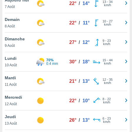
n «
13
-
34
22°
/
14°
km/h
7 Août
 et
r »,
cédez au
Demain
10
-
27
22°
/
11°
 et vous
km/h
8 Août
z
ation de
Dimanche
9
-
23
27°
/
12°
km/h
9 Août
qu'ils
 nous ou
aires,
Lundi
70%
15
-
44
30°
/
18°
0.4 mm
km/h
10 Août
nt de
t
Mardi
12
-
35
er le
21°
/
13°
km/h
11 Août
ement
te, ainsi
Mercredi
8
-
22
22°
/
10°
km/h
per un
12 Août
écifique
us
Jeudi
6
-
23
de la
26°
/
13°
km/h
13 Août
 et du