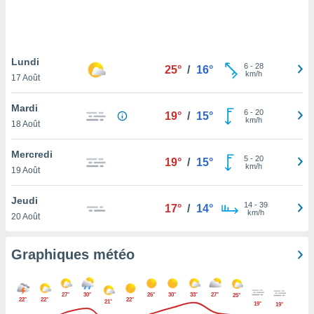
logies
e
s
Lundi
tez pas
6
-
28
25°
/
16°
km/h
ation de
17 Août
, vous
z à
Mardi
6
-
20
19°
/
15°
à notre
km/h
18 Août
.com.
Mercredi
 cas,
5
-
20
19°
/
15°
km/h
us
19 Août
ns que
s
Jeudi
14
-
39
17°
/
14°
km/h
20 Août
ires
urer la
on sur le
Graphiques météo
 seront
, et que
ies ne
27°
30°
26°
30°
33°
27°
25°
22°
22°
22°
as
21°
19°
19°