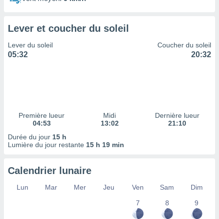
ires
ons le
ent des
Lever et coucher du soleil
es
 :
Lever du soleil
Coucher du soleil
et/ou
05:32
20:32
 à des
ions sur
eil,
des
limitées
Première lueur
Midi
Dernière lueur
nner la
04:53
13:02
21:10
, créer
ils pour
Durée du jour
15 h
ité
Lumière du jour restante
15 h 19 min
lisée,
des
Calendrier lunaire
our
nner des
Lun
Mar
Mer
Jeu
Ven
Sam
Dim
és
lisées,
7
8
9
s profils
enus