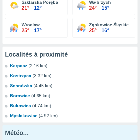
Szklarska Poręba
Wałbrzych
21°
12°
24°
15°
Wroclaw
Ząbkowice Śląskie
25°
17°
25°
16°
Localités à proximité
Karpacz
(2.16 km)
Kostrzyca
(3.32 km)
Sosnówka
(4.45 km)
Borowice
(4.65 km)
Bukowiec
(4.74 km)
Mysłakowice
(4.92 km)
Météo...