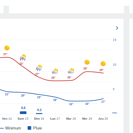
15
37°
32°
10
30°
29°
27°
26°
26°
5
21°
20°
19°
18°
17°
16°
16°
0.6
0.2
mm
Ven
14
Sam
15
Dim
16
Lun
17
Mar
18
Mer
19
Jeu
20
Minimum
Pluie