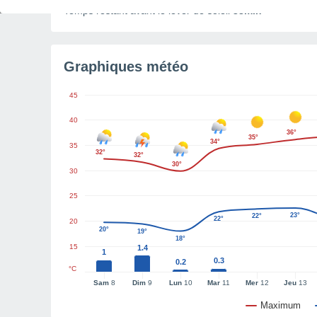
Temps restant avant le lever de soleil
38min
Graphiques météo
45
40
36°
35°
34°
35
32°
32°
30°
30
25
23°
22°
22°
20
20°
19°
18°
15
1.4
1
0.3
0.2
°C
Sam
8
Dim
9
Lun
10
Mar
11
Mer
12
Jeu
13
Maximum