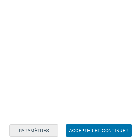
Calendrier lunaire
Lun
Mar
Mer
Jeu
Ven
Sam
Dim
8
9
10
11
12
13
14
15
16
17
18
19
20
21
PARAMÈTRES
ACCEPTER ET CONTINUER