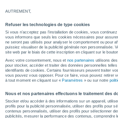
20°
AUTREMENT,
Dernier Qu
Refuser les technologies de type cookies
Éclairée:
2
Sensation de 20°
Si vous n'acceptez pas l'installation de cookies, vous continu
vous informons que seuls les cookies nécessaires pour assurer la
ne seront pas utilisés pour analyser le comportement ou pour af
puissiez visualiser de la publicité générale non personnalisée. V
Actualité
site web par le biais de cette inscription en cliquant sur le bouto
Le réchauffement climatique modifie le goût 
nos aliments
Avec votre consentement, nous et
nos partenaires
utilisons des
pour stocker, accéder et traiter des données personnelles telles 
Météo 1 - 7 jours
Heure par heure
Actualité
Carte 
identifiants de cookies. Certains fournisseurs peuvent traiter vo
vous pouvez vous opposer. Pour ce faire, vous pouvez retirer
à tout moment en cliquant sur «
Paramètres
» ou sur notre
poli
Demain
Lundi
Aujourd´hui
Nous et nos partenaires effectuons le traitement des d
9 Août
10 Août
8 Août
Stocker et/ou accéder à des informations sur un appareil, utilise
profils pour la publicité personnalisée, utiliser des profils pour 
contenus personnalisés, utiliser des profils pour sélectionner
publicités, mesurer la performance des contenus, comprendre le
90%
50%
80%