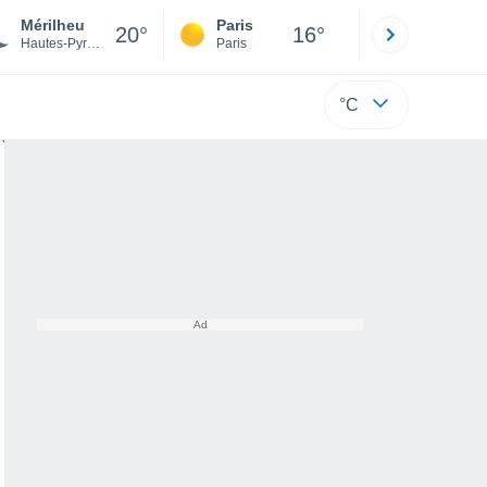
Mérilheu
Paris
Montpelli
20°
16°
Hautes-Pyrénées
Paris
Hérault
°C