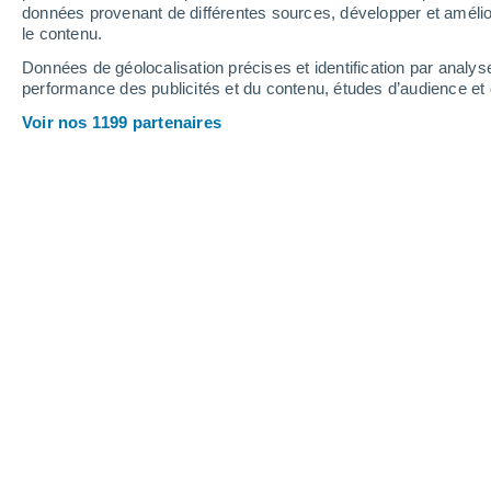
1.4 mm
0.2 mm
1 mm
données provenant de différentes sources, développer et amélior
le contenu.
32°
/
19°
30°
/
18°
32°
/
20°
Données de géolocalisation précises et identification par analys
performance des publicités et du contenu, études d’audience e
12
-
34
km/h
7
-
23
km/h
8
11
-
28
km/h
Voir nos 1199 partenaires
Météo Mérilheu aujourd´hui
, 8 août
Ciel dégagé
20°
06:00
T. ressentie
20°
Ensoleillé
20°
07:00
T. ressentie
20°
Ensoleillé
22°
08:00
T. ressentie
22°
Ensoleillé
23°
09:00
T. ressentie
24°