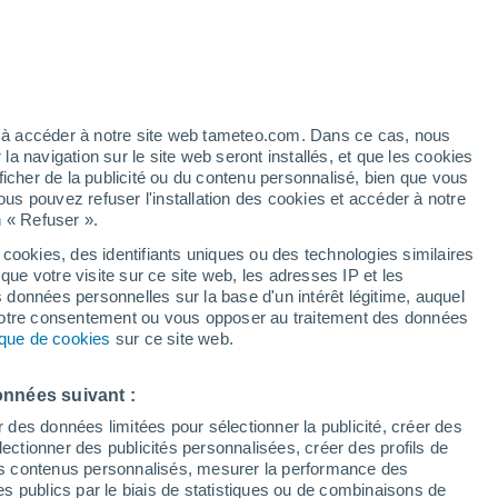
artier
4%
ez à accéder à notre site web tameteo.com. Dans ce cas, nous
 navigation sur le site web seront installés, et que les cookies
ficher de la publicité ou du contenu personnalisé, bien que vous
ous pouvez refuser l'installation des cookies et accéder à notre
n « Refuser ».
de
 cookies, des identifiants uniques ou des technologies similaires
que votre visite sur ce site web, les adresses IP et les
des températures
Radar de pluie
Satellites
Modèles
s données personnelles sur la base d'un intérêt légitime, auquel
 votre consentement ou vous opposer au traitement des données
tique de cookies
sur ce site web.
Mardi
Mercredi
Jeudi
Vendredi
onnées suivant :
11 Août
12 Août
13 Août
14 Août
r des données limitées pour sélectionner la publicité, créer des
sélectionner des publicités personnalisées, créer des profils de
 des contenus personnalisés, mesurer la performance des
s publics par le biais de statistiques ou de combinaisons de
70%