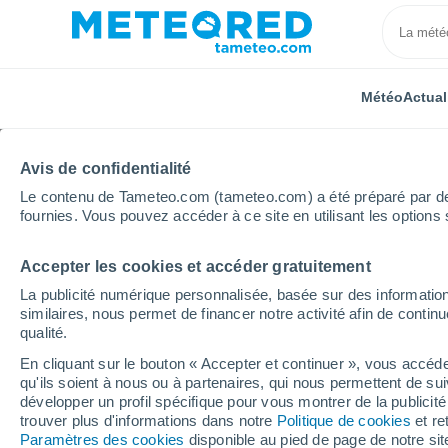
Météo
Actual
Avis de confidentialité
Le contenu de Tameteo.com (tameteo.com) a été préparé par des 
fournies. Vous pouvez accéder à ce site en utilisant les options 
Accepter les cookies et accéder gratuitement
Accueil
Occitanie
Hautes-Pyrénées
Mérilheu
La publicité numérique personnalisée, basée sur des information
similaires, nous permet de financer notre activité afin de conti
Météo Mérilheu
qualité.
En cliquant sur le bouton « Accepter et continuer », vous accéde
05:47
Samedi
qu'ils soient à nous ou à partenaires, qui nous permettent de sui
développer un profil spécifique pour vous montrer de la publicit
trouver plus d'informations dans notre
Politique de cookies
et re
Ciel dégagé
Paramètres des cookies
disponible au pied de page de notre si