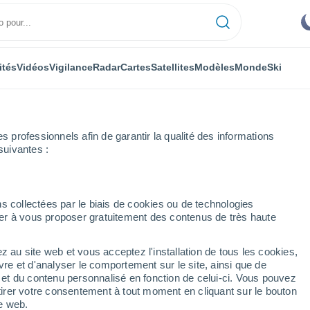
ités
Vidéos
Vigilance
Radar
Cartes
Satellites
Modèles
Monde
Ski
professionnels afin de garantir la qualité des informations
suivantes :
s collectées par le biais de cookies ou de technologies
nuer à vous proposer gratuitement des contenus de très haute
z au site web et vous acceptez l'installation de tous les cookies,
...
vre et d'analyser le comportement sur le site, ainsi que de
é et du contenu personnalisé en fonction de celui-ci. Vous pouvez
Heure par heure
tirer votre consentement à tout moment en cliquant sur le bouton
Intervalles nuageux dans les
te web.
prochaines heures