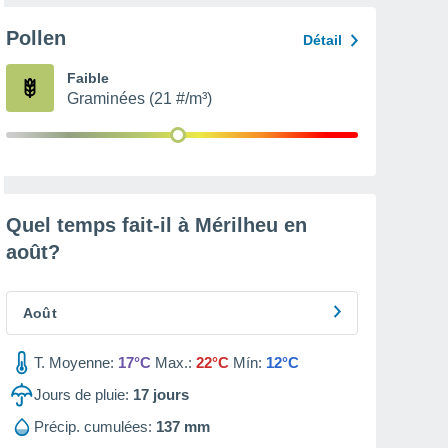
Pollen
Détail
Faible
Graminées (21 #/m³)
Quel temps fait-il à Mérilheu en
août
?
Août
T. Moyenne:
17°C
Max.:
22°C
Mín:
12°C
Jours de pluie:
17
jours
Précip. cumulées:
137 mm