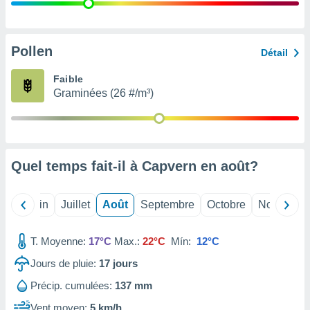
nées
lles sur
d'un
égitime,
Pollen
Détail
vous
vous
Faible
 Pour ce
Graminées (26 #/m³)
ous
etirer
ement
 opposer
Quel temps fait-il à Capvern en
août
?
ement
nées à
ment en
Mai
Juin
Juillet
Août
Septembre
Octobre
Novembre
 sur «
res
» ou
e
T. Moyenne:
17°C
Max.:
22°C
Mín:
12°C
que de
kies
Jours de pluie:
17
jours
ite web.
Précip. cumulées:
137 mm
t nos
Vent moyen:
5 km/h