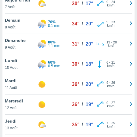
n «
9
-
24
30°
/
17°
km/h
7 Août
 et
r »,
cédez au
Demain
70%
9
-
23
34°
/
20°
 et vous
0.1 mm
km/h
8 Août
z
ation de
Dimanche
80%
13
-
28
31°
/
20°
1.1 mm
km/h
9 Août
qu'ils
 nous ou
aires,
Lundi
60%
6
-
21
30°
/
18°
0.5 mm
km/h
10 Août
nt de
t
Mardi
9
-
26
er le
36°
/
20°
km/h
11 Août
ement
te, ainsi
Mercredi
9
-
27
36°
/
19°
km/h
per un
12 Août
écifique
us
Jeudi
7
-
25
de la
35°
/
19°
km/h
13 Août
 et du