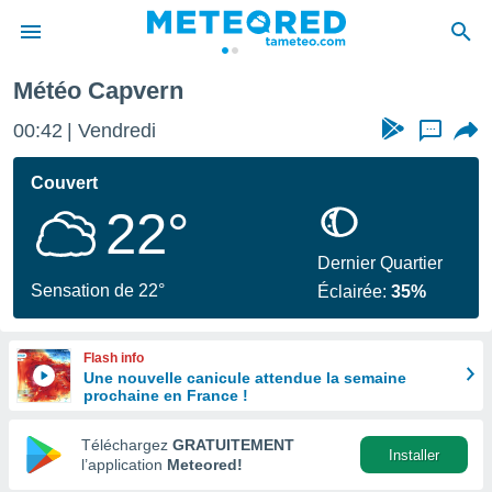
Météo Capvern
e
ntialité
00:42
Vendredi
...
enu de
o.com
Couvert
o.com) a
22°
aré par
onnels
Dernier Quartier
arantir
Sensation de 22°
Éclairée:
35%
té des
ions
. Vous
Flash info
accéder
Une nouvelle canicule attendue la semaine
e en
prochaine en France !
 les
Téléchargez
GRATUITEMENT
s :
Installer
l’application
Meteored!
r les