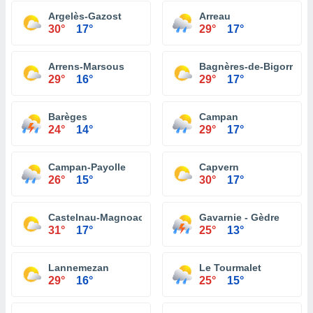
Argelès-Gazost
Arreau
30°
17°
29°
17°
Arrens-Marsous
Bagnères-de-Bigorre
29°
16°
29°
17°
Barèges
Campan
24°
14°
29°
17°
Campan-Payolle
Capvern
26°
15°
30°
17°
Castelnau-Magnoac
Gavarnie - Gèdre
31°
17°
25°
13°
Lannemezan
Le Tourmalet
29°
16°
25°
15°