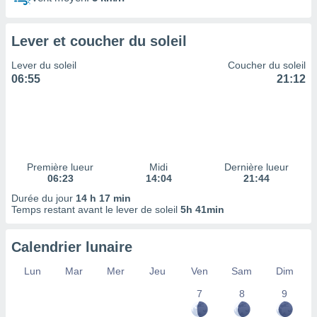
ires
ons le
ent des
Lever et coucher du soleil
es
 :
Lever du soleil
Coucher du soleil
et/ou
06:55
21:12
 à des
ions sur
eil,
des
limitées
Première lueur
Midi
Dernière lueur
nner la
06:23
14:04
21:44
, créer
ils pour
Durée du jour
14 h 17 min
ité
Temps restant avant le lever de soleil
5h 41min
lisée,
des
Calendrier lunaire
our
nner des
Lun
Mar
Mer
Jeu
Ven
Sam
Dim
és
lisées,
7
8
9
s profils
enus