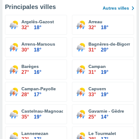
Principales villes
Autres villes
Argelès-Gazost
Arreau
32°
18°
32°
18°
Arrens-Marsous
Bagnères-de-Bigorre
30°
18°
31°
20°
Barèges
Campan
27°
16°
31°
19°
Campan-Payolle
Capvern
28°
17°
33°
19°
Castelnau-Magnoac
Gavarnie - Gèdre
35°
19°
25°
14°
Lannemezan
Le Tourmalet