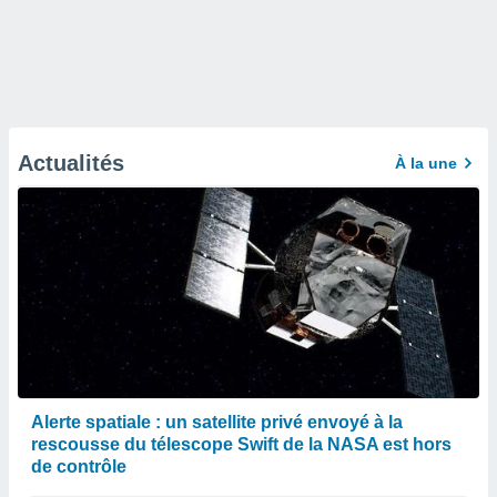
Actualités
À la une
Alerte spatiale : un satellite privé envoyé à la
rescousse du télescope Swift de la NASA est hors
de contrôle