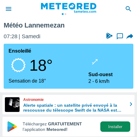
Météo Lannemezan
e
ntialité
07:28
Samedi
...
enu de
o.com
Ensoleillé
o.com) a
18°
aré par
onnels
Sud-ouest
arantir
Sensation de 18°
2
6 km/h
té des
ions
. Vous
Astronomie
accéder
Alerte spatiale : un satellite privé envoyé à la
e en
rescousse du télescope Swift de la NASA est
 les
hors de contrôle
Téléchargez
GRATUITEMENT
s :
Installer
l’application
Meteored!
r les