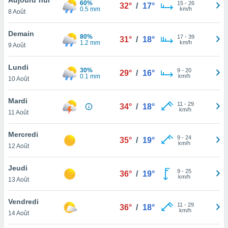
60%
n «
15
-
26
32°
/
17°
0.5 mm
km/h
8 Août
 et
r »,
cédez au
Demain
80%
17
-
39
31°
/
18°
 et vous
1.2 mm
km/h
9 Août
z
ation de
Lundi
30%
9
-
20
29°
/
16°
0.1 mm
km/h
10 Août
qu'ils
 nous ou
aires,
Mardi
11
-
29
34°
/
18°
km/h
11 Août
nt de
t
Mercredi
9
-
24
er le
35°
/
19°
km/h
12 Août
ement
te, ainsi
Jeudi
9
-
25
36°
/
19°
km/h
per un
13 Août
écifique
us
Vendredi
11
-
29
de la
36°
/
18°
km/h
14 Août
 et du