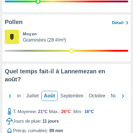
nées
lles sur
d'un
égitime,
Pollen
Détail
vous
vous
Moyen
 Pour ce
Graminées (28 #/m³)
ous
etirer
ement
 opposer
Quel temps fait-il à Lannemezan en
ement
nées à
août
?
ment en
 sur «
res
» ou
Mai
Juin
Juillet
Août
Septembre
Octobre
Novembre
e
que de
kies
T. Moyenne:
21°C
Max.:
26°C
Mín:
16°C
ite web.
Jours de pluie:
11
jours
t nos
Précip. cumulées:
89 mm