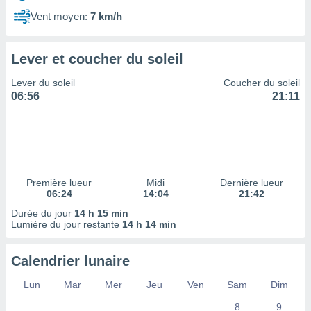
ires
ons le
Vent moyen:
7 km/h
ent des
es
 :
Lever et coucher du soleil
et/ou
Lever du soleil
Coucher du soleil
 à des
06:56
21:11
ions sur
eil,
des
limitées
nner la
, créer
Première lueur
Midi
Dernière lueur
ils pour
06:24
14:04
21:42
ité
Durée du jour
14 h 15 min
lisée,
Lumière du jour restante
14 h 14 min
des
our
nner des
Calendrier lunaire
és
lisées,
Lun
Mar
Mer
Jeu
Ven
Sam
Dim
s profils
8
9
enus