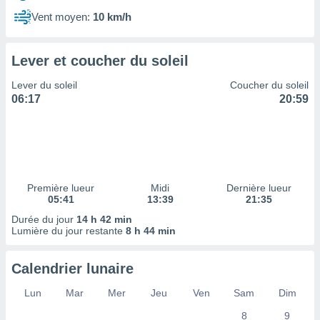
ires
ons le
Vent moyen:
10 km/h
ent des
es
 :
Lever et coucher du soleil
et/ou
Lever du soleil
Coucher du soleil
 à des
06:17
20:59
ions sur
eil,
des
limitées
nner la
, créer
Première lueur
Midi
Dernière lueur
ils pour
05:41
13:39
21:35
ité
Durée du jour
14 h 42 min
lisée,
Lumière du jour restante
8 h 44 min
des
our
nner des
Calendrier lunaire
és
lisées,
Lun
Mar
Mer
Jeu
Ven
Sam
Dim
s profils
8
9
enus