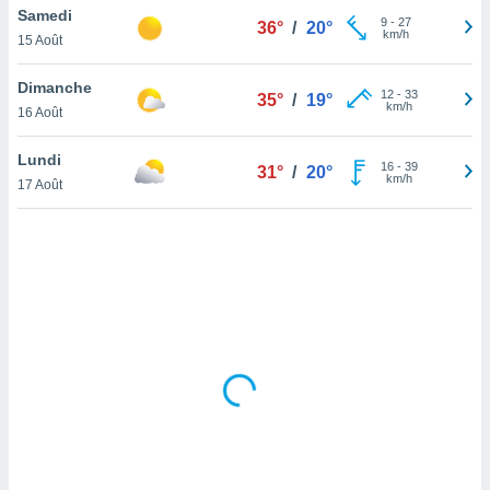
Samedi
lisé en
9
-
27
36°
/
20°
km/h
 de
15 Août
. Vous
rouver
Dimanche
12
-
33
35°
/
19°
km/h
16 Août
ations
re
Lundi
que de
16
-
39
31°
/
20°
km/h
kies
17 Août
r votre
ement à
ment en
sur le
res des
kies
le au
page de
te web.
MENT,
 les