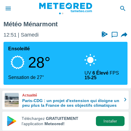
Météo Ménarmont
e
ntialité
12:51
Samedi
...
enu de
o.com
Ensoleillé
o.com) a
28°
aré par
onnels
UV
6 Élevé
FPS
arantir
Sensation de 27°
15-25
té des
ions
. Vous
Actualité
accéder
Paris-CDG : un projet d'extension qui éloigne un
e en
peu plus la France de ses objectifs climatiques
 les
Téléchargez
GRATUITEMENT
s :
Installer
l’application
Meteored!
r les