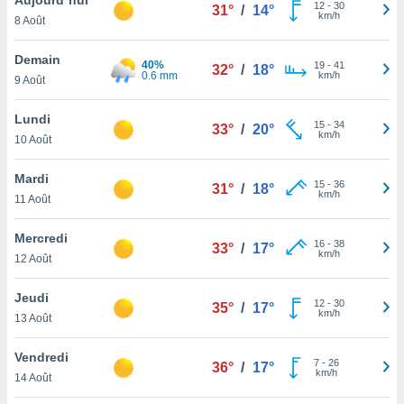
n «
12
-
30
31°
/
14°
km/h
8 Août
 et
r »,
cédez au
Demain
40%
19
-
41
32°
/
18°
 et vous
0.6 mm
km/h
9 Août
z
ation de
Lundi
15
-
34
33°
/
20°
km/h
10 Août
qu'ils
 nous ou
aires,
Mardi
15
-
36
31°
/
18°
km/h
11 Août
nt de
t
Mercredi
16
-
38
er le
33°
/
17°
km/h
12 Août
ement
te, ainsi
Jeudi
12
-
30
35°
/
17°
km/h
per un
13 Août
écifique
us
Vendredi
7
-
26
de la
36°
/
17°
km/h
14 Août
 et du