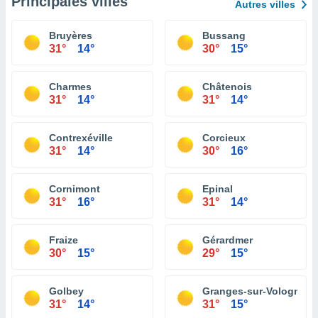
Principales villes
Autres villes
Bruyères
Bussang
31°
14°
30°
15°
Charmes
Châtenois
31°
14°
31°
14°
Contrexéville
Corcieux
31°
14°
30°
16°
Cornimont
Epinal
31°
16°
31°
14°
Fraize
Gérardmer
30°
15°
29°
15°
Golbey
Granges-sur-Vologne
31°
14°
31°
15°