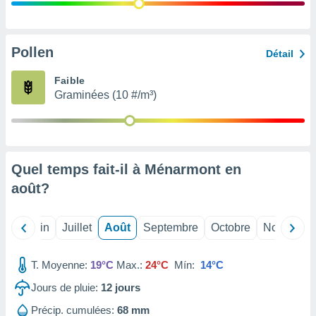
nées
lles sur
d'un
égitime,
Pollen
Détail
vous
vous
Faible
 Pour ce
Graminées (10 #/m³)
ous
etirer
ement
 opposer
Quel temps fait-il à Ménarmont en
ement
nées à
août
?
ment en
 sur «
res
» ou
Mai
Juin
Juillet
Août
Septembre
Octobre
Novembre
e
que de
kies
T. Moyenne:
19°C
Max.:
24°C
Mín:
14°C
ite web.
Jours de pluie:
12
jours
t nos
Précip. cumulées:
68 mm