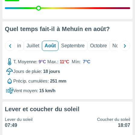
nées
lles sur
d'un
égitime,
vous
Quel temps fait-il à Mehuín en
août
?
vous
 Pour ce
ous
Mai
Juin
Juillet
Août
Septembre
Octobre
Novembre
etirer
ement
T. Moyenne:
9°C
Max.:
11°C
Mín:
7°C
 opposer
Jours de pluie:
18
jours
ement
nées à
Précip. cumulées:
251 mm
ment en
 sur «
Vent moyen:
15 km/h
res
» ou
e
que de
Lever et coucher du soleil
kies
ite web.
Lever du soleil
Coucher du soleil
07:49
18:07
t nos