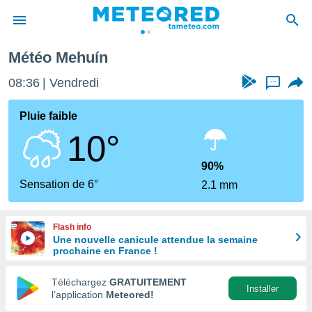
Météo Mehuín
e
ntialité
08:36
Vendredi
...
enu de
o.com
Pluie faible
o.com) a
10°
aré par
onnels
90%
arantir
Sensation de 6°
2.1 mm
té des
ions
. Vous
Flash info
accéder
Une nouvelle canicule attendue la semaine
e en
prochaine en France !
 les
Téléchargez
GRATUITEMENT
s :
Installer
l’application
Meteored!
r les