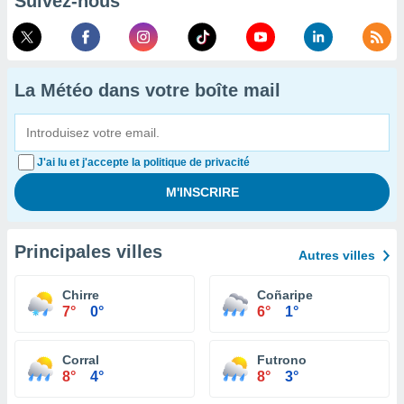
Suivez-nous
La Météo dans votre boîte mail
J'ai lu et j'accepte la politique de privacité
Principales villes
Autres villes
Chirre
Coñaripe
7°
0°
6°
1°
Corral
Futrono
8°
4°
8°
3°