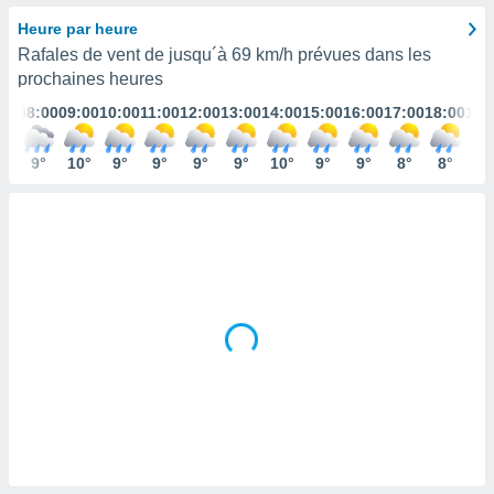
s et
Heure par heure
r
Rafales de vent de jusqu´à
69 km/h
prévues dans les
tement
prochaines heures
cité
ue
:00
08:00
09:00
10:00
11:00
12:00
13:00
14:00
15:00
16:00
17:00
18:00
19:
lisée,
ACCEPTER
ur des
ET
0°
9°
10°
9°
9°
9°
9°
10°
9°
9°
8°
8°
7°
ions
CONTINUER
es par le
 cookies
PARAMÈTRES
gies
es, nous
de
 notre
afin de
r à vous
r
ment des
 de très
alité.
ant sur