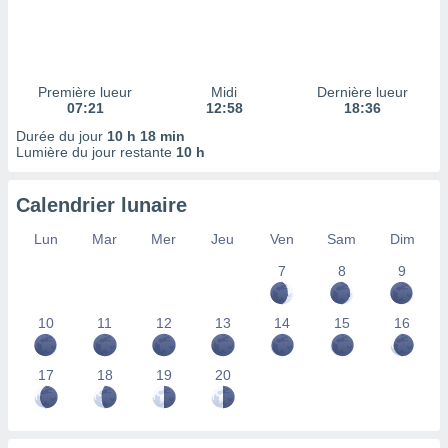
ires
ons le
ent des
es
 :
Première lueur
Midi
Dernière lueur
et/ou
07:21
12:58
18:36
 à des
Durée du jour
10 h 18 min
ions sur
Lumière du jour restante
10 h
eil,
des
limitées
Calendrier lunaire
nner la
Lun
Mar
Mer
Jeu
Ven
Sam
Dim
, créer
7
8
9
ils pour
ité
lisée,
10
11
12
13
14
15
16
des
our
nner des
17
18
19
20
és
lisées,
s profils
enus