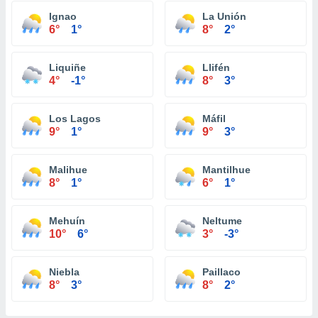
Ignao
La Unión
6°
1°
8°
2°
Liquiñe
Llifén
4°
-1°
8°
3°
Los Lagos
Máfil
9°
1°
9°
3°
Malihue
Mantilhue
8°
1°
6°
1°
Mehuín
Neltume
10°
6°
3°
-3°
Niebla
Paillaco
8°
3°
8°
2°