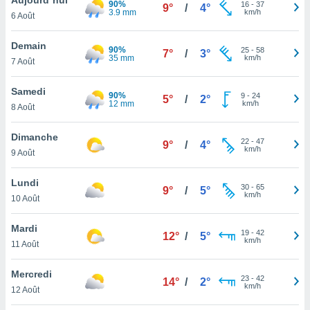
90%
n «
16
-
37
9°
/
4°
3.9 mm
km/h
6 Août
 et
r »,
cédez au
Demain
90%
25
-
58
7°
/
3°
 et vous
35 mm
km/h
7 Août
z
ation de
Samedi
90%
9
-
24
5°
/
2°
12 mm
km/h
8 Août
qu'ils
 nous ou
aires,
Dimanche
22
-
47
9°
/
4°
km/h
9 Août
nt de
t
Lundi
30
-
65
er le
9°
/
5°
km/h
10 Août
ement
te, ainsi
Mardi
19
-
42
12°
/
5°
km/h
per un
11 Août
écifique
us
Mercredi
23
-
42
de la
14°
/
2°
km/h
12 Août
 et du