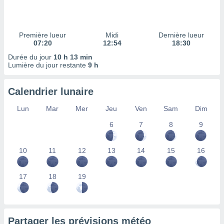
ires
ons le
ent des
es
Première lueur
Midi
Dernière lueur
 :
07:20
12:54
18:30
et/ou
Durée du jour
10 h 13 min
 à des
Lumière du jour restante
9 h
ions sur
eil,
Calendrier lunaire
des
limitées
Lun
Mar
Mer
Jeu
Ven
Sam
Dim
nner la
6
7
8
9
, créer
ils pour
ité
10
11
12
13
14
15
16
lisée,
des
our
17
18
19
nner des
és
lisées,
s profils
Partager les prévisions météo
enus