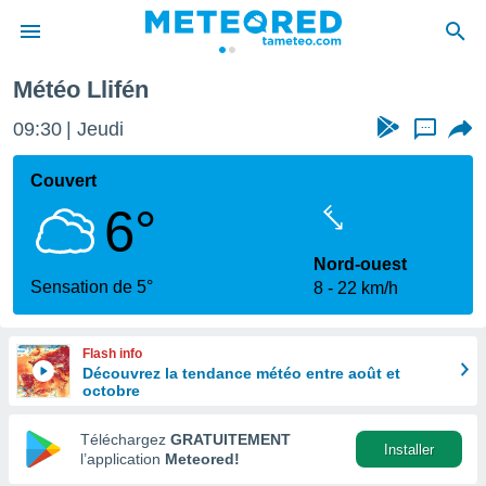
Météo Llifén
e
ntialité
09:30
Jeudi
...
enu de
o.com
Couvert
o.com) a
6°
aré par
onnels
Nord-ouest
arantir
Sensation de 5°
8
22 km/h
té des
ions
. Vous
Flash info
accéder
Découvrez la tendance météo entre août et
e en
octobre
 les
Téléchargez
GRATUITEMENT
s :
Installer
l’application
Meteored!
r les