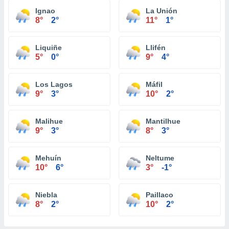
Ignao
La Unión
8°
2°
11°
1°
Liquiñe
Llifén
5°
0°
9°
4°
Los Lagos
Máfil
9°
3°
10°
2°
Malihue
Mantilhue
9°
3°
8°
3°
Mehuín
Neltume
10°
6°
3°
-1°
Niebla
Paillaco
8°
2°
10°
2°