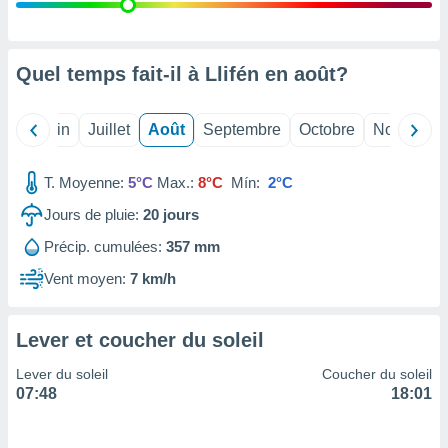
nées
lles sur
d'un
égitime,
Quel temps fait-il à Llifén en
août
?
vous
vous
 Pour ce
Mai
Juin
Juillet
Août
Septembre
Octobre
Novembre
ous
etirer
T. Moyenne:
5°C
Max.:
8°C
Mín:
2°C
ement
Jours de pluie:
20
jours
 opposer
ement
Précip. cumulées:
357 mm
nées à
ment en
Vent moyen:
7 km/h
 sur «
res
» ou
e
Lever et coucher du soleil
que de
kies
Lever du soleil
Coucher du soleil
ite web.
07:48
18:01
t nos