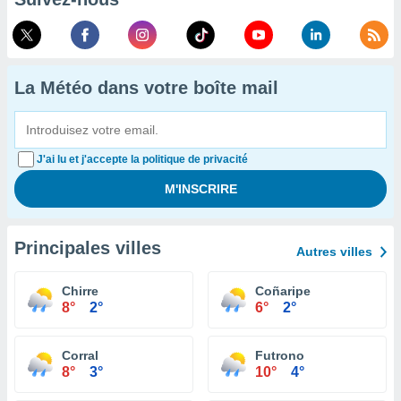
La Météo dans votre boîte mail
J'ai lu et j'accepte la politique de privacité
Principales villes
Autres villes
Chirre
Coñaripe
8°
2°
6°
2°
Corral
Futrono
8°
3°
10°
4°