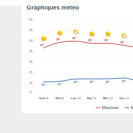
Graphiques météo
50
45
40°
39°
40
39°
39°
38°
36°
35
30
25
22°
22°
22°
22°
20
21°
21°
°C
Sam
8
Dim
9
Lun
10
Mar
11
Mer
12
Jeu
13
Maximum