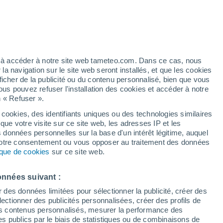
Vigilance jaune
Alerte orages de niveau modéré à
Mechta Ouled Amar aujourd’hui
/h
ez à accéder à notre site web tameteo.com. Dans ce cas, nous
 navigation sur le site web seront installés, et que les cookies
ficher de la publicité ou du contenu personnalisé, bien que vous
ous pouvez refuser l'installation des cookies et accéder à notre
n « Refuser ».
 cookies, des identifiants uniques ou des technologies similaires
que votre visite sur ce site web, les adresses IP et les
des températures
Radar de pluie
Satellites
Modèles
s données personnelles sur la base d'un intérêt légitime, auquel
 votre consentement ou vous opposer au traitement des données
tique de cookies
sur ce site web.
Mardi
Mercredi
Jeudi
Vendredi
onnées suivant :
11 Août
12 Août
13 Août
14 Août
r des données limitées pour sélectionner la publicité, créer des
sélectionner des publicités personnalisées, créer des profils de
 des contenus personnalisés, mesurer la performance des
s publics par le biais de statistiques ou de combinaisons de