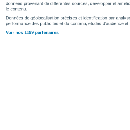
données provenant de différentes sources, développer et amélior
le contenu.
39°
/
21°
40°
/
22°
36°
/
21°
Données de géolocalisation précises et identification par analys
performance des publicités et du contenu, études d’audience e
19
-
38
km/h
21
-
41
km/h
16
17
-
32
km/h
Voir nos 1199 partenaires
Météo Mechta Ouled Amar aujourd´hu
Ensoleillé
35°
17:00
T. ressentie
33°
Ensoleillé
34°
18:00
T. ressentie
32°
Ensoleillé
33°
19:00
T. ressentie
31°
Ensoleillé
30°
20:00
T. ressentie
29°