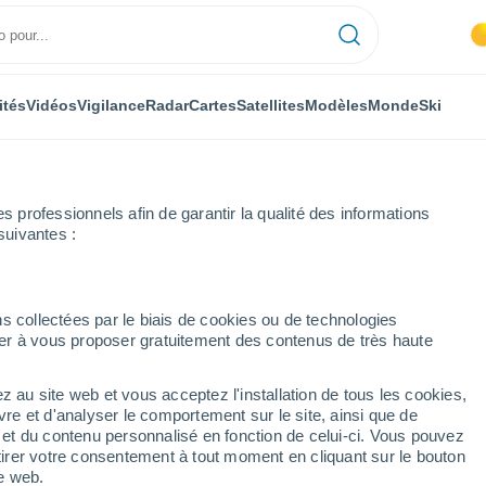
ités
Vidéos
Vigilance
Radar
Cartes
Satellites
Modèles
Monde
Ski
professionnels afin de garantir la qualité des informations
suivantes :
Amar
s collectées par le biais de cookies ou de technologies
nuer à vous proposer gratuitement des contenus de très haute
mar
z au site web et vous acceptez l'installation de tous les cookies,
...
vre et d'analyser le comportement sur le site, ainsi que de
é et du contenu personnalisé en fonction de celui-ci. Vous pouvez
Heure par heure
tirer votre consentement à tout moment en cliquant sur le bouton
Ciel dégagé dans les prochaines
te web.
heures