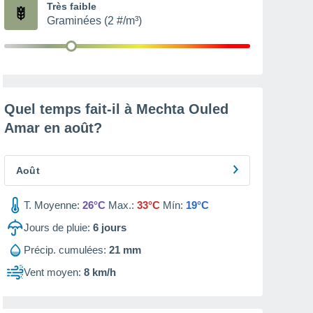
Très faible
Graminées (2 #/m³)
Quel temps fait-il à Mechta Ouled
Amar en
août
?
Août
T. Moyenne:
26°C
Max.:
33°C
Mín:
19°C
Jours de pluie:
6
jours
Précip. cumulées:
21 mm
Vent moyen:
8 km/h