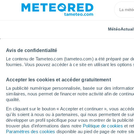
Météo
Actual
Avis de confidentialité
Le contenu de Tameteo.com (tameteo.com) a été préparé par des 
fournies. Vous pouvez accéder à ce site en utilisant les options 
Accepter les cookies et accéder gratuitement
Accueil
Algérie
Wilaya de Batna
Mechta Ouled 
La publicité numérique personnalisée, basée sur des information
similaires, nous permet de financer notre activité afin de conti
Météo Mechta Ouled A
qualité.
En cliquant sur le bouton « Accepter et continuer », vous accéde
17:58
Samedi
qu'ils soient à nous ou à partenaires, qui nous permettent de sui
développer un profil spécifique pour vous montrer de la publicit
trouver plus d'informations dans notre
Politique de cookies
et re
Ensoleillé
Paramètres des cookies
disponible au pied de page de notre si