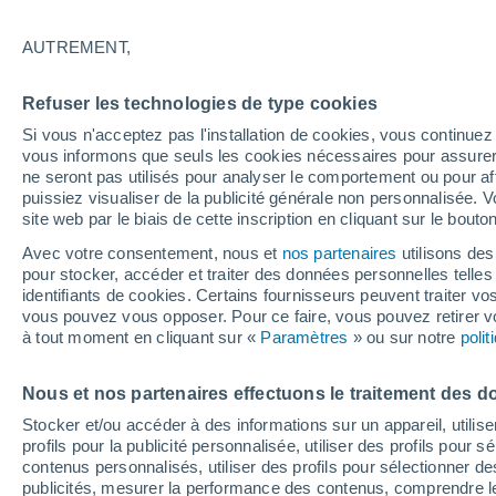
34°
AUTREMENT,
Nord-est
Refuser les technologies de type cookies
Sensation de 32°
13
-
28 km
Si vous n'acceptez pas l'installation de cookies, vous continu
vous informons que seuls les cookies nécessaires pour assurer la
ne seront pas utilisés pour analyser le comportement ou pour af
puissiez visualiser de la publicité générale non personnalisée. V
Flash info
site web par le biais de cette inscription en cliquant sur le bouto
Encore de la chaleur !
Avec votre consentement, nous et
nos partenaires
utilisons des
pour stocker, accéder et traiter des données personnelles telles 
Météo 1 - 7 jours
Heure par heure
Actualité
Carte 
identifiants de cookies. Certains fournisseurs peuvent traiter vo
vous pouvez vous opposer. Pour ce faire, vous pouvez retirer
à tout moment en cliquant sur «
Paramètres
» ou sur notre
poli
Demain
Lundi
Aujourd´hui
Nous et nos partenaires effectuons le traitement des d
9 Août
10 Août
8 Août
Stocker et/ou accéder à des informations sur un appareil, utilise
profils pour la publicité personnalisée, utiliser des profils pour 
contenus personnalisés, utiliser des profils pour sélectionner
publicités, mesurer la performance des contenus, comprendre le