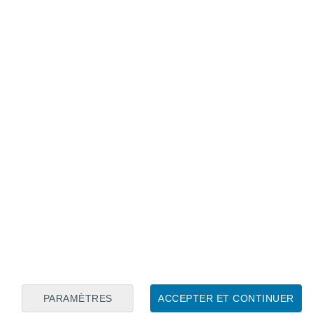
Calendrier lunaire
Lun
Mar
Mer
Jeu
Ven
Sam
Dim
8
9
10
11
12
13
14
15
16
17
18
19
20
21
PARAMÈTRES
ACCEPTER ET CONTINUER