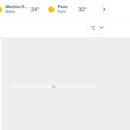
Mechta Ouled Amar
Paris
Montpelli
34°
30°
Batna
Paris
Hérault
°C