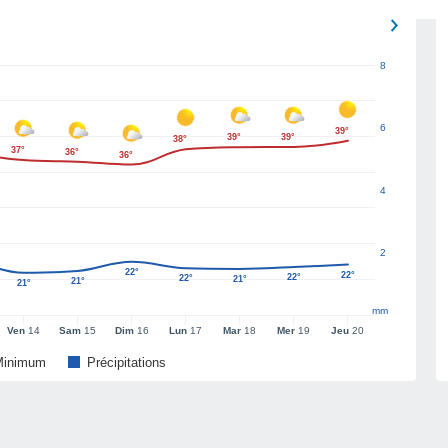
8
6
39°
39°
39°
38°
37°
36°
36°
4
2
22°
22°
22°
22°
21°
21°
21°
mm
Ven
14
Sam
15
Dim
16
Lun
17
Mar
18
Mer
19
Jeu
20
Minimum
Précipitations