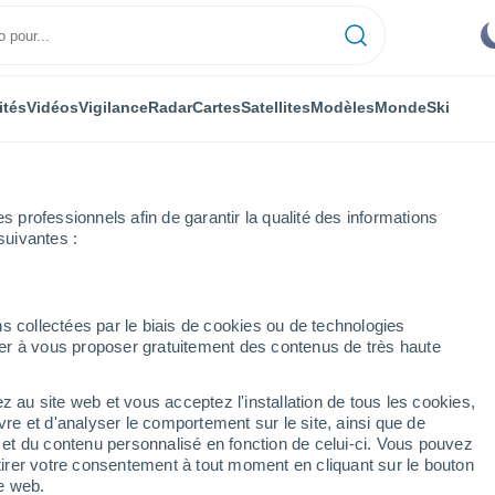
ités
Vidéos
Vigilance
Radar
Cartes
Satellites
Modèles
Monde
Ski
professionnels afin de garantir la qualité des informations
suivantes :
s collectées par le biais de cookies ou de technologies
nuer à vous proposer gratuitement des contenus de très haute
e Batna
z au site web et vous acceptez l'installation de tous les cookies,
vre et d'analyser le comportement sur le site, ainsi que de
mbole
é et du contenu personnalisé en fonction de celui-ci. Vous pouvez
tirer votre consentement à tout moment en cliquant sur le bouton
te web.