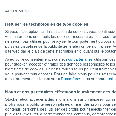
AUTREMENT,
Refuser les technologies de type cookies
Si vous n'acceptez pas l'installation de cookies, vous continu
vous informons que seuls les cookies nécessaires pour assurer la
ne seront pas utilisés pour analyser le comportement ou pour af
puissiez visualiser de la publicité générale non personnalisée. V
37°
22°
site web par le biais de cette inscription en cliquant sur le bouto
n´Gaous
Avec votre consentement, nous et
nos partenaires
utilisons des
40°
pour stocker, accéder et traiter des données personnelles telles 
25°
identifiants de cookies. Certains fournisseurs peuvent traiter vo
Barika
vous pouvez vous opposer. Pour ce faire, vous pouvez retirer
à tout moment en cliquant sur «
Paramètres
» ou sur notre
poli
Nous et nos partenaires effectuons le traitement des d
Stocker et/ou accéder à des informations sur un appareil, utilise
profils pour la publicité personnalisée, utiliser des profils pour 
contenus personnalisés, utiliser des profils pour sélectionner
publicités, mesurer la performance des contenus, comprendre le