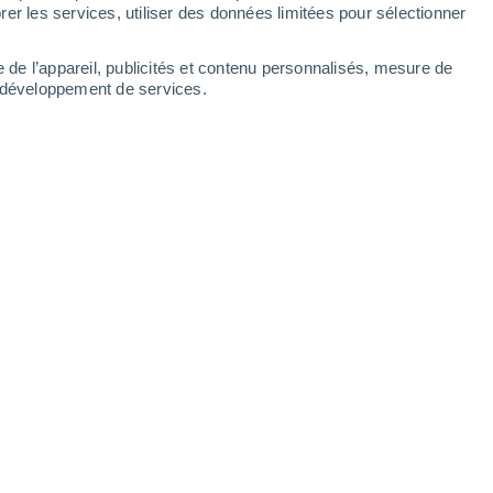
er les services, utiliser des données limitées pour sélectionner
e de l’appareil, publicités et contenu personnalisés, mesure de
t développement de services.
Leaflet
|
©
OpenStreetMap
|
ECMWF
by © Meteored