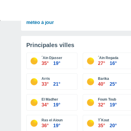
PRÉVISIONS
Orages à surveiller ce week-end et début de
semaine en France. Découvrez les prévisions
météo à jour
Principales villes
´Ain Djasser
´Ain Regada
35°
19°
27°
16°
Arris
Barika
33°
21°
40°
25°
El Madher
Foum Toub
34°
19°
32°
19°
Ras el Aioun
T´Kout
36°
19°
35°
20°