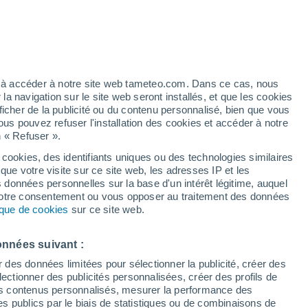
35°
19°
34°
´Ain Djasser
20°
ez à accéder à notre site web tameteo.com. Dans ce cas, nous
Ain Yagout
 navigation sur le site web seront installés, et que les cookies
34°
ficher de la publicité ou du contenu personnalisé, bien que vous
19°
ous pouvez refuser l'installation des cookies et accéder à notre
33°
El Madher
n « Refuser ».
19°
Batna
 cookies, des identifiants uniques ou des technologies similaires
32°
36°
que votre visite sur ce site web, les adresses IP et les
19°
22°
s données personnelles sur la base d'un intérêt légitime, auquel
Foum Toub
Ain Touta
 votre consentement ou vous opposer au traitement des données
33°
32°
tique de cookies
sur ce site web.
21°
19°
Arris
Teniet el
Abed
onnées suivant :
r des données limitées pour sélectionner la publicité, créer des
sélectionner des publicités personnalisées, créer des profils de
 des contenus personnalisés, mesurer la performance des
s publics par le biais de statistiques ou de combinaisons de