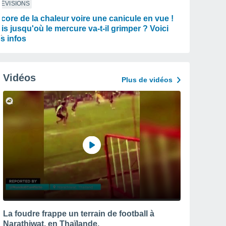
ÉVISIONS
core de la chaleur voire une canicule en vue !
is jusqu'où le mercure va-t-il grimper ? Voici
s infos
Vidéos
Plus de vidéos
La foudre frappe un terrain de football à
Narathiwat, en Thaïlande.