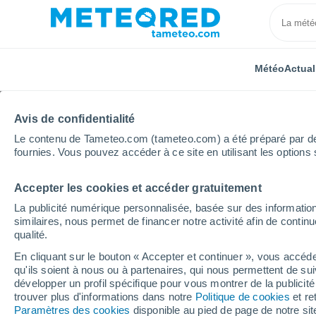
Météo
Actual
Avis de confidentialité
Le contenu de Tameteo.com (tameteo.com) a été préparé par des 
fournies. Vous pouvez accéder à ce site en utilisant les options 
Accepter les cookies et accéder gratuitement
Accueil
Algérie
Wilaya de Batna
La publicité numérique personnalisée, basée sur des information
similaires, nous permet de financer notre activité afin de conti
Météo pour la wilaya d
qualité.
En cliquant sur le bouton « Accepter et continuer », vous accéde
qu'ils soient à nous ou à partenaires, qui nous permettent de sui
Aujourd´hui, 6 août
Toute la journée
Sy
développer un profil spécifique pour vous montrer de la publicit
trouver plus d'informations dans notre
Politique de cookies
et re
Paramètres des cookies
disponible au pied de page de notre si