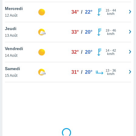
lisé en
Mercredi
 de
15
-
44
34°
/
22°
km/h
12 Août
. Vous
rouver
Jeudi
19
-
46
33°
/
20°
ations
km/h
13 Août
re
que de
Vendredi
kies
14
-
42
32°
/
20°
km/h
14 Août
r votre
ement à
ment en
Samedi
13
-
36
31°
/
20°
sur le
km/h
15 Août
res des
kies
le au
page de
te web.
MENT,
 les