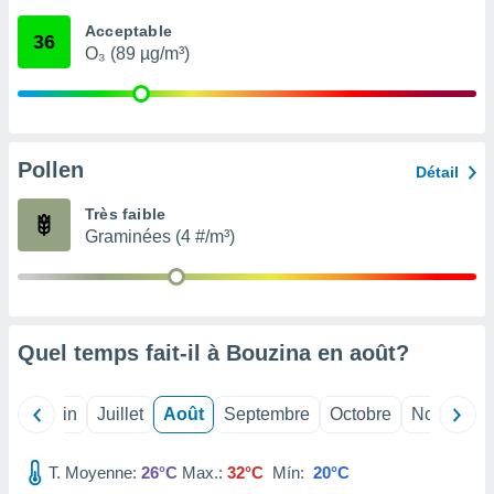
nées
Acceptable
lles sur
36
O₃ (89 µg/m³)
d'un
égitime,
vous
vous
 Pour ce
ous
Pollen
Détail
etirer
Très faible
ement
Graminées (4 #/m³)
 opposer
ement
nées à
ment en
 sur «
res
» ou
Quel temps fait-il à Bouzina en
août
?
e
que de
kies
Mai
Juin
Juillet
Août
Septembre
Octobre
Novembre
ite web.
T. Moyenne:
26°C
Max.:
32°C
Mín:
20°C
t nos