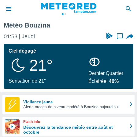
Météo Bouzina
e
ntialité
01:53
Jeudi
...
enu de
o.com
Ciel dégagé
o.com) a
21°
aré par
onnels
Dernier Quartier
arantir
Sensation de 21°
Éclairée:
46%
té des
ions
. Vous
accéder
Vigilance jaune
e en
Alerte orages de niveau modéré à Bouzina aujourd’hui
 les
Flash info
s :
Découvrez la tendance météo entre août et
octobre
r les