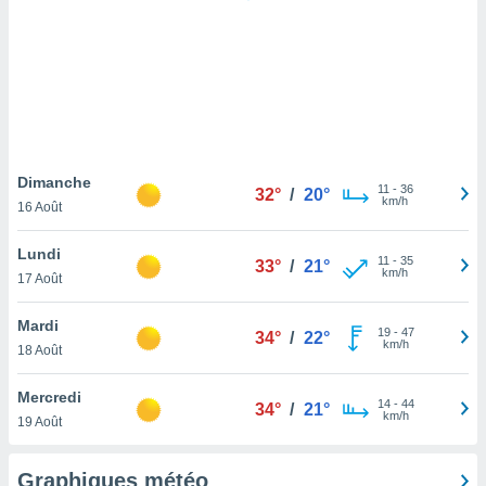
logies
e
s
tez pas
ation de
, vous
z à
à notre
Dimanche
11
-
36
32°
/
20°
km/h
16 Août
.com.
 cas,
Lundi
11
-
35
us
33°
/
21°
km/h
17 Août
ns que
s
Mardi
19
-
47
34°
/
22°
ires
km/h
18 Août
urer la
on sur le
Mercredi
14
-
44
 seront
34°
/
21°
km/h
19 Août
, et que
ies ne
as
Graphiques météo