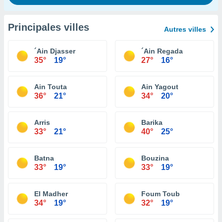
Principales villes
Autres villes
´Ain Djasser
´Ain Regada
35°
19°
27°
16°
Ain Touta
Ain Yagout
36°
21°
34°
20°
Arris
Barika
33°
21°
40°
25°
Batna
Bouzina
33°
19°
33°
19°
El Madher
Foum Toub
34°
19°
32°
19°