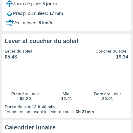
ires
Jours de pluie:
5
jours
ons le
ent des
Précip. cumulées:
17 mm
es
Vent moyen:
8 km/h
 :
et/ou
 à des
Lever et coucher du soleil
ions sur
eil,
Lever du soleil
Coucher du soleil
des
05:48
19:34
limitées
nner la
, créer
ils pour
ité
lisée,
Première lueur
Midi
Dernière lueur
05:20
12:41
20:01
des
our
Durée du jour
13 h 46 min
nner des
Temps restant avant le lever de soleil
3h 27min
és
lisées,
Calendrier lunaire
s profils
enus