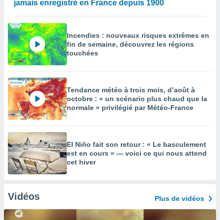
jamais enregistré en France depuis 1900
Incendies : nouveaux risques extrêmes en
fin de semaine, découvrez les régions
touchées
Tendance météo à trois mois, d’août à
octobre : « un scénario plus chaud que la
normale » privilégié par Météo-France
El Niño fait son retour : « Le basculement
est en cours » — voici ce qui nous attend
cet hiver
Vidéos
Plus de vidéos