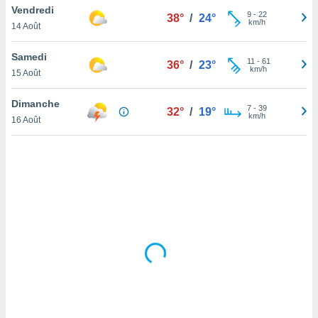
Vendredi
lisé en
9
-
22
38°
/
24°
km/h
 de
14 Août
. Vous
rouver
Samedi
11
-
61
36°
/
23°
km/h
15 Août
ations
re
Dimanche
que de
7
-
39
32°
/
19°
km/h
kies
16 Août
r votre
ement à
ment en
sur le
res des
kies
le au
page de
te web.
MENT,
 les