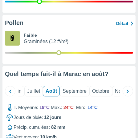
nées
lles sur
d'un
égitime,
Pollen
Détail
vous
vous
Faible
 Pour ce
Graminées (12 #/m³)
ous
etirer
ement
 opposer
Quel temps fait-il à Marac en
août
?
ement
nées à
ment en
Mai
Juin
Juillet
Août
Septembre
Octobre
Novembre
 sur «
res
» ou
e
T. Moyenne:
19°C
Max.:
24°C
Mín:
14°C
que de
kies
Jours de pluie:
12
jours
ite web.
Précip. cumulées:
82 mm
t nos
Vent moyen:
10 km/h