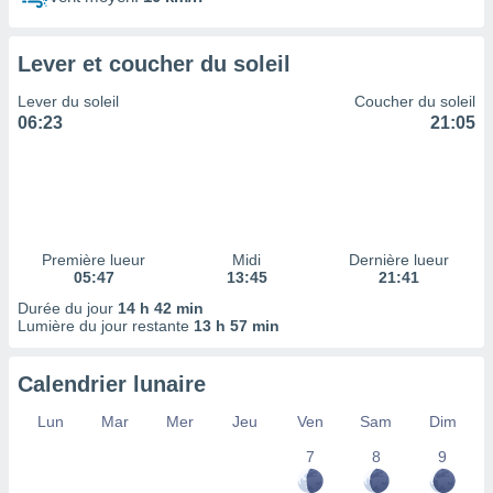
ires
ons le
ent des
Lever et coucher du soleil
es
 :
Lever du soleil
Coucher du soleil
et/ou
06:23
21:05
 à des
ions sur
eil,
des
limitées
Première lueur
Midi
Dernière lueur
nner la
05:47
13:45
21:41
, créer
ils pour
Durée du jour
14 h 42 min
ité
Lumière du jour restante
13 h 57 min
lisée,
des
Calendrier lunaire
our
nner des
Lun
Mar
Mer
Jeu
Ven
Sam
Dim
és
lisées,
7
8
9
s profils
enus