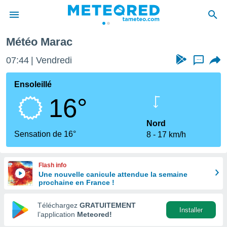
Météo Marac
e
ntialité
07:44
Vendredi
...
enu de
o.com
Ensoleillé
o.com) a
16°
aré par
onnels
Nord
arantir
Sensation de 16°
8
17 km/h
té des
ions
. Vous
Flash info
accéder
Une nouvelle canicule attendue la semaine
e en
prochaine en France !
 les
Téléchargez
GRATUITEMENT
s :
Installer
l’application
Meteored!
r les