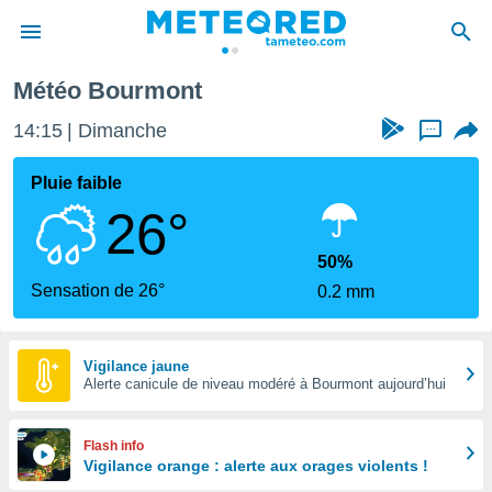
Météo Bourmont
e
ntialité
14:15
Dimanche
...
enu de
o.com
Pluie faible
o.com) a
26°
aré par
onnels
50%
arantir
Sensation de 26°
0.2 mm
té des
ions
. Vous
accéder
Vigilance jaune
e en
Alerte canicule de niveau modéré à Bourmont aujourd’hui
 les
s :
Flash info
Vigilance orange : alerte aux orages violents !
r les