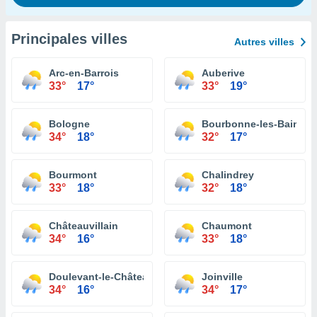
Principales villes
Autres villes
Arc-en-Barrois
Auberive
33°
17°
33°
19°
Bologne
Bourbonne-les-Bains
34°
18°
32°
17°
Bourmont
Chalindrey
33°
18°
32°
18°
Châteauvillain
Chaumont
34°
16°
33°
18°
Doulevant-le-Château
Joinville
34°
16°
34°
17°