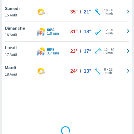
lisé en
Samedi
 de
19
-
45
35°
/
21°
km/h
15 Août
. Vous
rouver
Dimanche
60%
12
-
40
31°
/
18°
ations
1.8 mm
km/h
16 Août
re
que de
Lundi
60%
kies
12
-
30
23°
/
17°
3.7 mm
km/h
17 Août
r votre
ement à
ment en
Mardi
8
-
22
24°
/
13°
sur le
km/h
18 Août
res des
kies
le au
page de
te web.
MENT,
 les