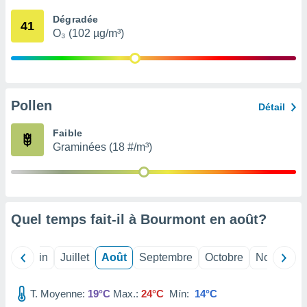
nées
Dégradée
lles sur
41
O₃ (102 µg/m³)
d'un
égitime,
vous
vous
 Pour ce
ous
Pollen
Détail
etirer
Faible
ement
Graminées (18 #/m³)
 opposer
ement
nées à
ment en
 sur «
res
» ou
Quel temps fait-il à Bourmont en
août
?
e
que de
kies
Mai
Juin
Juillet
Août
Septembre
Octobre
Novembre
ite web.
T. Moyenne:
19°C
Max.:
24°C
Mín:
14°C
t nos