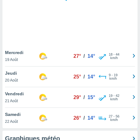
logies
e
s
tez pas
ation de
, vous
z à
à notre
Mercredi
18
-
44
27°
/
14°
km/h
19 Août
.com.
 cas,
Jeudi
9
-
19
us
25°
/
14°
km/h
20 Août
ns que
s
Vendredi
19
-
42
29°
/
15°
ires
km/h
21 Août
urer la
on sur le
Samedi
27
-
56
 seront
26°
/
14°
km/h
22 Août
, et que
ies ne
as
Graphiques météo