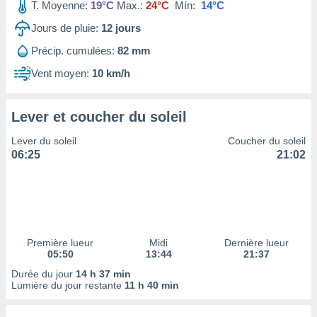
ires
T. Moyenne:
19°C
Max.:
24°C
Mín:
14°C
ons le
Jours de pluie:
12
jours
ent des
es
Précip. cumulées:
82 mm
 :
Vent moyen:
10 km/h
et/ou
 à des
ions sur
eil,
Lever et coucher du soleil
des
Lever du soleil
Coucher du soleil
limitées
06:25
21:02
nner la
, créer
ils pour
ité
lisée,
des
Première lueur
Midi
Dernière lueur
our
05:50
13:44
21:37
nner des
Durée du jour
14 h 37 min
és
Lumière du jour restante
11 h 40 min
lisées,
s profils
enus