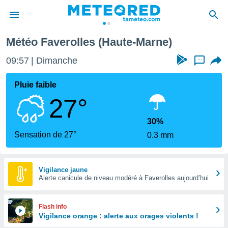
Météo Faverolles (Haute-Marne)
e
ntialité
09:57
Dimanche
...
enu de
o.com
Pluie faible
o.com) a
27°
aré par
onnels
30%
arantir
Sensation de 27°
0.3 mm
té des
ions
. Vous
accéder
Vigilance jaune
e en
Alerte canicule de niveau modéré à Faverolles aujourd’hui
 les
s :
Flash info
Vigilance orange : alerte aux orages violents !
r les