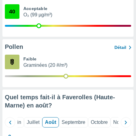
nées
Acceptable
lles sur
40
O₃ (99 µg/m³)
d'un
égitime,
vous
vous
 Pour ce
ous
Pollen
Détail
etirer
Faible
ement
Graminées (20 #/m³)
 opposer
ement
nées à
ment en
 sur «
res
» ou
Quel temps fait-il à Faverolles (Haute-
e
Marne) en
août
?
que de
kies
ite web.
Mai
Juin
Juillet
Août
Septembre
Octobre
Novembre
t nos