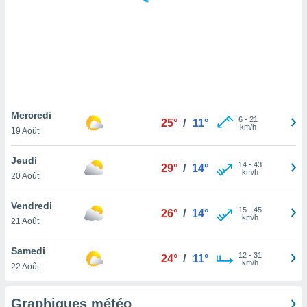
logies
e
s
tez pas
ation de
, vous
z à
à notre
Mercredi
6
-
21
25°
/
11°
km/h
19 Août
.com.
 cas,
Jeudi
14
-
43
us
29°
/
14°
km/h
20 Août
ns que
s
Vendredi
15
-
45
26°
/
14°
ires
km/h
21 Août
urer la
on sur le
Samedi
12
-
31
 seront
24°
/
11°
km/h
22 Août
, et que
ies ne
as
Graphiques météo