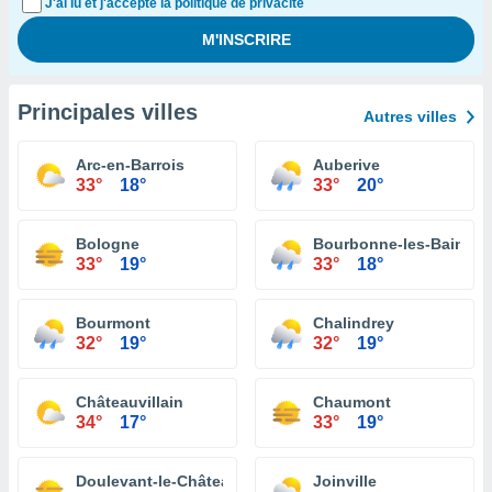
J'ai lu et j'accepte la politique de privacité
Principales villes
Autres villes
Arc-en-Barrois
Auberive
33°
18°
33°
20°
Bologne
Bourbonne-les-Bains
33°
19°
33°
18°
Bourmont
Chalindrey
32°
19°
32°
19°
Châteauvillain
Chaumont
34°
17°
33°
19°
Doulevant-le-Château
Joinville