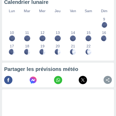
Calendrier lunaire
lisés,
des
Lun
Mar
Mer
Jeu
Ven
Sam
Dim
our
9
nner des
s
lisés,
10
11
12
13
14
15
16
la
ance des
s,
17
18
19
20
21
22
la
ance des
s,
dre les
Partager les prévisions météo
par le
ques ou
inaisons
ées
nt de
tes
,
er et
r les