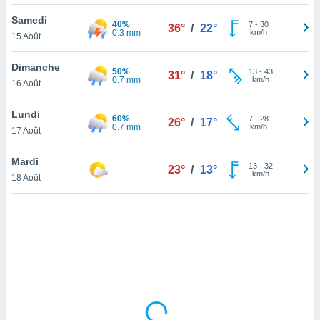
lisé en
Samedi
 de
40%
7
-
30
36°
/
22°
0.3 mm
km/h
15 Août
. Vous
rouver
Dimanche
50%
13
-
43
31°
/
18°
ations
0.7 mm
km/h
16 Août
re
que de
Lundi
60%
kies
7
-
28
26°
/
17°
0.7 mm
km/h
17 Août
r votre
ement à
ment en
Mardi
13
-
32
23°
/
13°
sur le
km/h
18 Août
res des
kies
le au
page de
te web.
MENT,
 les