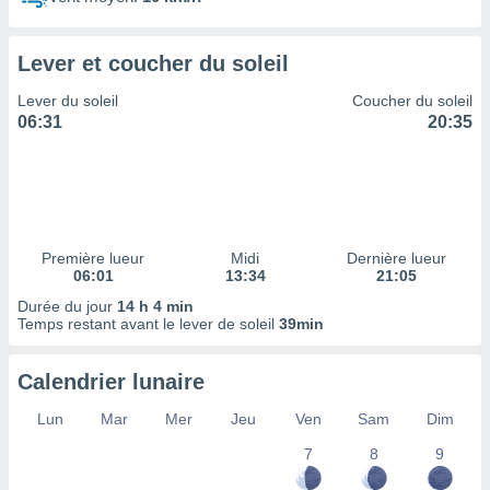
ires
ons le
ent des
Lever et coucher du soleil
es
 :
Lever du soleil
Coucher du soleil
et/ou
06:31
20:35
 à des
ions sur
eil,
des
limitées
Première lueur
Midi
Dernière lueur
nner la
06:01
13:34
21:05
, créer
ils pour
Durée du jour
14 h 4 min
ité
Temps restant avant le lever de soleil
39min
lisée,
des
Calendrier lunaire
our
nner des
Lun
Mar
Mer
Jeu
Ven
Sam
Dim
és
lisées,
7
8
9
s profils
enus