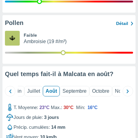
nées
lles sur
d'un
égitime,
Pollen
Détail
vous
vous
Faible
 Pour ce
Ambroisie (19 #/m³)
ous
etirer
ement
 opposer
Quel temps fait-il à Malcata en
août
?
ement
nées à
ment en
Mai
Juin
Juillet
Août
Septembre
Octobre
Novembre
 sur «
res
» ou
e
T. Moyenne:
23°C
Max.:
30°C
Mín:
16°C
que de
kies
Jours de pluie:
3
jours
ite web.
Précip. cumulées:
14 mm
t nos
Vent moyen:
10 km/h