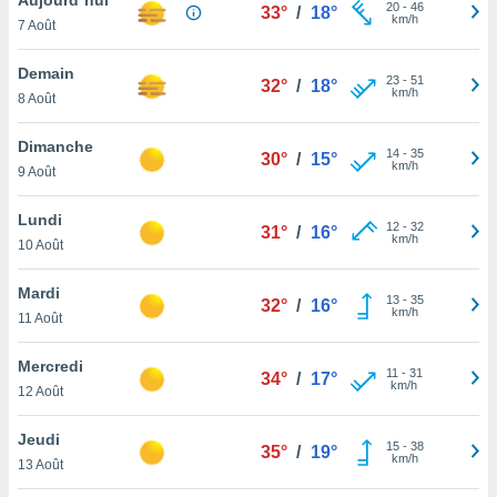
n «
20
-
46
33°
/
18°
km/h
7 Août
 et
r »,
cédez au
Demain
23
-
51
32°
/
18°
 et vous
km/h
8 Août
z
ation de
Dimanche
14
-
35
30°
/
15°
km/h
9 Août
qu'ils
 nous ou
aires,
Lundi
12
-
32
31°
/
16°
km/h
10 Août
nt de
t
Mardi
13
-
35
er le
32°
/
16°
km/h
11 Août
ement
te, ainsi
Mercredi
11
-
31
34°
/
17°
km/h
per un
12 Août
écifique
us
Jeudi
15
-
38
de la
35°
/
19°
km/h
13 Août
 et du