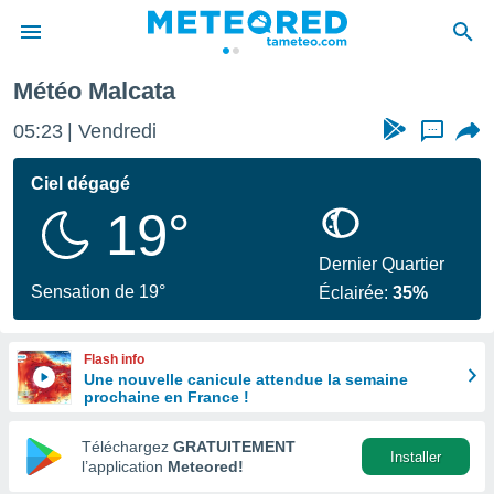
Météo Malcata
e
ntialité
05:23
Vendredi
...
enu de
o.com
Ciel dégagé
o.com) a
19°
aré par
onnels
Dernier Quartier
arantir
Sensation de 19°
Éclairée:
35%
té des
ions
. Vous
Flash info
accéder
Une nouvelle canicule attendue la semaine
e en
prochaine en France !
 les
Téléchargez
GRATUITEMENT
s :
Installer
l’application
Meteored!
r les