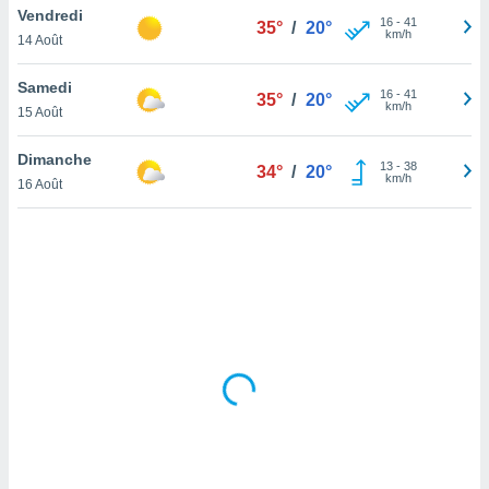
Vendredi
lisé en
16
-
41
35°
/
20°
km/h
 de
14 Août
. Vous
rouver
Samedi
16
-
41
35°
/
20°
km/h
15 Août
ations
re
Dimanche
que de
13
-
38
34°
/
20°
km/h
kies
16 Août
r votre
ement à
ment en
sur le
res des
kies
le au
page de
te web.
MENT,
 les