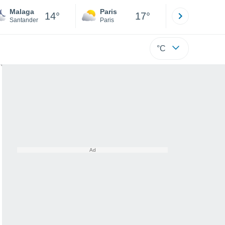
Malaga
Paris
Montpelli
14°
17°
Santander
Paris
Hérault
°C