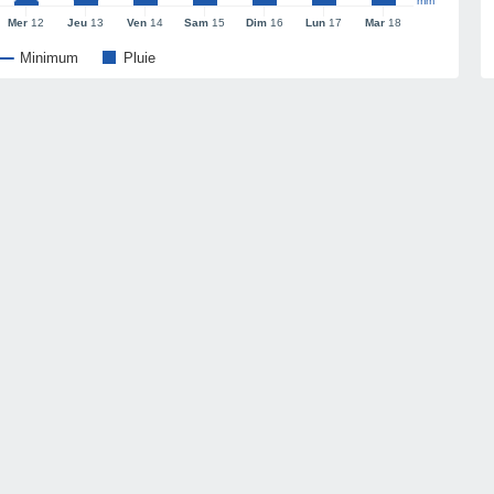
mm
Mer
12
Jeu
13
Ven
14
Sam
15
Dim
16
Lun
17
Mar
18
Minimum
Pluie