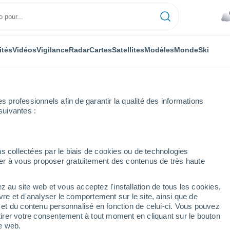
ités
Vidéos
Vigilance
Radar
Cartes
Satellites
Modèles
Monde
Ski
professionnels afin de garantir la qualité des informations
suivantes :
alaga
s collectées par le biais de cookies ou de technologies
nuer à vous proposer gratuitement des contenus de très haute
e)
z au site web et vous acceptez l'installation de tous les cookies,
...
vre et d'analyser le comportement sur le site, ainsi que de
é et du contenu personnalisé en fonction de celui-ci. Vous pouvez
Heure par heure
tirer votre consentement à tout moment en cliquant sur le bouton
Ciel nuageux dans les
te web.
prochaines heures