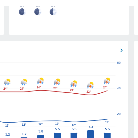
17
18
19
60
24°
24°
40
24°
24°
24°
23°
22°
20
13°
12°
12°
12°
12°
12°
7.3
5.5
5.5
5.5
3.8
1.7
1.3