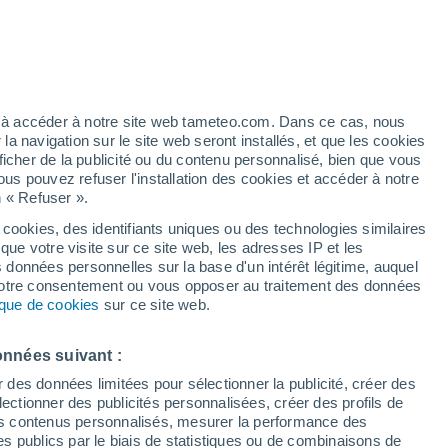
artier
3%
ez à accéder à notre site web tameteo.com. Dans ce cas, nous
 navigation sur le site web seront installés, et que les cookies
ficher de la publicité ou du contenu personnalisé, bien que vous
ous pouvez refuser l'installation des cookies et accéder à notre
n « Refuser ».
tobre
 cookies, des identifiants uniques ou des technologies similaires
que votre visite sur ce site web, les adresses IP et les
 de couverture nuageuse
Radar de pluie
Satellites
Modèles
s données personnelles sur la base d'un intérêt légitime, auquel
 votre consentement ou vous opposer au traitement des données
tique de cookies
sur ce site web.
imanche
Lundi
Mardi
Mercredi
onnées suivant :
9 Août
10 Août
11 Août
12 Août
r des données limitées pour sélectionner la publicité, créer des
sélectionner des publicités personnalisées, créer des profils de
 des contenus personnalisés, mesurer la performance des
s publics par le biais de statistiques ou de combinaisons de
90%
70%
70%