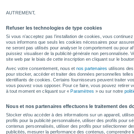
15°
AUTREMENT,
Dernier Qu
Refuser les technologies de type cookies
Éclairée:
4
Sensation de 15°
Si vous n'acceptez pas l'installation de cookies, vous continu
vous informons que seuls les cookies nécessaires pour assurer la
ne seront pas utilisés pour analyser le comportement ou pour af
puissiez visualiser de la publicité générale non personnalisée. V
Flash info
site web par le biais de cette inscription en cliquant sur le bouto
Découvrez la tendance météo entre août et oc
Avec votre consentement, nous et
nos partenaires
utilisons des
pour stocker, accéder et traiter des données personnelles telles 
Météo 1 - 7 jours
Heure par heure
Actualité
Carte
identifiants de cookies. Certains fournisseurs peuvent traiter vo
vous pouvez vous opposer. Pour ce faire, vous pouvez retirer
à tout moment en cliquant sur «
Paramètres
» ou sur notre
poli
Demain
Samedi
D
Aujourd´hui
Nous et nos partenaires effectuons le traitement des d
7 Août
8 Août
6 Août
Stocker et/ou accéder à des informations sur un appareil, utilise
profils pour la publicité personnalisée, utiliser des profils pour 
contenus personnalisés, utiliser des profils pour sélectionner
publicités, mesurer la performance des contenus, comprendre le
60%
80%
90%