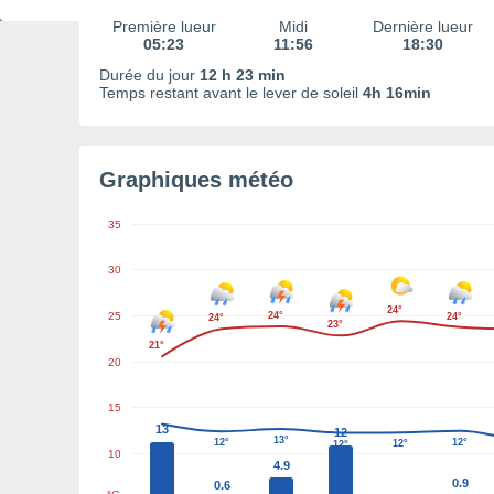
Première lueur
Midi
Dernière lueur
05:23
11:56
18:30
Durée du jour
12 h 23 min
Temps restant avant le lever de soleil
4h 16min
Graphiques météo
35
30
24°
25
24°
24°
24°
23°
21°
20
15
13
12
13°
12°
12°
12°
12°
10
4.9
0.9
0.6