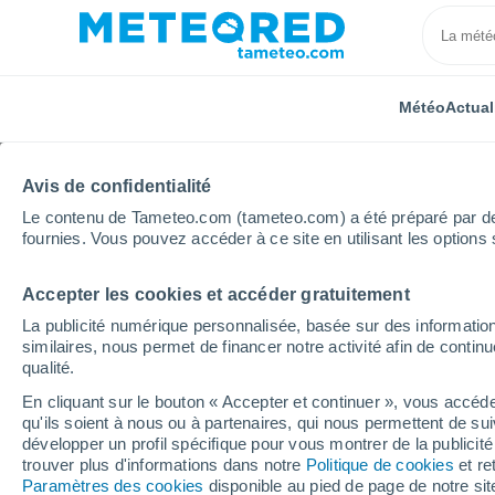
Météo
Actual
Avis de confidentialité
Le contenu de Tameteo.com (tameteo.com) a été préparé par des 
fournies. Vous pouvez accéder à ce site en utilisant les options 
Accepter les cookies et accéder gratuitement
Accueil
Colombie
Département de Santander
M
La publicité numérique personnalisée, basée sur des information
similaires, nous permet de financer notre activité afin de conti
Météo Malaga (Colombi
qualité.
En cliquant sur le bouton « Accepter et continuer », vous accéde
01:07
Jeudi
qu'ils soient à nous ou à partenaires, qui nous permettent de sui
développer un profil spécifique pour vous montrer de la publicit
trouver plus d'informations dans notre
Politique de cookies
et re
Ciel variable
Paramètres des cookies
disponible au pied de page de notre si