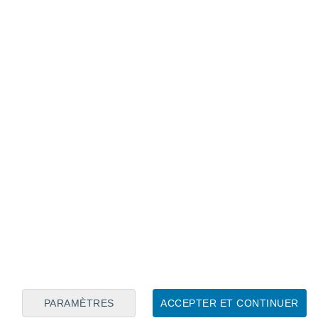
Calendrier lunaire
Lun
Mar
Mer
Jeu
Ven
Sam
Dim
6
7
8
9
10
11
12
13
14
15
16
PARAMÈTRES
ACCEPTER ET CONTINUER