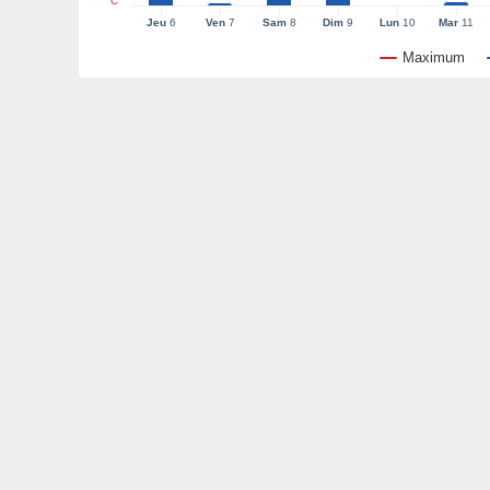
°C
Jeu
6
Ven
7
Sam
8
Dim
9
Lun
10
Mar
11
Maximum