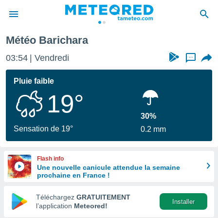
Météo Barichara
e
ntialité
03:54
Vendredi
...
enu de
o.com
Pluie faible
o.com) a
19°
aré par
onnels
30%
arantir
Sensation de 19°
0.2 mm
té des
ions
. Vous
Flash info
accéder
Une nouvelle canicule attendue la semaine
e en
prochaine en France !
 les
Téléchargez
GRATUITEMENT
s :
Installer
l’application
Meteored!
r les