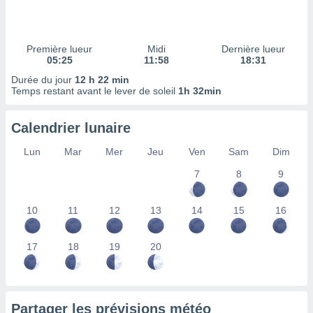
ires
ons le
ent des
es
Première lueur
Midi
Dernière lueur
 :
05:25
11:58
18:31
et/ou
Durée du jour
12 h 22 min
 à des
Temps restant avant le lever de soleil
1h 32min
ions sur
eil,
Calendrier lunaire
des
limitées
Lun
Mar
Mer
Jeu
Ven
Sam
Dim
nner la
7
8
9
, créer
ils pour
ité
10
11
12
13
14
15
16
lisée,
des
our
17
18
19
20
nner des
és
lisées,
s profils
Partager les prévisions météo
enus