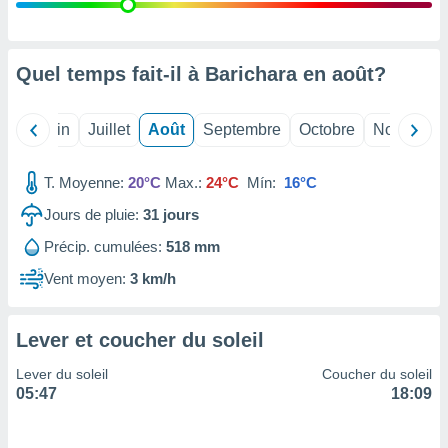
nées
lles sur
d'un
égitime,
Quel temps fait-il à Barichara en
août
?
vous
vous
 Pour ce
Mai
Juin
Juillet
Août
Septembre
Octobre
Novembre
ous
etirer
T. Moyenne:
20°C
Max.:
24°C
Mín:
16°C
ement
Jours de pluie:
31
jours
 opposer
ement
Précip. cumulées:
518 mm
nées à
ment en
Vent moyen:
3 km/h
 sur «
res
» ou
e
Lever et coucher du soleil
que de
kies
Lever du soleil
Coucher du soleil
ite web.
05:47
18:09
t nos