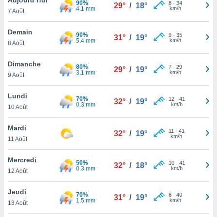
90%
n «
8
-
34
29°
/
18°
4.1 mm
km/h
7 Août
 et
r »,
cédez au
Demain
90%
9
-
35
31°
/
19°
 et vous
5.4 mm
km/h
8 Août
z
ation de
Dimanche
80%
7
-
29
29°
/
19°
3.1 mm
km/h
9 Août
qu'ils
 nous ou
aires,
Lundi
70%
12
-
41
32°
/
19°
0.3 mm
km/h
10 Août
nt de
t
Mardi
11
-
41
er le
32°
/
19°
km/h
11 Août
ement
te, ainsi
Mercredi
50%
10
-
41
32°
/
18°
0.3 mm
km/h
per un
12 Août
écifique
us
Jeudi
70%
8
-
40
de la
31°
/
19°
1.5 mm
km/h
13 Août
 et du