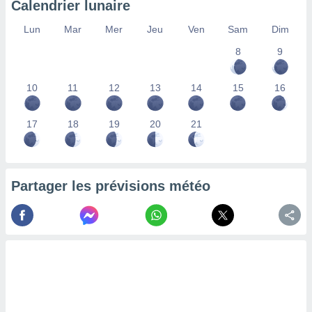
Calendrier lunaire
lisés,
des
Lun
Mar
Mer
Jeu
Ven
Sam
Dim
our
8
9
nner des
s
lisés,
10
11
12
13
14
15
16
la
ance des
s,
17
18
19
20
21
la
ance des
s,
dre les
Partager les prévisions météo
par le
ques ou
inaisons
ées
nt de
tes
,
er et
r les