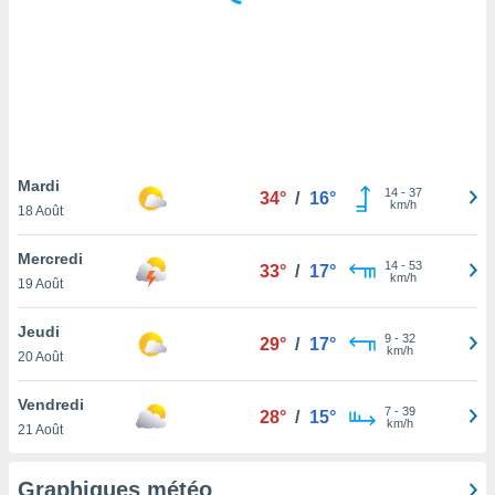
logies
e
s
tez pas
ation de
, vous
z à
à notre
Mardi
14
-
37
34°
/
16°
km/h
18 Août
.com.
 cas,
Mercredi
14
-
53
us
33°
/
17°
km/h
19 Août
ns que
s
Jeudi
9
-
32
29°
/
17°
ires
km/h
20 Août
urer la
on sur le
Vendredi
7
-
39
 seront
28°
/
15°
km/h
21 Août
, et que
ies ne
as
Graphiques météo