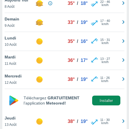
n «
22
-
46
35°
/
18°
km/h
8 Août
 et
r »,
cédez au
Demain
17
-
40
33°
/
19°
 et vous
km/h
9 Août
z
ation de
Lundi
15
-
31
35°
/
16°
km/h
10 Août
qu'ils
 nous ou
aires,
Mardi
13
-
27
36°
/
17°
km/h
11 Août
nt de
t
Mercredi
11
-
26
er le
38°
/
19°
km/h
12 Août
ement
te, ainsi
Téléchargez
GRATUITEMENT
per un
Installer
l’application
Meteored!
écifique
us
de la
Jeudi
11
-
30
38°
/
19°
 et du
km/h
13 Août