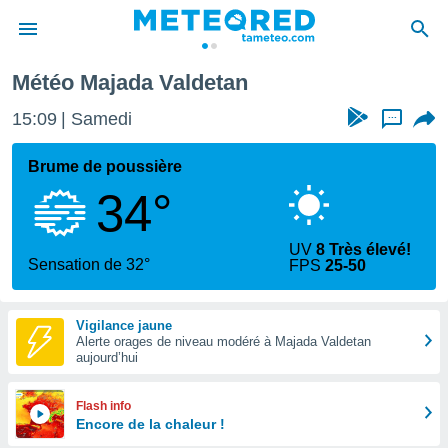
Majada Valdetan
Météo Majada Valdetan
e
ntialité
15:09
Samedi
...
enu de
o.com
Brume de poussière
o.com) a
34°
aré par
onnels
UV
8 Très élevé!
arantir
Sensation de 32°
FPS
25-50
té des
ions
. Vous
Vigilance jaune
accéder
Alerte orages de niveau modéré à Majada Valdetan
e en
aujourd’hui
 les
s :
Flash info
Encore de la chaleur !
r les