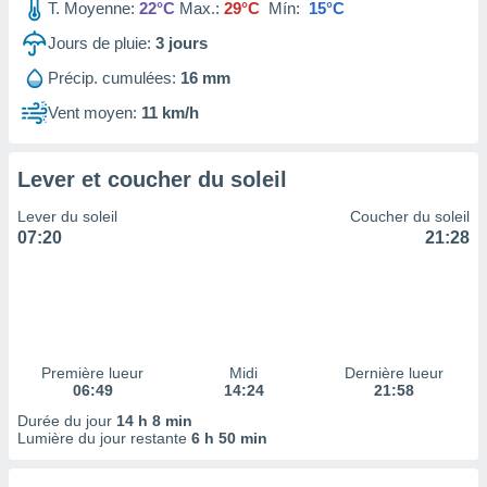
ires
T. Moyenne:
22°C
Max.:
29°C
Mín:
15°C
ons le
Jours de pluie:
3
jours
ent des
es
Précip. cumulées:
16 mm
 :
Vent moyen:
11 km/h
et/ou
 à des
ions sur
eil,
Lever et coucher du soleil
des
Lever du soleil
Coucher du soleil
limitées
07:20
21:28
nner la
, créer
ils pour
ité
lisée,
des
Première lueur
Midi
Dernière lueur
our
06:49
14:24
21:58
nner des
Durée du jour
14 h 8 min
és
Lumière du jour restante
6 h 50 min
lisées,
s profils
enus