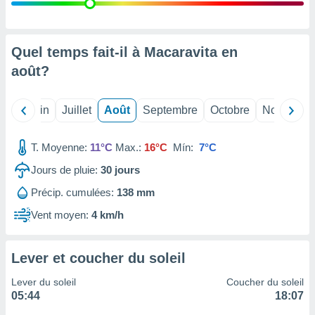
nées
lles sur
d'un
égitime,
Quel temps fait-il à Macaravita en
vous
août
?
vous
 Pour ce
ous
Mai
Juin
Juillet
Août
Septembre
Octobre
Novembre
etirer
ement
T. Moyenne:
11°C
Max.:
16°C
Mín:
7°C
 opposer
ement
Jours de pluie:
30
jours
nées à
Précip. cumulées:
138 mm
ment en
 sur «
Vent moyen:
4 km/h
res
» ou
e
que de
Lever et coucher du soleil
kies
ite web.
Lever du soleil
Coucher du soleil
05:44
18:07
t nos