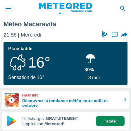
Météo Macaravita
e
ntialité
21:58
Mercredi
...
enu de
o.com
Pluie faible
o.com) a
16°
aré par
onnels
30%
arantir
Sensation de 16°
1.3 mm
té des
ions
. Vous
Flash info
accéder
Découvrez la tendance météo entre août et
e en
octobre
 les
Téléchargez
GRATUITEMENT
s :
Installer
l’application
Meteored!
r les