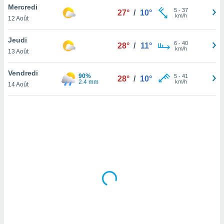
Mercredi
lisé en
5
-
37
27°
/
10°
km/h
 de
12 Août
. Vous
rouver
Jeudi
6
-
40
28°
/
11°
km/h
13 Août
ations
re
Vendredi
que de
90%
5
-
41
28°
/
10°
2.4 mm
km/h
kies
14 Août
r votre
ement à
ment en
sur le
res des
kies
le au
page de
te web.
MENT,
 les