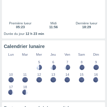
ires
ons le
ent des
es
 :
Première lueur
Midi
Dernière lueur
et/ou
05:23
11:56
18:29
 à des
Durée du jour
12 h 23 min
ions sur
eil,
des
Calendrier lunaire
limitées
Lun
Mar
Mer
Jeu
Ven
Sam
Dim
nner la
, créer
5
6
7
8
9
ils pour
ité
10
11
12
13
14
15
16
lisée,
des
our
17
18
nner des
és
lisées,
s profils
enus