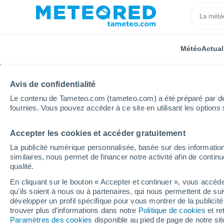
Météo
Actual
Avis de confidentialité
Le contenu de Tameteo.com (tameteo.com) a été préparé par des 
fournies. Vous pouvez accéder à ce site en utilisant les options 
Accepter les cookies et accéder gratuitement
Accueil
Pays-Bas
Overijssel
Losser
La publicité numérique personnalisée, basée sur des information
similaires, nous permet de financer notre activité afin de conti
Météo Losser
qualité.
En cliquant sur le bouton « Accepter et continuer », vous accéde
00:10
Samedi
qu'ils soient à nous ou à partenaires, qui nous permettent de sui
développer un profil spécifique pour vous montrer de la publicit
trouver plus d'informations dans notre
Politique de cookies
et re
Ciel dégagé
Paramètres des cookies
disponible au pied de page de notre si