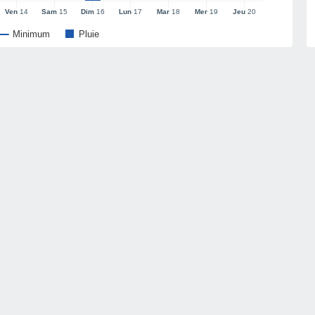
Ven
14
Sam
15
Dim
16
Lun
17
Mar
18
Mer
19
Jeu
20
Minimum
Pluie