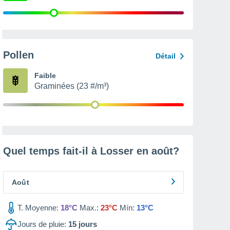
Pollen
Détail
Faible
Graminées (23 #/m³)
Quel temps fait-il à Losser en
août
?
Août
T. Moyenne:
18°C
Max.:
23°C
Mín:
13°C
Jours de pluie:
15
jours