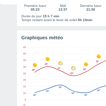
Première lueur
Midi
Dernière lueur
05:23
13:37
21:50
Durée du jour
15 h 7 min
Temps restant avant le lever de soleil
5h 14min
Graphiques météo
45
40
35
32°
30°
30
27°
26°
26°
25
23°
20
15
16°
14°
13°
10
12°
10°
10°
5
°C