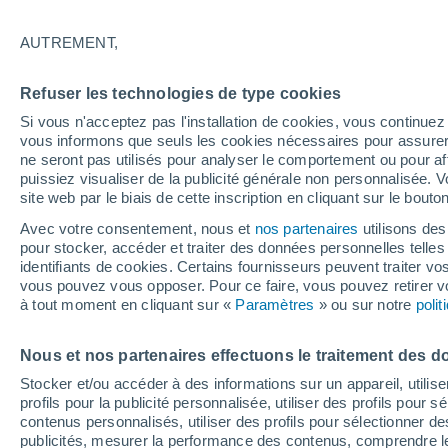
14°
AUTREMENT,
Dernier Qu
Refuser les technologies de type cookies
Éclairée:
2
Sensation de 14°
Si vous n'acceptez pas l'installation de cookies, vous continu
vous informons que seuls les cookies nécessaires pour assurer la
ne seront pas utilisés pour analyser le comportement ou pour af
puissiez visualiser de la publicité générale non personnalisée. V
Actualité
site web par le biais de cette inscription en cliquant sur le bouto
Le réchauffement climatique modifie le goût 
nos aliments
Avec votre consentement, nous et
nos partenaires
utilisons des
pour stocker, accéder et traiter des données personnelles telles 
Météo 1 - 7 jours
Heure par heure
Actualité
Carte 
identifiants de cookies. Certains fournisseurs peuvent traiter vo
vous pouvez vous opposer. Pour ce faire, vous pouvez retirer
à tout moment en cliquant sur «
Paramètres
» ou sur notre
poli
Demain
Lundi
Aujourd´hui
Nous et nos partenaires effectuons le traitement des d
9 Août
10 Août
8 Août
Stocker et/ou accéder à des informations sur un appareil, utilise
profils pour la publicité personnalisée, utiliser des profils pour 
contenus personnalisés, utiliser des profils pour sélectionner
publicités, mesurer la performance des contenus, comprendre le