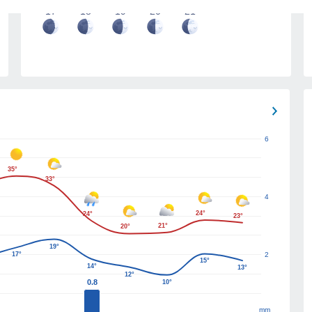
17
18
19
20
21
6
35°
33°
4
24°
24°
23°
21°
20°
19°
17°
2
15°
14°
13°
12°
0.8
10°
mm