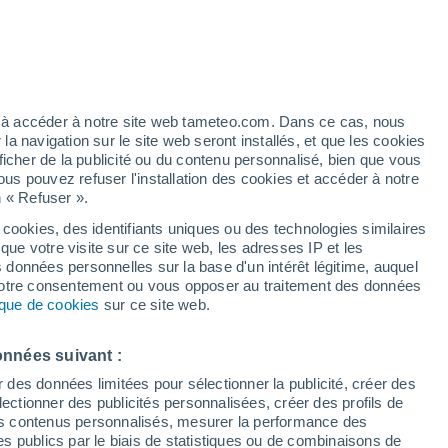
artier
4%
ez à accéder à notre site web tameteo.com. Dans ce cas, nous
 navigation sur le site web seront installés, et que les cookies
ficher de la publicité ou du contenu personnalisé, bien que vous
ous pouvez refuser l'installation des cookies et accéder à notre
n « Refuser ».
de
 cookies, des identifiants uniques ou des technologies similaires
que votre visite sur ce site web, les adresses IP et les
des températures
Radar de pluie
Satellites
Modèles
s données personnelles sur la base d'un intérêt légitime, auquel
 votre consentement ou vous opposer au traitement des données
tique de cookies
sur ce site web.
Mardi
Mercredi
Jeudi
Vendredi
onnées suivant :
11 Août
12 Août
13 Août
14 Août
r des données limitées pour sélectionner la publicité, créer des
sélectionner des publicités personnalisées, créer des profils de
 des contenus personnalisés, mesurer la performance des
s publics par le biais de statistiques ou de combinaisons de