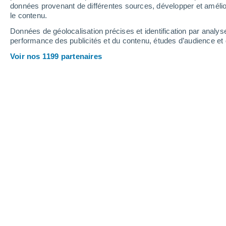
données provenant de différentes sources, développer et amélior
le contenu.
30°
/
13°
27°
/
16°
26°
/
10°
Données de géolocalisation précises et identification par analys
performance des publicités et du contenu, études d’audience e
16
-
35
km/h
22
-
48
km/h
15
8
-
20
km/h
Voir nos 1199 partenaires
Météo Losser aujourd´hui
, 8 août
Ciel dégagé
14°
01:00
T. ressentie
14°
Ciel dégagé
13°
02:00
T. ressentie
13°
Ciel dégagé
12°
03:00
T. ressentie
12°
Ciel dégagé
11°
05:00
T. ressentie
11°