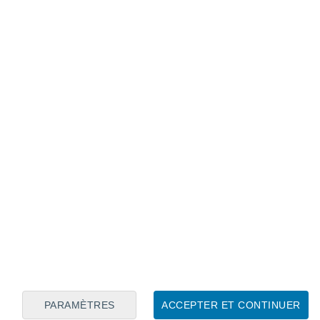
Calendrier lunaire
Lun
Mar
Mer
Jeu
Ven
Sam
Dim
8
9
10
11
12
13
14
15
16
PARAMÈTRES
ACCEPTER ET CONTINUER