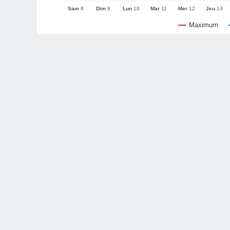
Sam
8
Dim
9
Lun
10
Mar
11
Mer
12
Jeu
13
Maximum