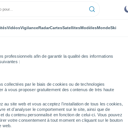
ités
Vidéos
Vigilance
Radar
Cartes
Satellites
Modèles
Monde
Ski
professionnels afin de garantir la qualité des informations
suivantes :
s collectées par le biais de cookies ou de technologies
nuer à vous proposer gratuitement des contenus de très haute
z au site web et vous acceptez l'installation de tous les cookies,
...
vre et d'analyser le comportement sur le site, ainsi que de
é et du contenu personnalisé en fonction de celui-ci. Vous pouvez
Heure par heure
tirer votre consentement à tout moment en cliquant sur le bouton
Ciel dégagé dans les prochaines
te web.
heures