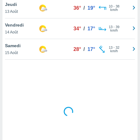
Jeudi
lisé en
10
-
38
36°
/
19°
km/h
 de
13 Août
. Vous
rouver
Vendredi
13
-
39
34°
/
17°
km/h
14 Août
ations
re
Samedi
que de
13
-
32
28°
/
17°
km/h
kies
15 Août
r votre
ement à
ment en
sur le
res des
kies
le au
page de
te web.
MENT,
 les