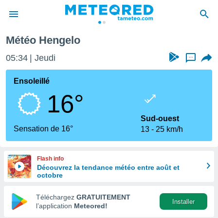
Météo Hengelo
e
ntialité
05:34
Jeudi
...
enu de
o.com
Ensoleillé
o.com) a
16°
aré par
onnels
Sud-ouest
arantir
Sensation de 16°
13
25 km/h
té des
ions
. Vous
Flash info
accéder
Découvrez la tendance météo entre août et
e en
octobre
 les
Téléchargez
GRATUITEMENT
s :
Installer
l’application
Meteored!
r les