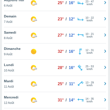
n «
23
-
47
25°
/
16°
km/h
6 Août
 et
r »,
cédez au
Demain
10
-
22
23°
/
12°
 et vous
km/h
7 Août
z
ation de
Samedi
10
-
21
27°
/
12°
km/h
8 Août
qu'ils
 nous ou
aires,
Dimanche
12
-
31
32°
/
16°
km/h
9 Août
nt de
t
Lundi
25
-
53
er le
28°
/
16°
km/h
10 Août
ement
te, ainsi
Mardi
13
-
29
25°
/
11°
km/h
per un
11 Août
écifique
us
Mercredi
14
-
35
de la
31°
/
14°
km/h
12 Août
 et du