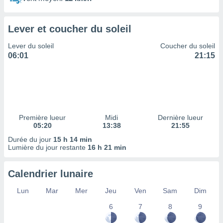
ires
ons le
ent des
Lever et coucher du soleil
es
 :
Lever du soleil
Coucher du soleil
et/ou
06:01
21:15
 à des
ions sur
eil,
des
limitées
Première lueur
Midi
Dernière lueur
nner la
05:20
13:38
21:55
, créer
ils pour
Durée du jour
15 h 14 min
ité
Lumière du jour restante
16 h 21 min
lisée,
des
Calendrier lunaire
our
nner des
Lun
Mar
Mer
Jeu
Ven
Sam
Dim
és
lisées,
6
7
8
9
s profils
enus