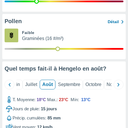
nées
lles sur
d'un
égitime,
Pollen
Détail
vous
vous
Faible
 Pour ce
Graminées (16 #/m³)
ous
etirer
ement
 opposer
Quel temps fait-il à Hengelo en
août
?
ement
nées à
ment en
Mai
Juin
Juillet
Août
Septembre
Octobre
Novembre
 sur «
res
» ou
e
T. Moyenne:
18°C
Max.:
23°C
Mín:
13°C
que de
kies
Jours de pluie:
15
jours
ite web.
Précip. cumulées:
85 mm
t nos
Vent moyen:
12 km/h