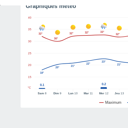
Graphiques météo
40
35
33°
32°
32°
32°
32°
30°
30
25
23°
22°
21°
20
21°
20°
18°
15
0.2
0.1
°C
Sam
8
Dim
9
Lun
10
Mar
11
Mer
12
Jeu
13
Maximum