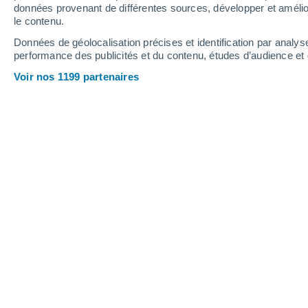
0.1 mm
données provenant de différentes sources, développer et amélior
le contenu.
30°
/
20°
32°
/
21°
32°
/
18°
Données de géolocalisation précises et identification par analys
performance des publicités et du contenu, études d’audience e
11
-
32
km/h
11
-
31
km/h
10
10
-
31
km/h
Voir nos 1199 partenaires
Météo Lodè aujourd´hui
, 8 août
Ensoleillé
26°
09:00
T. ressentie
26°
Ensoleillé
27°
10:00
T. ressentie
27°
Ensoleillé
29°
11:00
T. ressentie
28°
Ensoleillé
31°
12:00
T. ressentie
30°