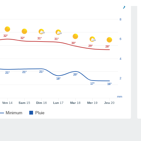
8
32°
32°
31°
6
31°
30°
29°
28°
4
21°
21°
21°
20°
2
18°
17°
16°
mm
Ven
14
Sam
15
Dim
16
Lun
17
Mar
18
Mer
19
Jeu
20
Minimum
Pluie