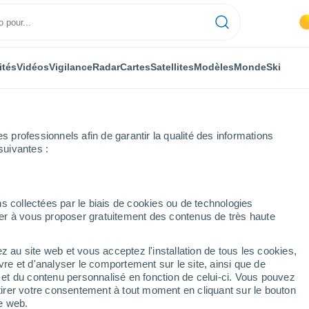
ités
Vidéos
Vigilance
Radar
Cartes
Satellites
Modèles
Monde
Ski
professionnels afin de garantir la qualité des informations
suivantes :
s collectées par le biais de cookies ou de technologies
nuer à vous proposer gratuitement des contenus de très haute
z au site web et vous acceptez l'installation de tous les cookies,
...
vre et d'analyser le comportement sur le site, ainsi que de
é et du contenu personnalisé en fonction de celui-ci. Vous pouvez
Heure par heure
tirer votre consentement à tout moment en cliquant sur le bouton
Intervalles nuageux dans les
te web.
prochaines heures