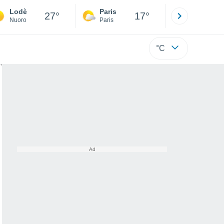
Lodè
Paris
Montpelli
27°
17°
Nuoro
Paris
Hérault
°C