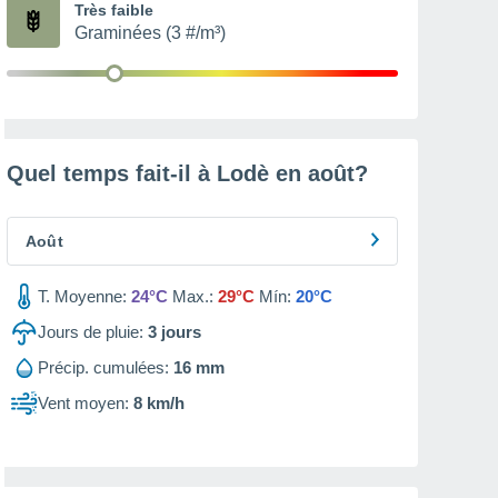
Très faible
Graminées (3 #/m³)
Quel temps fait-il à Lodè en
août
?
Août
T. Moyenne:
24°C
Max.:
29°C
Mín:
20°C
Jours de pluie:
3
jours
Précip. cumulées:
16 mm
Vent moyen:
8 km/h