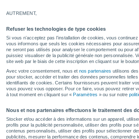
26°
AUTREMENT,
Ouest
Refuser les technologies de type cookies
Sensation de 26°
7
-
19 km/
Si vous n'acceptez pas l'installation de cookies, vous continu
vous informons que seuls les cookies nécessaires pour assurer la
ne seront pas utilisés pour analyser le comportement ou pour af
puissiez visualiser de la publicité générale non personnalisée. V
Prévisions
site web par le biais de cette inscription en cliquant sur le bouto
Canicule en France : la vigilance orange s'ét
déjà ce samedi à 12h, découvrez les départe
Avec votre consentement, nous et
nos partenaires
utilisons des
concernés
pour stocker, accéder et traiter des données personnelles telles 
Météo 1 - 7 jours
Heure par heure
Actualité
Carte 
identifiants de cookies. Certains fournisseurs peuvent traiter vo
vous pouvez vous opposer. Pour ce faire, vous pouvez retirer
à tout moment en cliquant sur «
Paramètres
» ou sur notre
poli
Demain
Lundi
Aujourd´hui
Nous et nos partenaires effectuons le traitement des d
9 Août
10 Août
8 Août
Stocker et/ou accéder à des informations sur un appareil, utilise
profils pour la publicité personnalisée, utiliser des profils pour 
contenus personnalisés, utiliser des profils pour sélectionner
publicités, mesurer la performance des contenus, comprendre le
30%