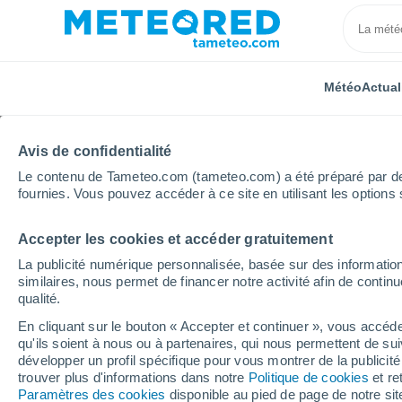
Météo
Actual
Avis de confidentialité
Le contenu de Tameteo.com (tameteo.com) a été préparé par des 
fournies. Vous pouvez accéder à ce site en utilisant les options 
Accepter les cookies et accéder gratuitement
Accueil
Italie
Province de Nuoro
Lodè
La publicité numérique personnalisée, basée sur des information
similaires, nous permet de financer notre activité afin de conti
Météo Lodè
qualité.
En cliquant sur le bouton « Accepter et continuer », vous accéde
09:00
Samedi
qu'ils soient à nous ou à partenaires, qui nous permettent de sui
développer un profil spécifique pour vous montrer de la publicit
trouver plus d'informations dans notre
Politique de cookies
et re
Ensoleillé
Paramètres des cookies
disponible au pied de page de notre si