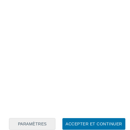
Calendrier lunaire
Lun
Mar
Mer
Jeu
Ven
Sam
Dim
8
9
10
11
12
13
14
15
16
17
18
19
20
21
PARAMÈTRES
ACCEPTER ET CONTINUER