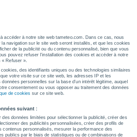
Vigilance orange
Alerte canicule de niveau élevé à
Lodè aujourd’hui
h
ez à accéder à notre site web tameteo.com. Dans ce cas, nous
 navigation sur le site web seront installés, et que les cookies
ficher de la publicité ou du contenu personnalisé, bien que vous
ous pouvez refuser l'installation des cookies et accéder à notre
n « Refuser ».
end
ments
 cookies, des identifiants uniques ou des technologies similaires
que votre visite sur ce site web, les adresses IP et les
des températures
Radar de pluie
Satellites
Modèles
s données personnelles sur la base d'un intérêt légitime, auquel
 votre consentement ou vous opposer au traitement des données
tique de cookies
sur ce site web.
Mardi
Mercredi
Jeudi
Vendredi
onnées suivant :
11 Août
12 Août
13 Août
14 Août
r des données limitées pour sélectionner la publicité, créer des
sélectionner des publicités personnalisées, créer des profils de
 des contenus personnalisés, mesurer la performance des
s publics par le biais de statistiques ou de combinaisons de
60%