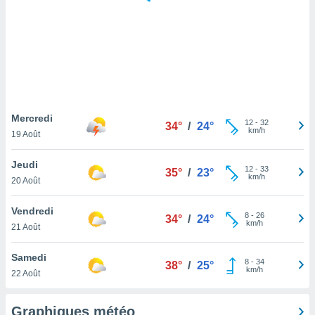
logies
e
s
tez pas
ation de
, vous
z à
à notre
Mercredi
12
-
32
34°
/
24°
km/h
19 Août
.com.
 cas,
Jeudi
12
-
33
us
35°
/
23°
km/h
20 Août
ns que
s
Vendredi
8
-
26
34°
/
24°
ires
km/h
21 Août
urer la
on sur le
Samedi
8
-
34
 seront
38°
/
25°
km/h
22 Août
, et que
ies ne
as
Graphiques météo