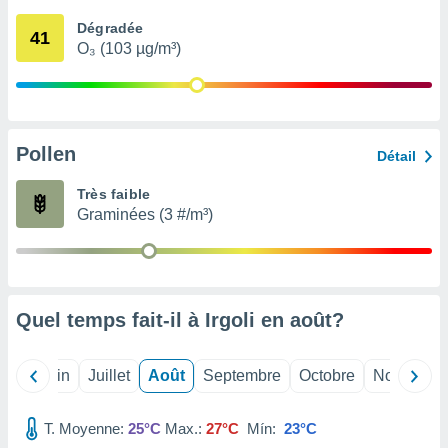
nées
Dégradée
lles sur
41
O₃ (103 µg/m³)
d'un
égitime,
vous
vous
 Pour ce
ous
Pollen
Détail
etirer
Très faible
ement
Graminées (3 #/m³)
 opposer
ement
nées à
ment en
 sur «
res
» ou
Quel temps fait-il à Irgoli en
août
?
e
que de
kies
Mai
Juin
Juillet
Août
Septembre
Octobre
Novembre
ite web.
T. Moyenne:
25°C
Max.:
27°C
Mín:
23°C
t nos