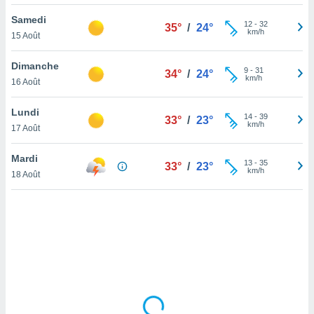
lisé en
Samedi
 de
12
-
32
35°
/
24°
km/h
15 Août
. Vous
rouver
Dimanche
9
-
31
34°
/
24°
ations
km/h
16 Août
re
que de
Lundi
kies
14
-
39
33°
/
23°
km/h
17 Août
r votre
ement à
ment en
Mardi
13
-
35
33°
/
23°
sur le
km/h
18 Août
res des
kies
le au
page de
te web.
MENT,
 les