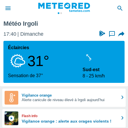
Météo Irgoli
e
ntialité
17:40
Dimanche
...
enu de
o.com
Éclaircies
o.com) a
31°
aré par
onnels
Sud-est
arantir
Sensation de 37°
8
25 km/h
té des
ions
. Vous
accéder
Vigilance orange
e en
Alerte canicule de niveau élevé à Irgoli aujourd’hui
 les
s :
Flash info
Vigilance orange : alerte aux orages violents !
r les