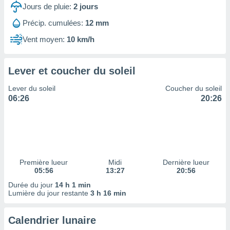
ires
Jours de pluie:
2
jours
ons le
ent des
Précip. cumulées:
12 mm
es
Vent moyen:
10 km/h
 :
et/ou
 à des
Lever et coucher du soleil
ions sur
eil,
Lever du soleil
Coucher du soleil
des
06:26
20:26
limitées
nner la
, créer
ils pour
ité
lisée,
Première lueur
Midi
Dernière lueur
05:56
13:27
20:56
des
our
Durée du jour
14 h 1 min
nner des
Lumière du jour restante
3 h 16 min
és
lisées,
Calendrier lunaire
s profils
enus