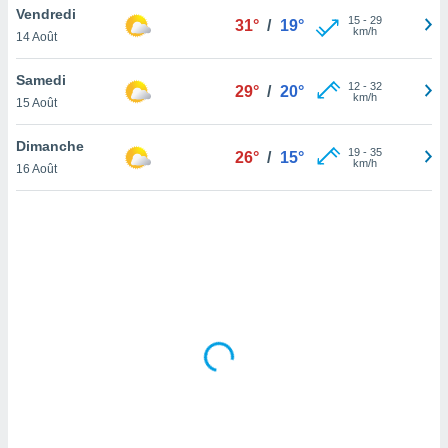
Vendredi
lisé en
15
-
29
31°
/
19°
km/h
 de
14 Août
. Vous
rouver
Samedi
12
-
32
29°
/
20°
km/h
15 Août
ations
re
Dimanche
que de
19
-
35
26°
/
15°
km/h
kies
16 Août
r votre
ement à
ment en
sur le
res des
kies
le au
page de
te web.
MENT,
 les