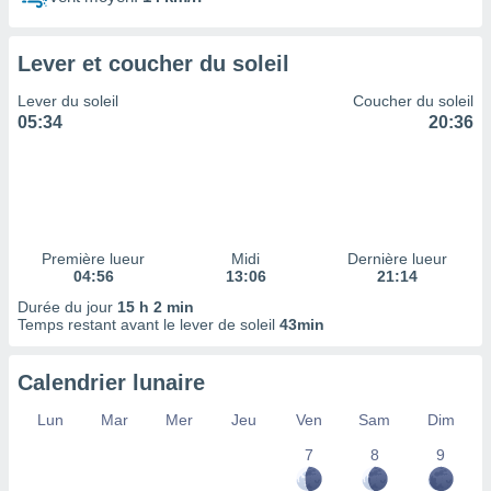
ires
ons le
ent des
Lever et coucher du soleil
es
 :
Lever du soleil
Coucher du soleil
et/ou
05:34
20:36
 à des
ions sur
eil,
des
limitées
Première lueur
Midi
Dernière lueur
nner la
04:56
13:06
21:14
, créer
ils pour
Durée du jour
15 h 2 min
ité
Temps restant avant le lever de soleil
43min
lisée,
des
Calendrier lunaire
our
nner des
Lun
Mar
Mer
Jeu
Ven
Sam
Dim
és
lisées,
7
8
9
s profils
enus