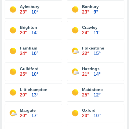
Aylesbury
Banbury
23°
10°
23°
9°
Brighton
Crawley
20°
14°
24°
11°
Farnham
Folkestone
24°
10°
22°
15°
Guildford
Hastings
25°
10°
21°
14°
Littlehampton
Maidstone
20°
13°
25°
12°
Margate
Oxford
20°
17°
23°
10°