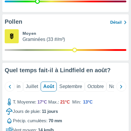
nées
lles sur
d'un
égitime,
Pollen
Détail
vous
vous
Moyen
 Pour ce
Graminées (33 #/m³)
ous
etirer
ement
 opposer
Quel temps fait-il à Lindfield en
août
?
ement
nées à
ment en
Mai
Juin
Juillet
Août
Septembre
Octobre
Novembre
 sur «
res
» ou
e
T. Moyenne:
17°C
Max.:
21°C
Mín:
13°C
que de
kies
Jours de pluie:
11
jours
ite web.
Précip. cumulées:
70 mm
t nos
Vent moyen:
14 km/h