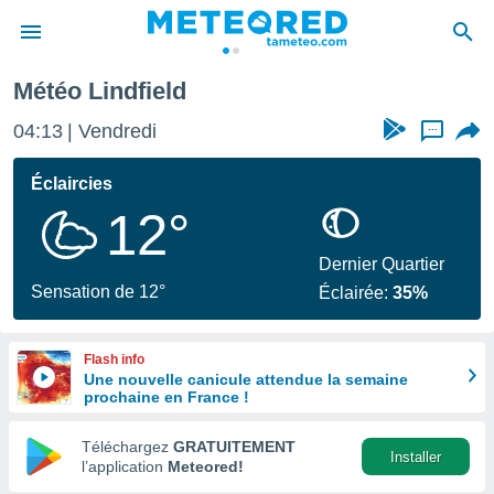
Météo Lindfield
e
ntialité
04:13
Vendredi
...
enu de
o.com
Éclaircies
o.com) a
12°
aré par
onnels
Dernier Quartier
arantir
Sensation de 12°
Éclairée:
35%
té des
ions
. Vous
Flash info
accéder
Une nouvelle canicule attendue la semaine
e en
prochaine en France !
 les
Téléchargez
GRATUITEMENT
s :
Installer
l’application
Meteored!
r les