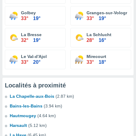
Golbey
Granges-sur-Vologne
33°
19°
33°
19°
La Bresse
La Schlucht
32°
19°
28°
16°
Le Val-d'Ajol
Mirecourt
33°
20°
33°
18°
Localités à proximité
La Chapelle-aux-Bois
(2.87 km)
Bains-les-Bains
(3.94 km)
Hautmougey
(4.64 km)
Harsault
(5.12 km)
La Haye
(6.45 km)