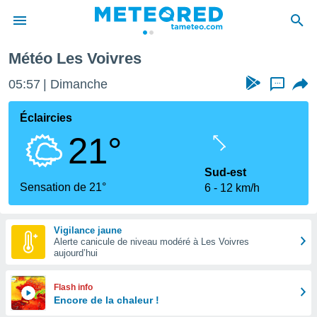
Météo Les Voivres
e
ntialité
05:57
Dimanche
...
enu de
o.com
Éclaircies
o.com) a
21°
aré par
onnels
Sud-est
arantir
Sensation de 21°
6
12 km/h
té des
ions
. Vous
Vigilance jaune
accéder
Alerte canicule de niveau modéré à Les Voivres
e en
aujourd’hui
 les
s :
Flash info
Encore de la chaleur !
r les