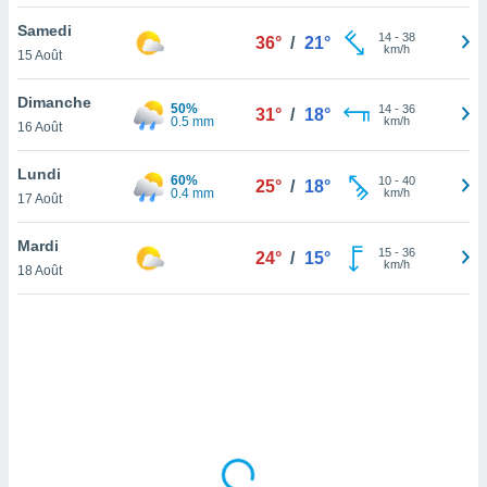
lisé en
Samedi
 de
14
-
38
36°
/
21°
km/h
15 Août
. Vous
rouver
Dimanche
50%
14
-
36
31°
/
18°
ations
0.5 mm
km/h
16 Août
re
que de
Lundi
60%
kies
10
-
40
25°
/
18°
0.4 mm
km/h
17 Août
r votre
ement à
ment en
Mardi
15
-
36
24°
/
15°
sur le
km/h
18 Août
res des
kies
le au
page de
te web.
MENT,
 les