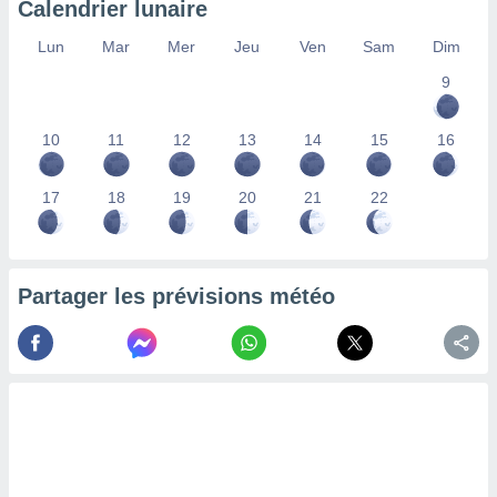
Calendrier lunaire
lisés,
des
Lun
Mar
Mer
Jeu
Ven
Sam
Dim
our
9
nner des
s
lisés,
10
11
12
13
14
15
16
la
ance des
s,
17
18
19
20
21
22
la
ance des
s,
dre les
Partager les prévisions météo
par le
ques ou
inaisons
ées
nt de
tes
,
er et
r les