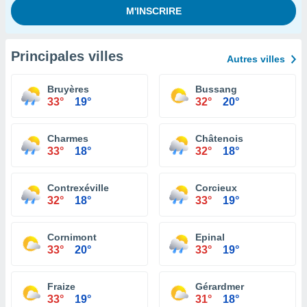
Principales villes
Autres villes
Bruyères
Bussang
33°
19°
32°
20°
Charmes
Châtenois
33°
18°
32°
18°
Contrexéville
Corcieux
32°
18°
33°
19°
Cornimont
Epinal
33°
20°
33°
19°
Fraize
Gérardmer
33°
19°
31°
18°