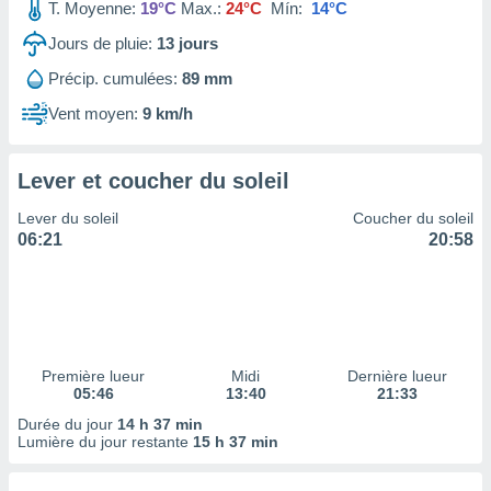
ires
T. Moyenne:
19°C
Max.:
24°C
Mín:
14°C
ons le
Jours de pluie:
13
jours
ent des
es
Précip. cumulées:
89 mm
 :
Vent moyen:
9 km/h
et/ou
 à des
ions sur
eil,
Lever et coucher du soleil
des
Lever du soleil
Coucher du soleil
limitées
06:21
20:58
nner la
, créer
ils pour
ité
lisée,
des
Première lueur
Midi
Dernière lueur
our
05:46
13:40
21:33
nner des
Durée du jour
14 h 37 min
és
Lumière du jour restante
15 h 37 min
lisées,
s profils
enus