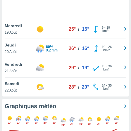
logies
e
s
Mercredi
tez pas
8
-
19
25°
/
15°
km/h
ation de
19 Août
, vous
z à
Jeudi
60%
10
-
26
26°
/
16°
à notre
0.2 mm
km/h
20 Août
.com.
Vendredi
 cas,
13
-
36
29°
/
19°
km/h
us
21 Août
ns que
s
Samedi
14
-
35
28°
/
20°
km/h
22 Août
ires
urer la
on sur le
Graphiques météo
 seront
, et que
ies ne
27°
27°
27°
26°
29°
26°
26°
26°
25°
25°
25°
25°
24°
as