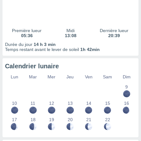
ires
ons le
ent des
es
 :
Première lueur
Midi
Dernière lueur
et/ou
05:36
13:08
20:39
 à des
Durée du jour
14 h 3 min
ions sur
Temps restant avant le lever de soleil
1h 42min
eil,
des
limitées
Calendrier lunaire
nner la
Lun
Mar
Mer
Jeu
Ven
Sam
Dim
, créer
ils pour
9
ité
lisée,
10
11
12
13
14
15
16
des
our
nner des
17
18
19
20
21
22
és
lisées,
s profils
enus