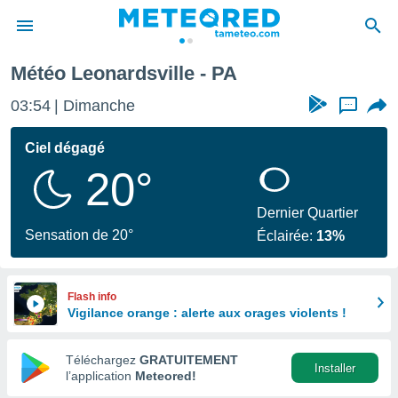
Météo Leonardsville - PA
e
ntialité
03:54
Dimanche
...
enu de
o.com
Ciel dégagé
o.com) a
20°
aré par
onnels
Dernier Quartier
arantir
Sensation de 20°
Éclairée:
13%
té des
ions
. Vous
accéder
Flash info
e en
Vigilance orange : alerte aux orages violents !
 les
Téléchargez
GRATUITEMENT
s :
Installer
l’application
Meteored!
r les