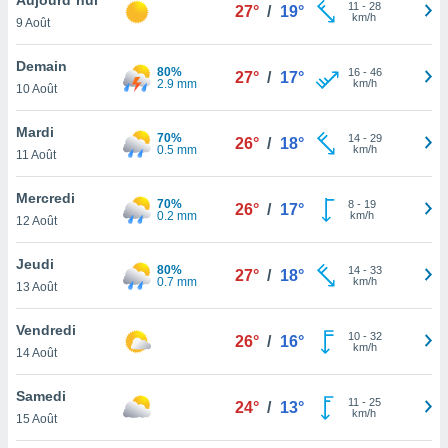
n «
11
-
28
27°
/
19°
km/h
9 Août
 et
r »,
cédez au
Demain
80%
16
-
46
27°
/
17°
 et vous
2.9 mm
km/h
10 Août
z
ation de
Mardi
70%
14
-
29
26°
/
18°
0.5 mm
km/h
11 Août
qu'ils
 nous ou
aires,
Mercredi
70%
8
-
19
26°
/
17°
0.2 mm
km/h
12 Août
nt de
t
Jeudi
80%
14
-
33
er le
27°
/
18°
0.7 mm
km/h
13 Août
ement
te, ainsi
Vendredi
10
-
32
26°
/
16°
km/h
per un
14 Août
écifique
us
Samedi
11
-
25
de la
24°
/
13°
km/h
15 Août
 et du