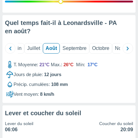
nées
lles sur
d'un
égitime,
Quel temps fait-il à Leonardsville - PA
vous
en
août
?
vous
 Pour ce
ous
Mai
Juin
Juillet
Août
Septembre
Octobre
Novembre
etirer
ement
T. Moyenne:
21°C
Max.:
26°C
Mín:
17°C
 opposer
ement
Jours de pluie:
12
jours
nées à
Précip. cumulées:
108 mm
ment en
 sur «
Vent moyen:
8 km/h
res
» ou
e
que de
Lever et coucher du soleil
kies
ite web.
Lever du soleil
Coucher du soleil
06:06
20:09
t nos