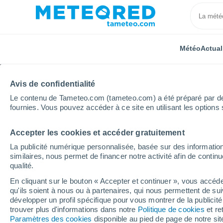
Météo
Actual
Avis de confidentialité
Le contenu de Tameteo.com (tameteo.com) a été préparé par des 
fournies. Vous pouvez accéder à ce site en utilisant les options 
Accepter les cookies et accéder gratuitement
Accueil
Espagne
Andalousie
Province de Sévill
La publicité numérique personnalisée, basée sur des information
similaires, nous permet de financer notre activité afin de conti
Météo Lebrija
qualité.
En cliquant sur le bouton « Accepter et continuer », vous accéde
05:37
Jeudi
qu'ils soient à nous ou à partenaires, qui nous permettent de sui
développer un profil spécifique pour vous montrer de la publicit
trouver plus d'informations dans notre
Politique de cookies
et re
Ciel dégagé
Paramètres des cookies
disponible au pied de page de notre si