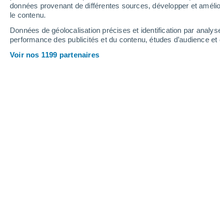
données provenant de différentes sources, développer et amélior
le contenu.
37°
/
21°
37°
/
22°
38°
/
22°
Données de géolocalisation précises et identification par analys
performance des publicités et du contenu, études d’audience e
16
-
36
km/h
16
-
36
km/h
16
18
-
38
km/h
Voir nos 1199 partenaires
Météo Lebrija aujourd´hui
, 6 août
Ciel dégagé
23°
06:00
T. ressentie
24°
Ciel dégagé
23°
07:00
T. ressentie
24°
Ensoleillé
23°
08:00
T. ressentie
24°
Ensoleillé
24°
09:00
T. ressentie
26°