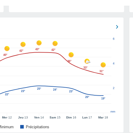
6
43°
42°
42°
40°
36°
4
33°
31°
2
25°
24°
23°
23°
22°
20°
19°
mm
Mer
12
Jeu
13
Ven
14
Sam
15
Dim
16
Lun
17
Mar
18
Minimum
Précipitations