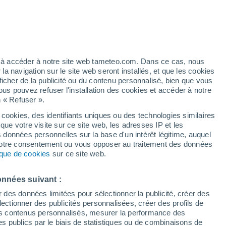
Vigilance jaune
Alerte canicule de niveau modéré à
Lebrija aujourd’hui
artier
6%
ez à accéder à notre site web tameteo.com. Dans ce cas, nous
 navigation sur le site web seront installés, et que les cookies
ficher de la publicité ou du contenu personnalisé, bien que vous
ous pouvez refuser l'installation des cookies et accéder à notre
n « Refuser ».
tobre
 cookies, des identifiants uniques ou des technologies similaires
que votre visite sur ce site web, les adresses IP et les
des températures
Radar de pluie
Satellites
Modèles
s données personnelles sur la base d'un intérêt légitime, auquel
 votre consentement ou vous opposer au traitement des données
tique de cookies
sur ce site web.
imanche
Lundi
Mardi
Mercredi
onnées suivant :
9 Août
10 Août
11 Août
12 Août
r des données limitées pour sélectionner la publicité, créer des
sélectionner des publicités personnalisées, créer des profils de
 des contenus personnalisés, mesurer la performance des
s publics par le biais de statistiques ou de combinaisons de