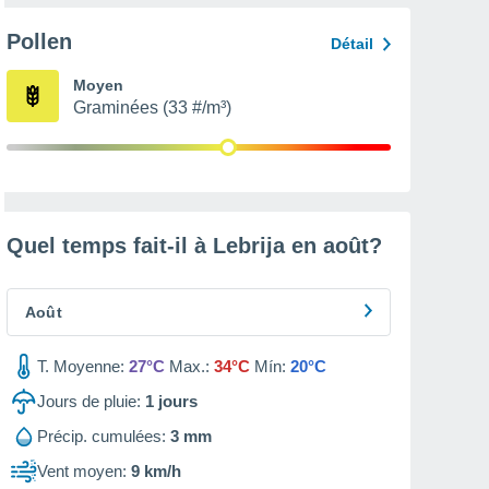
Pollen
Détail
Moyen
Graminées (33 #/m³)
Quel temps fait-il à Lebrija en
août
?
Août
T. Moyenne:
27°C
Max.:
34°C
Mín:
20°C
Jours de pluie:
1
jours
Précip. cumulées:
3 mm
Vent moyen:
9 km/h