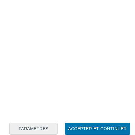
Calendrier lunaire
Lun
Mar
Mer
Jeu
Ven
Sam
Dim
6
7
8
9
10
11
12
13
14
15
16
17
18
19
PARAMÈTRES
ACCEPTER ET CONTINUER