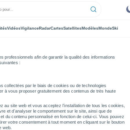
ités
Vidéos
Vigilance
Radar
Cartes
Satellites
Modèles
Monde
Ski
professionnels afin de garantir la qualité des informations
suivantes :
e
Lebrija
s collectées par le biais de cookies ou de technologies
nuer à vous proposer gratuitement des contenus de très haute
z au site web et vous acceptez l'installation de tous les cookies,
...
vre et d'analyser le comportement sur le site, ainsi que de
é et du contenu personnalisé en fonction de celui-ci. Vous pouvez
Heure par heure
tirer votre consentement à tout moment en cliquant sur le bouton
Ciel dégagé dans les prochaines
te web.
heures