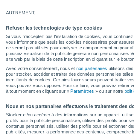
23°
AUTREMENT,
Dernier Qu
Refuser les technologies de type cookies
Éclairée:
4
Sensation de 24°
Si vous n'acceptez pas l'installation de cookies, vous continu
vous informons que seuls les cookies nécessaires pour assurer la
ne seront pas utilisés pour analyser le comportement ou pour af
puissiez visualiser de la publicité générale non personnalisée. V
Flash info
site web par le biais de cette inscription en cliquant sur le bouto
Découvrez la tendance météo entre août et oc
Avec votre consentement, nous et
nos partenaires
utilisons des
pour stocker, accéder et traiter des données personnelles telles 
Météo 1 - 7 jours
Heure par heure
Actualité
Carte 
identifiants de cookies. Certains fournisseurs peuvent traiter vo
vous pouvez vous opposer. Pour ce faire, vous pouvez retirer
à tout moment en cliquant sur «
Paramètres
» ou sur notre
poli
Demain
Samedi
D
Aujourd´hui
Nous et nos partenaires effectuons le traitement des d
7 Août
8 Août
6 Août
Stocker et/ou accéder à des informations sur un appareil, utilise
profils pour la publicité personnalisée, utiliser des profils pour 
contenus personnalisés, utiliser des profils pour sélectionner
publicités, mesurer la performance des contenus, comprendre le