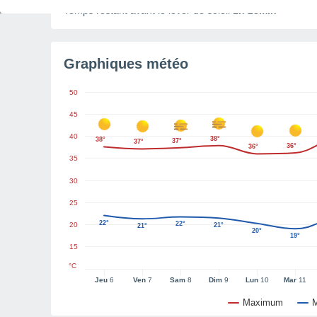
Temps restant avant le lever de soleil
1h 28min
Graphiques météo
50
45
40
38°
38°
37°
37°
36°
36°
35
30
25
22°
22°
20
21°
21°
20°
19°
15
°C
Jeu
6
Ven
7
Sam
8
Dim
9
Lun
10
Mar
11
Maximum