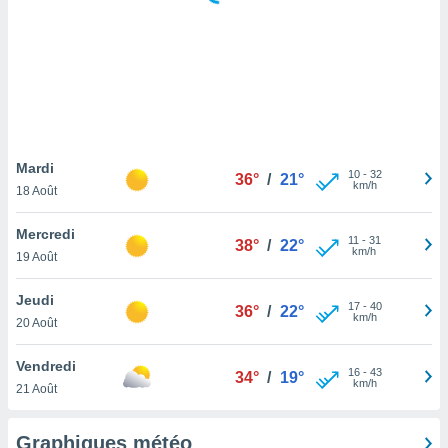
logies
e
s
tez pas
ation de
, vous
z à
à notre
Mardi
10
-
32
36°
/
21°
km/h
18 Août
.com.
 cas,
Mercredi
11
-
31
us
38°
/
22°
km/h
19 Août
ns que
s
Jeudi
17
-
40
36°
/
22°
ires
km/h
20 Août
urer la
on sur le
Vendredi
16
-
43
 seront
34°
/
19°
km/h
21 Août
, et que
ies ne
as
Graphiques météo