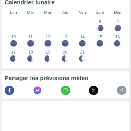
Calendrier lunaire
lisés,
des
Lun
Mar
Mer
Jeu
Ven
Sam
Dim
our
8
9
nner des
s
lisés,
10
11
12
13
14
15
16
la
ance des
s,
17
18
19
20
21
la
ance des
s,
dre les
Partager les prévisions météo
par le
ques ou
inaisons
ées
nt de
tes
,
er et
r les