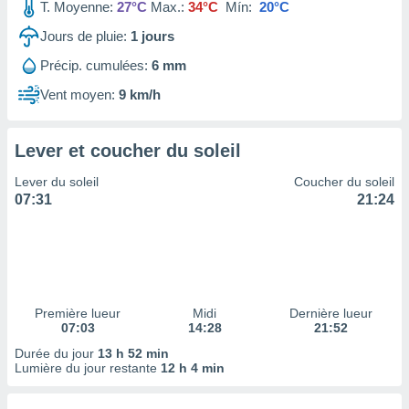
ires
T. Moyenne:
27°C
Max.:
34°C
Mín:
20°C
ons le
Jours de pluie:
1
jours
ent des
es
Précip. cumulées:
6 mm
 :
Vent moyen:
9 km/h
et/ou
 à des
ions sur
eil,
Lever et coucher du soleil
des
Lever du soleil
Coucher du soleil
limitées
07:31
21:24
nner la
, créer
ils pour
ité
lisée,
des
Première lueur
Midi
Dernière lueur
our
07:03
14:28
21:52
nner des
Durée du jour
13 h 52 min
és
Lumière du jour restante
12 h 4 min
lisées,
s profils
enus