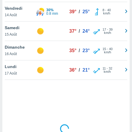
lisé en
Vendredi
 de
30%
8
-
40
39°
/
25°
0.8 mm
km/h
14 Août
. Vous
rouver
Samedi
17
-
39
37°
/
24°
ations
km/h
15 Août
re
que de
Dimanche
kies
15
-
40
35°
/
23°
km/h
16 Août
r votre
ement à
ment en
Lundi
11
-
32
36°
/
21°
sur le
km/h
17 Août
res des
kies
le au
page de
te web.
MENT,
 les