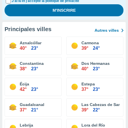
J'ai lu et j'accepte la politique de privacité
Principales villes
Autres villes
Aznalcóllar
Carmona
40°
23°
39°
24°
Constantina
Dos Hermanas
38°
23°
40°
23°
Écija
Estepa
42°
23°
37°
23°
Guadalcanal
Las Cabezas de San Ju
37°
21°
39°
22°
Lebrija
Lora del Río