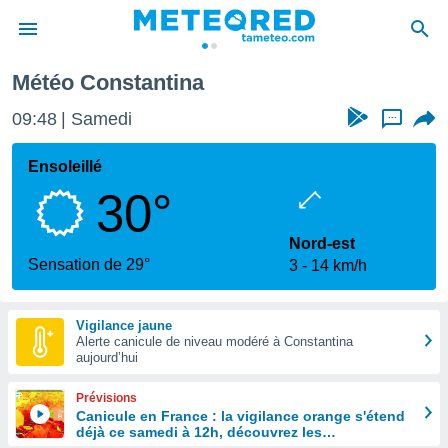
antina
Météo Constantina
e
ntialité
09:48
Samedi
...
enu de
o.com
Ensoleillé
o.com) a
30°
aré par
onnels
Nord-est
arantir
Sensation de 29°
3
14 km/h
té des
ions
. Vous
Vigilance jaune
accéder
Alerte canicule de niveau modéré à Constantina
e en
aujourd’hui
 les
Prévisions
s :
Canicule en France : la vigilance orange s'étend
déjà ce samedi à 12h, découvrez les
r les