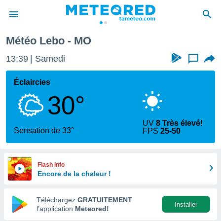
Météo Lebo - MO
e
ntialité
13:39
Samedi
...
enu de
o.com
Éclaircies
o.com) a
30°
aré par
onnels
UV
8 Très élevé!
arantir
Sensation de 33°
FPS
25-50
té des
ions
. Vous
accéder
Flash info
e en
Encore de la chaleur !
 les
Téléchargez
GRATUITEMENT
s :
Installer
l’application
Meteored!
r les