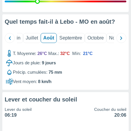
nées
lles sur
d'un
égitime,
Quel temps fait-il à Lebo - MO en
août
?
vous
vous
 Pour ce
Mai
Juin
Juillet
Août
Septembre
Octobre
Novembre
ous
etirer
T. Moyenne:
26°C
Max.:
32°C
Mín:
21°C
ement
Jours de pluie:
9
jours
 opposer
ement
Précip. cumulées:
75 mm
nées à
ment en
Vent moyen:
8 km/h
 sur «
res
» ou
e
Lever et coucher du soleil
que de
kies
Lever du soleil
Coucher du soleil
ite web.
06:19
20:06
t nos