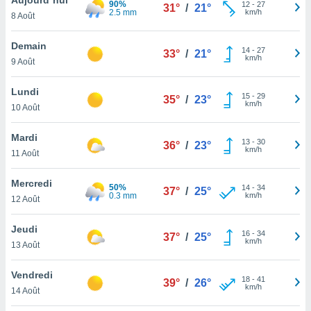
90%
n «
12
-
27
31°
/
21°
2.5 mm
km/h
8 Août
 et
r »,
cédez au
Demain
14
-
27
33°
/
21°
 et vous
km/h
9 Août
z
ation de
Lundi
15
-
29
35°
/
23°
km/h
10 Août
qu'ils
 nous ou
aires,
Mardi
13
-
30
36°
/
23°
km/h
11 Août
nt de
t
Mercredi
50%
14
-
34
er le
37°
/
25°
0.3 mm
km/h
12 Août
ement
te, ainsi
Jeudi
16
-
34
37°
/
25°
km/h
per un
13 Août
écifique
us
Vendredi
18
-
41
de la
39°
/
26°
km/h
14 Août
 et du