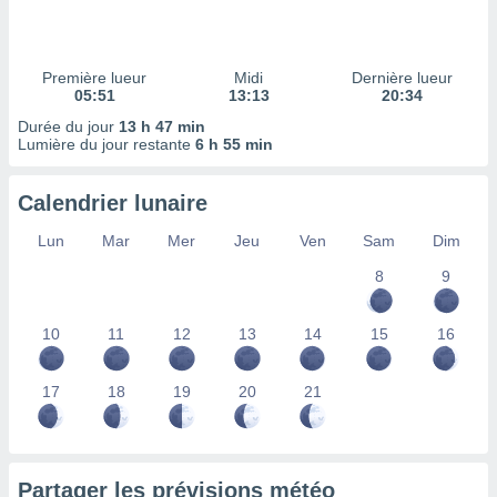
ires
ons le
ent des
es
Première lueur
Midi
Dernière lueur
 :
05:51
13:13
20:34
et/ou
Durée du jour
13 h 47 min
 à des
Lumière du jour restante
6 h 55 min
ions sur
eil,
Calendrier lunaire
des
limitées
Lun
Mar
Mer
Jeu
Ven
Sam
Dim
nner la
8
9
, créer
ils pour
ité
10
11
12
13
14
15
16
lisée,
des
our
17
18
19
20
21
nner des
és
lisées,
s profils
Partager les prévisions météo
enus