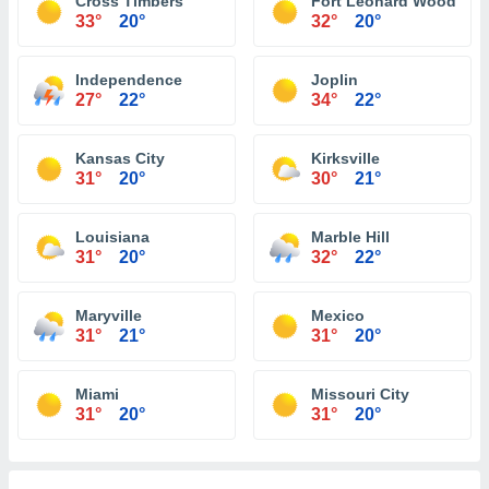
Cross Timbers
Fort Leonard Wood
33°
20°
32°
20°
Independence
Joplin
27°
22°
34°
22°
Kansas City
Kirksville
31°
20°
30°
21°
Louisiana
Marble Hill
31°
20°
32°
22°
Maryville
Mexico
31°
21°
31°
20°
Miami
Missouri City
31°
20°
31°
20°