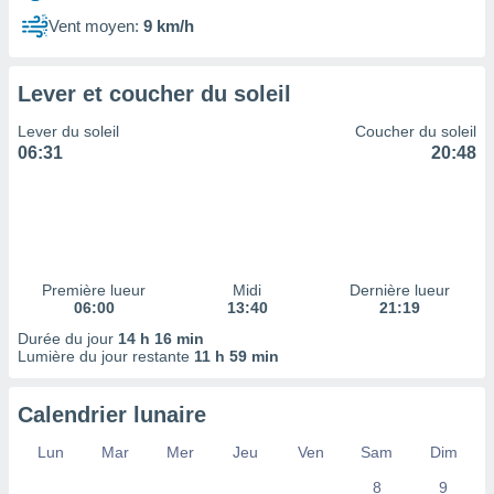
ires
ons le
Vent moyen:
9 km/h
ent des
es
 :
Lever et coucher du soleil
et/ou
Lever du soleil
Coucher du soleil
 à des
06:31
20:48
ions sur
eil,
des
limitées
nner la
, créer
Première lueur
Midi
Dernière lueur
ils pour
06:00
13:40
21:19
ité
Durée du jour
14 h 16 min
lisée,
Lumière du jour restante
11 h 59 min
des
our
nner des
Calendrier lunaire
és
lisées,
Lun
Mar
Mer
Jeu
Ven
Sam
Dim
s profils
8
9
enus