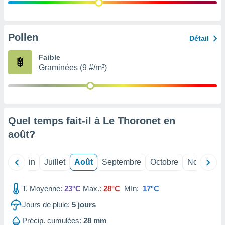
nées
lles sur
d'un
égitime,
Pollen
Détail
vous
vous
Faible
 Pour ce
Graminées (9 #/m³)
ous
etirer
ement
 opposer
Quel temps fait-il à Le Thoronet en
ement
nées à
août
?
ment en
 sur «
res
» ou
Mai
Juin
Juillet
Août
Septembre
Octobre
Novembre
e
que de
kies
T. Moyenne:
23°C
Max.:
28°C
Mín:
17°C
ite web.
Jours de pluie:
5
jours
t nos
Précip. cumulées:
28 mm