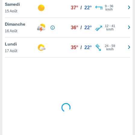
Samedi
lisé en
9
-
36
37°
/
22°
km/h
 de
15 Août
. Vous
rouver
Dimanche
12
-
41
36°
/
22°
km/h
16 Août
ations
re
Lundi
que de
24
-
59
35°
/
22°
km/h
kies
17 Août
r votre
ement à
ment en
sur le
res des
kies
le au
page de
te web.
MENT,
 les