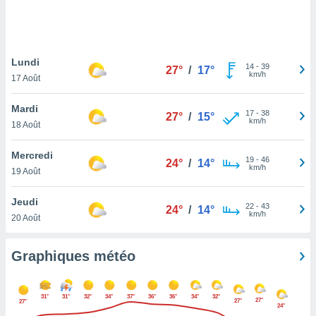
logies
e
s
Lundi
tez pas
14
-
39
27°
/
17°
km/h
ation de
17 Août
, vous
z à
Mardi
17
-
38
27°
/
15°
à notre
km/h
18 Août
.com.
Mercredi
 cas,
19
-
46
24°
/
14°
km/h
us
19 Août
ns que
s
Jeudi
22
-
43
24°
/
14°
km/h
20 Août
ires
urer la
on sur le
Graphiques météo
 seront
, et que
ies ne
31°
31°
32°
34°
37°
36°
36°
34°
32°
27°
27°
27°
as
24°