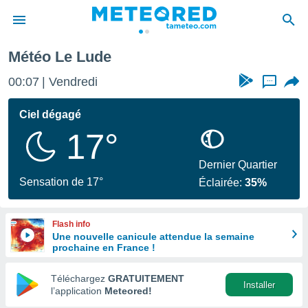
Météo Le Lude
e
ntialité
00:07
Vendredi
...
enu de
o.com
Ciel dégagé
o.com) a
17°
aré par
onnels
Dernier Quartier
arantir
Sensation de 17°
Éclairée:
35%
té des
ions
. Vous
Flash info
accéder
Une nouvelle canicule attendue la semaine
e en
prochaine en France !
 les
Téléchargez
GRATUITEMENT
s :
Installer
l’application
Meteored!
r les