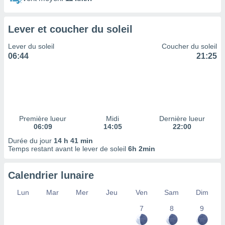
ires
ons le
ent des
Lever et coucher du soleil
es
 :
Lever du soleil
Coucher du soleil
et/ou
06:44
21:25
 à des
ions sur
eil,
des
limitées
Première lueur
Midi
Dernière lueur
nner la
06:09
14:05
22:00
, créer
ils pour
Durée du jour
14 h 41 min
ité
Temps restant avant le lever de soleil
6h 2min
lisée,
des
Calendrier lunaire
our
nner des
Lun
Mar
Mer
Jeu
Ven
Sam
Dim
és
lisées,
7
8
9
s profils
enus