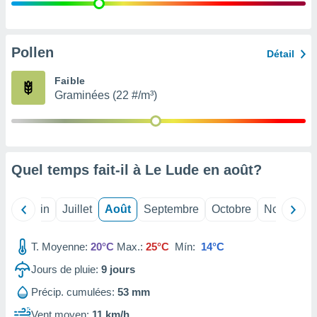
nées
lles sur
d'un
égitime,
Pollen
Détail
vous
vous
Faible
 Pour ce
Graminées (22 #/m³)
ous
etirer
ement
 opposer
Quel temps fait-il à Le Lude en
août
?
ement
nées à
ment en
Mai
Juin
Juillet
Août
Septembre
Octobre
Novembre
 sur «
res
» ou
e
T. Moyenne:
20°C
Max.:
25°C
Mín:
14°C
que de
kies
Jours de pluie:
9
jours
ite web.
Précip. cumulées:
53 mm
t nos
Vent moyen:
11 km/h