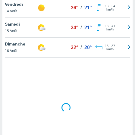
Vendredi
lisé en
13
-
34
36°
/
21°
km/h
 de
14 Août
. Vous
rouver
Samedi
13
-
41
34°
/
21°
km/h
15 Août
ations
re
Dimanche
que de
15
-
37
32°
/
20°
km/h
kies
16 Août
r votre
ement à
ment en
sur le
res des
kies
le au
page de
te web.
MENT,
 les