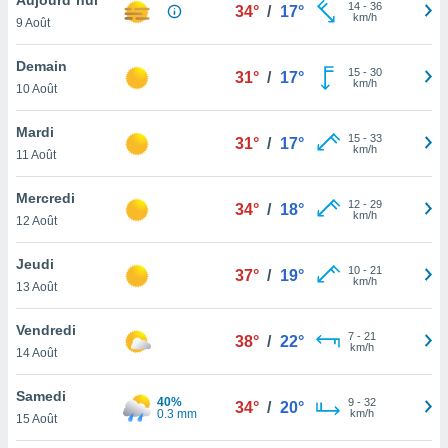
n «
14
-
36
34°
/
17°
km/h
9 Août
 et
r »,
cédez au
Demain
15
-
30
31°
/
17°
 et vous
km/h
10 Août
z
ation de
Mardi
15
-
33
31°
/
17°
km/h
11 Août
qu'ils
 nous ou
aires,
Mercredi
12
-
29
34°
/
18°
km/h
12 Août
nt de
t
Jeudi
10
-
21
er le
37°
/
19°
km/h
13 Août
ement
te, ainsi
Vendredi
7
-
21
38°
/
22°
km/h
per un
14 Août
écifique
us
Samedi
40%
9
-
32
de la
34°
/
20°
0.3 mm
km/h
15 Août
 et du