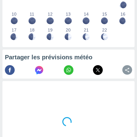
lisés,
des
10
11
12
13
14
15
16
our
nner des
s
17
18
19
20
21
22
lisés,
la
ance des
s,
Partager les prévisions météo
la
ance des
s,
dre les
par le
ques ou
inaisons
ées
nt de
tes
,
er et
r les