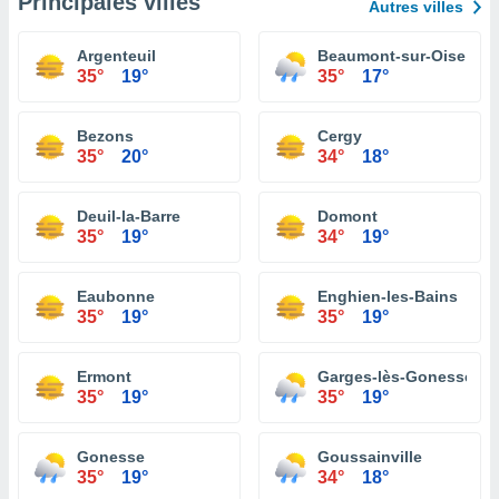
Principales villes
Autres villes
Argenteuil
Beaumont-sur-Oise
35°
19°
35°
17°
Bezons
Cergy
35°
20°
34°
18°
Deuil-la-Barre
Domont
35°
19°
34°
19°
Eaubonne
Enghien-les-Bains
35°
19°
35°
19°
Ermont
Garges-lès-Gonesse
35°
19°
35°
19°
Gonesse
Goussainville
35°
19°
34°
18°