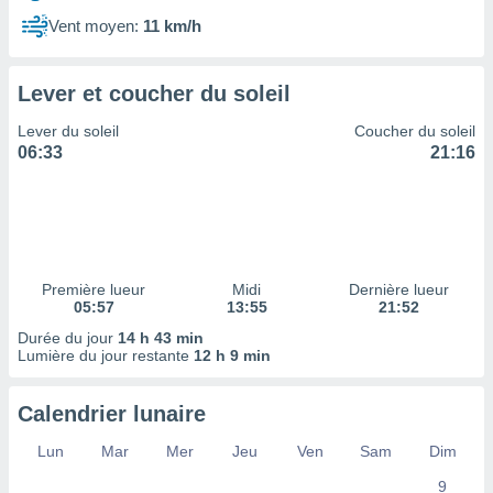
ires
ons le
Vent moyen:
11 km/h
ent des
es
 :
Lever et coucher du soleil
et/ou
Lever du soleil
Coucher du soleil
 à des
06:33
21:16
ions sur
eil,
des
limitées
nner la
, créer
Première lueur
Midi
Dernière lueur
ils pour
05:57
13:55
21:52
ité
Durée du jour
14 h 43 min
lisée,
Lumière du jour restante
12 h 9 min
des
our
nner des
Calendrier lunaire
és
lisées,
Lun
Mar
Mer
Jeu
Ven
Sam
Dim
s profils
9
enus