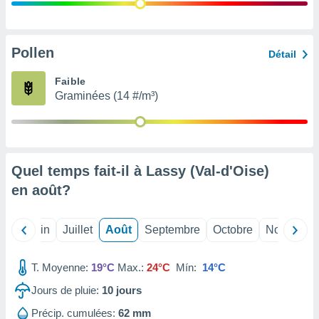
nées
lles sur
d'un
égitime,
Pollen
Détail
vous
vous
Faible
 Pour ce
Graminées (14 #/m³)
ous
etirer
ement
 opposer
Quel temps fait-il à Lassy (Val-d'Oise)
ement
nées à
en
août
?
ment en
 sur «
res
» ou
Mai
Juin
Juillet
Août
Septembre
Octobre
Novembre
e
que de
kies
T. Moyenne:
19°C
Max.:
24°C
Mín:
14°C
ite web.
Jours de pluie:
10
jours
t nos
Précip. cumulées:
62 mm