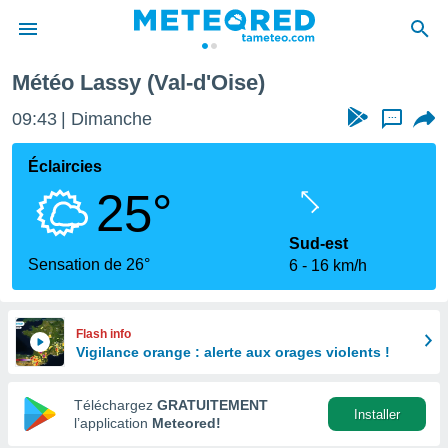
Météo Lassy (Val-d'Oise)
e
ntialité
09:43
Dimanche
...
enu de
o.com
Éclaircies
o.com) a
25°
aré par
onnels
Sud-est
arantir
Sensation de 26°
6
16 km/h
té des
ions
. Vous
accéder
Flash info
e en
Vigilance orange : alerte aux orages violents !
 les
Téléchargez
GRATUITEMENT
s :
Installer
l’application
Meteored!
r les