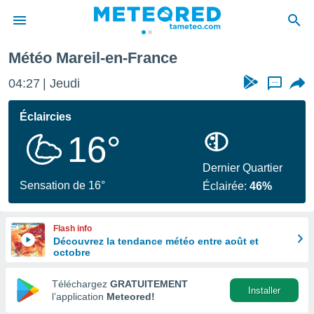
Météo Mareil-en-France
e
ntialité
04:27
Jeudi
...
enu de
o.com
Éclaircies
o.com) a
16°
aré par
onnels
Dernier Quartier
arantir
Sensation de 16°
Éclairée:
46%
té des
ions
. Vous
Flash info
accéder
Découvrez la tendance météo entre août et
e en
octobre
 les
Téléchargez
GRATUITEMENT
s :
Installer
l’application
Meteored!
r les