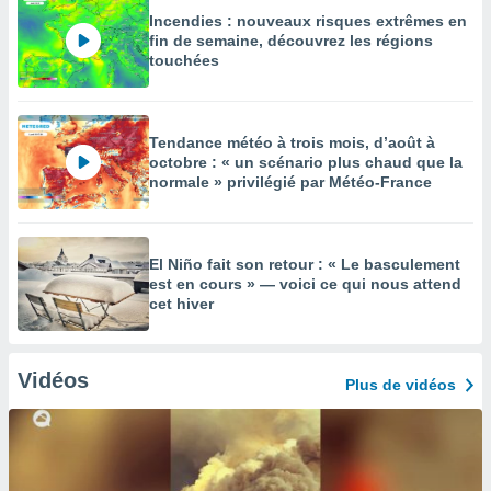
Incendies : nouveaux risques extrêmes en
fin de semaine, découvrez les régions
touchées
Tendance météo à trois mois, d’août à
octobre : « un scénario plus chaud que la
normale » privilégié par Météo-France
El Niño fait son retour : « Le basculement
est en cours » — voici ce qui nous attend
cet hiver
Vidéos
Plus de vidéos