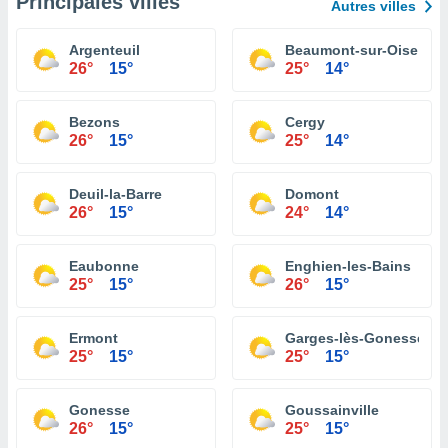
Principales villes
Autres villes
Argenteuil
Beaumont-sur-Oise
26°
15°
25°
14°
Bezons
Cergy
26°
15°
25°
14°
Deuil-la-Barre
Domont
26°
15°
24°
14°
Eaubonne
Enghien-les-Bains
25°
15°
26°
15°
Ermont
Garges-lès-Gonesse
25°
15°
25°
15°
Gonesse
Goussainville
26°
15°
25°
15°