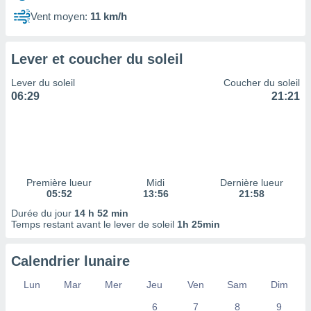
ires
ons le
Vent moyen:
11 km/h
ent des
es
 :
Lever et coucher du soleil
et/ou
Lever du soleil
Coucher du soleil
 à des
06:29
21:21
ions sur
eil,
des
limitées
nner la
, créer
Première lueur
Midi
Dernière lueur
ils pour
05:52
13:56
21:58
ité
Durée du jour
14 h 52 min
lisée,
Temps restant avant le lever de soleil
1h 25min
des
our
nner des
Calendrier lunaire
és
lisées,
Lun
Mar
Mer
Jeu
Ven
Sam
Dim
s profils
6
7
8
9
enus