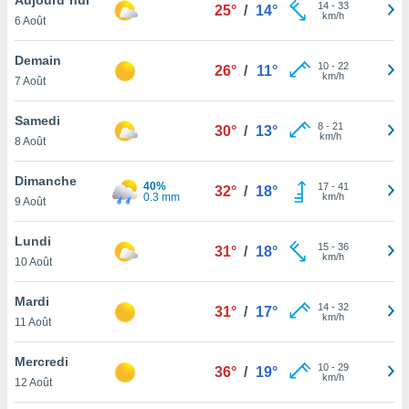
n «
14
-
33
25°
/
14°
km/h
6 Août
 et
r »,
cédez au
Demain
10
-
22
26°
/
11°
 et vous
km/h
7 Août
z
ation de
Samedi
8
-
21
30°
/
13°
km/h
8 Août
qu'ils
 nous ou
aires,
Dimanche
40%
17
-
41
32°
/
18°
0.3 mm
km/h
9 Août
nt de
t
Lundi
15
-
36
er le
31°
/
18°
km/h
10 Août
ement
te, ainsi
Mardi
14
-
32
31°
/
17°
km/h
per un
11 Août
écifique
us
Mercredi
10
-
29
de la
36°
/
19°
km/h
12 Août
 et du