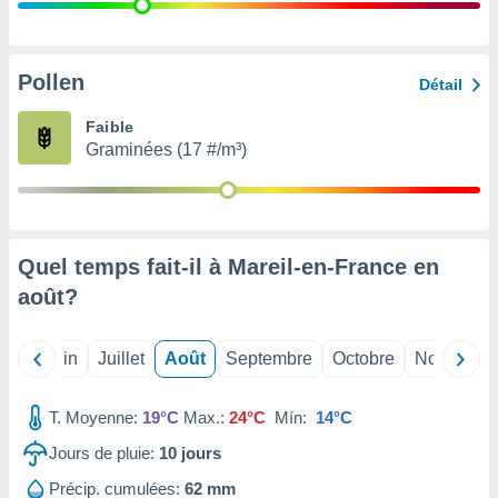
nées
lles sur
d'un
égitime,
Pollen
Détail
vous
vous
Faible
 Pour ce
Graminées (17 #/m³)
ous
etirer
ement
 opposer
Quel temps fait-il à Mareil-en-France en
ement
nées à
août
?
ment en
 sur «
res
» ou
Mai
Juin
Juillet
Août
Septembre
Octobre
Novembre
e
que de
kies
T. Moyenne:
19°C
Max.:
24°C
Mín:
14°C
ite web.
Jours de pluie:
10
jours
t nos
Précip. cumulées:
62 mm