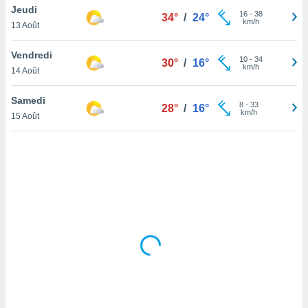
Jeudi
lisé en
16
-
38
34°
/
24°
km/h
 de
13 Août
. Vous
rouver
Vendredi
10
-
34
30°
/
16°
km/h
14 Août
ations
re
Samedi
que de
8
-
33
28°
/
16°
km/h
kies
15 Août
r votre
ement à
ment en
sur le
res des
kies
le au
page de
te web.
MENT,
 les