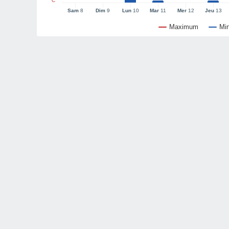
°C
Sam
8
Dim
9
Lun
10
Mar
11
Mer
12
Jeu
13
Maximum
Mi