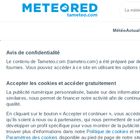
Météo
Actual
Avis de confidentialité
Le contenu de Tameteo.com (tameteo.com) a été préparé par des 
fournies. Vous pouvez accéder à ce site en utilisant les options 
Accepter les cookies et accéder gratuitement
Accueil
Argentine
Province de Neuquén
Las La
La publicité numérique personnalisée, basée sur des information
similaires, nous permet de financer notre activité afin de conti
Météo Las Lajas (Neuq
qualité.
En cliquant sur le bouton « Accepter et continuer », vous accéde
00:45
Samedi
qu'ils soient à nous ou à partenaires, qui nous permettent de sui
développer un profil spécifique pour vous montrer de la publicit
trouver plus d'informations dans notre
Politique de cookies
et re
Ciel variable
Paramètres des cookies
disponible au pied de page de notre si