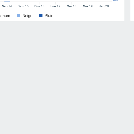
mm
Ven
14
Sam
15
Dim
16
Lun
17
Mar
18
Mer
19
Jeu
20
nimum
Neige
Pluie