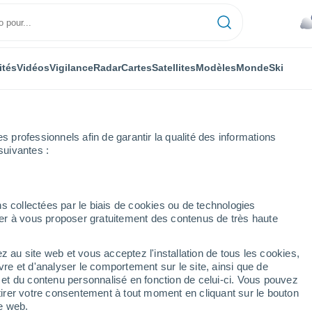
ités
Vidéos
Vigilance
Radar
Cartes
Satellites
Modèles
Monde
Ski
professionnels afin de garantir la qualité des informations
suivantes :
jas
s collectées par le biais de cookies ou de technologies
nuer à vous proposer gratuitement des contenus de très haute
uén)
z au site web et vous acceptez l'installation de tous les cookies,
...
vre et d'analyser le comportement sur le site, ainsi que de
é et du contenu personnalisé en fonction de celui-ci. Vous pouvez
Heure par heure
tirer votre consentement à tout moment en cliquant sur le bouton
Ciel nuageux dans les
te web.
prochaines heures