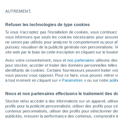
1°
AUTREMENT,
Nord-oues
Refuser les technologies de type cookies
Sensation de -4°
26
-
46 km
Si vous n'acceptez pas l'installation de cookies, vous continu
vous informons que seuls les cookies nécessaires pour assurer la
ne seront pas utilisés pour analyser le comportement ou pour af
puissiez visualiser de la publicité générale non personnalisée. V
Actualité
site web par le biais de cette inscription en cliquant sur le bouto
Le réchauffement climatique modifie le goût 
nos aliments
Avec votre consentement, nous et
nos partenaires
utilisons des
pour stocker, accéder et traiter des données personnelles telles 
Météo 1 - 7 jours
Heure par heure
Actualité
Carte
identifiants de cookies. Certains fournisseurs peuvent traiter vo
vous pouvez vous opposer. Pour ce faire, vous pouvez retirer
à tout moment en cliquant sur «
Paramètres
» ou sur notre
poli
Demain
Lundi
Aujourd´hui
Nous et nos partenaires effectuons le traitement des d
9 Août
10 Août
8 Août
Stocker et/ou accéder à des informations sur un appareil, utilise
profils pour la publicité personnalisée, utiliser des profils pour 
contenus personnalisés, utiliser des profils pour sélectionner
publicités, mesurer la performance des contenus, comprendre le
80%