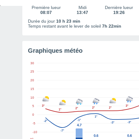
Première lueur
Midi
Dernière lueur
08:07
13:47
19:26
Durée du jour
10 h 23 min
Temps restant avant le lever de soleil
7h 22min
Graphiques météo
30
25
20
15
10
5
3°
3°
2°
2°
2°
1°
0
1°
-1°
-2°
-3°
-3°
-5
4.7
-7°
-10
0.6
0.6