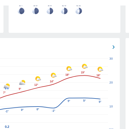
17
18
19
20
21
30
19°
18°
18°
14°
20
12°
9°
7°
5°
5°
5°
10
0°
0°
-1°
-1°
0.2