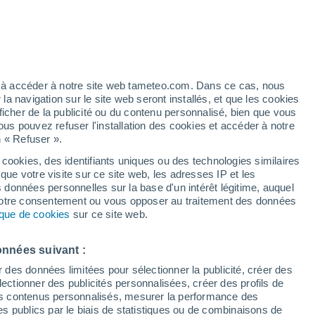
Vigilance jaune
Alerte vent de niveau modéré à Las
Lajas aujourd’hui
t
/h
ez à accéder à notre site web tameteo.com. Dans ce cas, nous
 navigation sur le site web seront installés, et que les cookies
ficher de la publicité ou du contenu personnalisé, bien que vous
ous pouvez refuser l'installation des cookies et accéder à notre
n « Refuser ».
de
 cookies, des identifiants uniques ou des technologies similaires
que votre visite sur ce site web, les adresses IP et les
 de couverture nuageuse
Radar de pluie
Satellites
Modèles
s données personnelles sur la base d'un intérêt légitime, auquel
 votre consentement ou vous opposer au traitement des données
tique de cookies
sur ce site web.
Mardi
Mercredi
Jeudi
Vendredi
onnées suivant :
11 Août
12 Août
13 Août
14 Août
r des données limitées pour sélectionner la publicité, créer des
sélectionner des publicités personnalisées, créer des profils de
 des contenus personnalisés, mesurer la performance des
s publics par le biais de statistiques ou de combinaisons de
80%
50%
60%