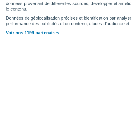
4.7 mm
données provenant de différentes sources, développer et amélior
le contenu.
1°
/
-7°
2°
/
-1°
3°
/
-2°
Données de géolocalisation précises et identification par analys
performance des publicités et du contenu, études d’audience e
15
-
29
km/h
27
-
51
km/h
15
28
-
51
km/h
Voir nos 1199 partenaires
Météo Las Lajas aujourd´hui
, 8 août
Ciel variable
1°
01:00
T. ressentie
-4°
Ciel variable
0°
02:00
T. ressentie
-5°
Ciel variable
0°
03:00
T. ressentie
-5°
Ciel variable
0°
05:00
T. ressentie
-5°