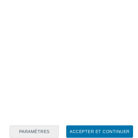
Calendrier lunaire
Lun
Mar
Mer
Jeu
Ven
Sam
Dim
8
9
10
11
12
13
14
15
16
PARAMÈTRES
ACCEPTER ET CONTINUER