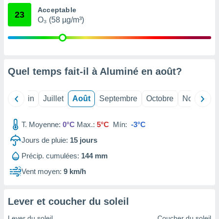
nées
Acceptable
23
lles sur
O₃ (58 µg/m³)
d'un
égitime,
vous
vous
 Pour ce
Quel temps fait-il à Aluminé en
août
?
ous
etirer
Mai
Juin
Juillet
Août
Septembre
Octobre
Novembre
ement
 opposer
ement
T. Moyenne:
0°C
Max.:
5°C
Mín:
-3°C
nées à
ment en
Jours de pluie:
15
jours
 sur «
res
» ou
Précip. cumulées:
144 mm
e
Vent moyen:
9 km/h
que de
kies
ite web.
Lever et coucher du soleil
t nos
Lever du soleil
Coucher du soleil