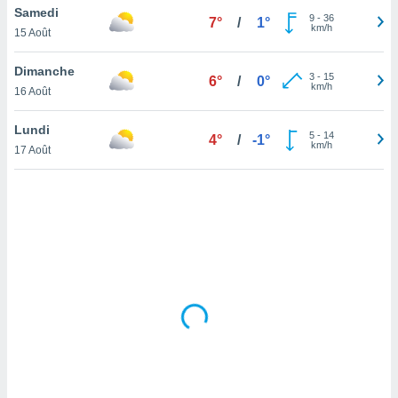
Samedi
lisé en
9
-
36
7°
/
1°
km/h
 de
15 Août
. Vous
rouver
Dimanche
3
-
15
6°
/
0°
km/h
16 Août
ations
re
Lundi
que de
5
-
14
4°
/
-1°
km/h
kies
17 Août
r votre
ement à
ment en
sur le
res des
kies
le au
page de
te web.
MENT,
 les