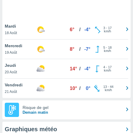
logies
e
s
Mardi
tez pas
3
-
17
6°
/
-4°
km/h
ation de
18 Août
, vous
z à
Mercredi
5
-
18
8°
/
-7°
à notre
km/h
19 Août
.com.
Jeudi
 cas,
4
-
17
14°
/
-4°
km/h
us
20 Août
ns que
s
Vendredi
13
-
44
10°
/
0°
km/h
21 Août
ires
urer la
on sur le
Risque de gel
 seront
Demain matin
, et que
ies ne
as
Graphiques météo