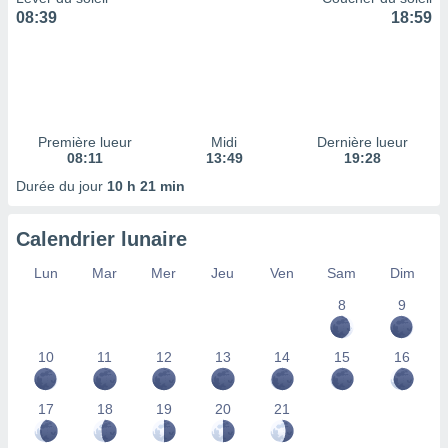
ires
08:39
18:59
ons le
ent des
es
 :
et/ou
 à des
Première lueur
Midi
Dernière lueur
ions sur
08:11
13:49
19:28
eil,
des
Durée du jour
10 h 21 min
limitées
Calendrier lunaire
nner la
, créer
Lun
Mar
Mer
Jeu
Ven
Sam
Dim
ils pour
ité
8
9
lisée,
des
our
10
11
12
13
14
15
16
nner des
és
lisées,
17
18
19
20
21
s profils
enus