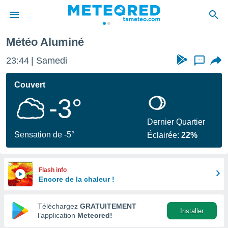
Météo Aluminé
e
ntialité
23:44
Samedi
...
enu de
o.com
Couvert
o.com) a
-3°
aré par
onnels
Dernier Quartier
arantir
Sensation de -5°
Éclairée:
22%
té des
ions
. Vous
accéder
Flash info
e en
Encore de la chaleur !
 les
Téléchargez
GRATUITEMENT
s :
Installer
l’application
Meteored!
r les