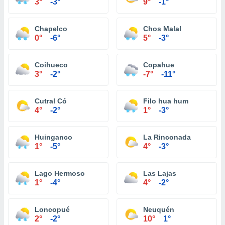
3°
-3°
9°
-1°
Chapelco
Chos Malal
0°
-6°
5°
-3°
Coihueco
Copahue
3°
-2°
-7°
-11°
Cutral Có
Filo hua hum
4°
-2°
1°
-3°
Huinganco
La Rinconada
1°
-5°
4°
-3°
Lago Hermoso
Las Lajas
1°
-4°
4°
-2°
Loncopué
Neuquén
2°
-2°
10°
1°