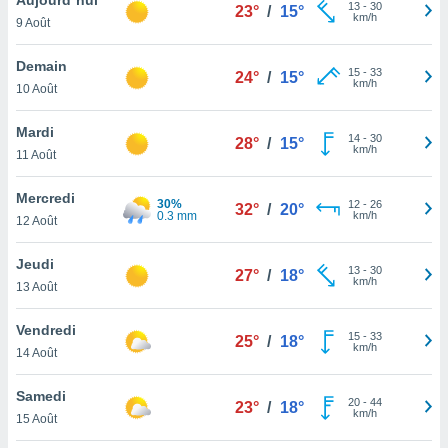
n «
13
-
30
23°
/
15°
km/h
9 Août
 et
r »,
cédez au
Demain
15
-
33
24°
/
15°
 et vous
km/h
10 Août
z
ation de
Mardi
14
-
30
28°
/
15°
km/h
11 Août
qu'ils
 nous ou
aires,
Mercredi
30%
12
-
26
32°
/
20°
0.3 mm
km/h
12 Août
nt de
t
Jeudi
13
-
30
er le
27°
/
18°
km/h
13 Août
ement
te, ainsi
Vendredi
15
-
33
25°
/
18°
km/h
per un
14 Août
écifique
us
Samedi
20
-
44
de la
23°
/
18°
km/h
15 Août
 et du