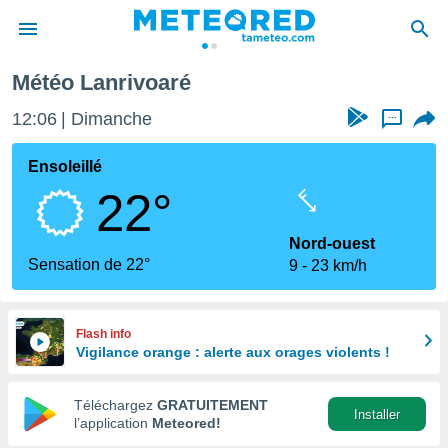
Météo Lanrivoaré
e
ntialité
12:06
Dimanche
...
enu de
o.com
Ensoleillé
o.com) a
22°
aré par
onnels
Nord-ouest
arantir
Sensation de 22°
9
23 km/h
té des
ions
. Vous
accéder
Flash info
e en
Vigilance orange : alerte aux orages violents !
 les
Téléchargez
GRATUITEMENT
s :
Installer
l’application
Meteored!
r les