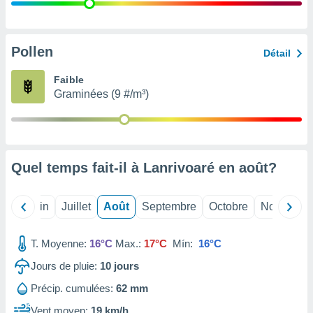
nées
lles sur
d'un
égitime,
Pollen
Détail
vous
vous
Faible
 Pour ce
Graminées (9 #/m³)
ous
etirer
ement
 opposer
Quel temps fait-il à Lanrivoaré en
août
?
ement
nées à
ment en
Mai
Juin
Juillet
Août
Septembre
Octobre
Novembre
 sur «
res
» ou
e
T. Moyenne:
16°C
Max.:
17°C
Mín:
16°C
que de
kies
Jours de pluie:
10
jours
ite web.
Précip. cumulées:
62 mm
t nos
Vent moyen:
19 km/h