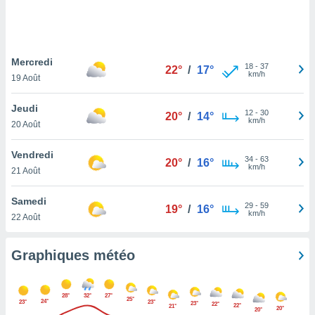
logies
e
s
Mercredi
tez pas
18
-
37
22°
/
17°
km/h
ation de
19 Août
, vous
z à
Jeudi
12
-
30
20°
/
14°
à notre
km/h
20 Août
.com.
Vendredi
 cas,
34
-
63
20°
/
16°
km/h
us
21 Août
ns que
s
Samedi
29
-
59
19°
/
16°
km/h
22 Août
ires
urer la
on sur le
Graphiques météo
 seront
, et que
ies ne
28°
32°
27°
25°
24°
as
23°
23°
23°
22°
22°
21°
20°
20°