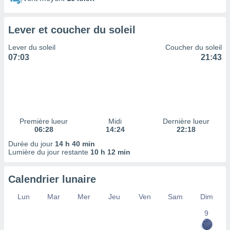
ires
ons le
ent des
Lever et coucher du soleil
es
 :
Lever du soleil
Coucher du soleil
et/ou
07:03
21:43
 à des
ions sur
eil,
des
limitées
Première lueur
Midi
Dernière lueur
nner la
06:28
14:24
22:18
, créer
ils pour
Durée du jour
14 h 40 min
ité
Lumière du jour restante
10 h 12 min
lisée,
des
Calendrier lunaire
our
nner des
Lun
Mar
Mer
Jeu
Ven
Sam
Dim
és
lisées,
9
s profils
enus