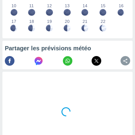
lisés,
10
11
12
13
14
15
16
des
our
17
18
19
20
21
22
nner des
s
lisés,
la
ance des
Partager les prévisions météo
s,
la
ance des
s,
dre les
par le
ques ou
inaisons
ées
nt de
tes
,
er et
r les