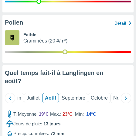
nées
lles sur
d'un
égitime,
Pollen
Détail
vous
vous
Faible
 Pour ce
Graminées (20 #/m³)
ous
etirer
ement
 opposer
Quel temps fait-il à Langlingen en
ement
nées à
août
?
ment en
 sur «
res
» ou
Mai
Juin
Juillet
Août
Septembre
Octobre
Novembre
e
que de
kies
T. Moyenne:
19°C
Max.:
23°C
Mín:
14°C
ite web.
Jours de pluie:
13
jours
t nos
Précip. cumulées:
72 mm