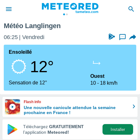
Météo Langlingen
e
ntialité
06:25
Vendredi
...
enu de
o.com
Ensoleillé
o.com) a
12°
aré par
onnels
Ouest
arantir
Sensation de 12°
10
18 km/h
té des
ions
. Vous
Flash info
accéder
Une nouvelle canicule attendue la semaine
e en
prochaine en France !
 les
Téléchargez
GRATUITEMENT
s :
Installer
l’application
Meteored!
r les