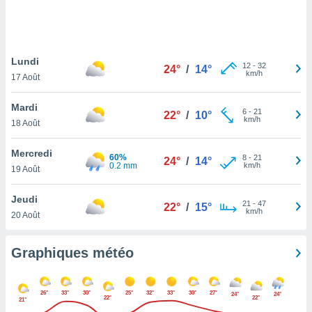
logies
e
s
Lundi
tez pas
12
-
32
24°
/
14°
km/h
ation de
17 Août
, vous
z à
Mardi
6
-
21
22°
/
10°
à notre
km/h
18 Août
.com.
Mercredi
 cas,
60%
8
-
21
24°
/
14°
0.2 mm
km/h
us
19 Août
ns que
s
Jeudi
21
-
47
22°
/
15°
km/h
20 Août
ires
urer la
on sur le
Graphiques météo
 seront
, et que
ies ne
26°
33°
30°
25°
32°
33°
30°
27°
24°
24°
22°
22°
as
21°