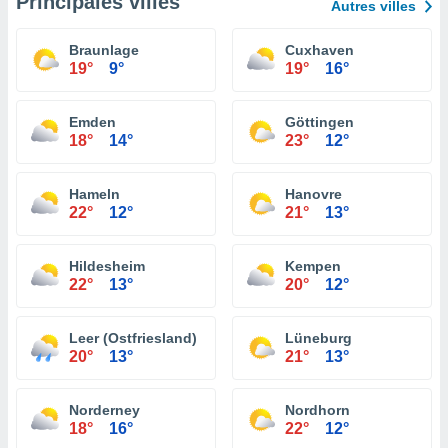
Principales villes
Autres villes
Braunlage
Cuxhaven
19°
9°
19°
16°
Emden
Göttingen
18°
14°
23°
12°
Hameln
Hanovre
22°
12°
21°
13°
Hildesheim
Kempen
22°
13°
20°
12°
Leer (Ostfriesland)
Lüneburg
20°
13°
21°
13°
Norderney
Nordhorn
18°
16°
22°
12°