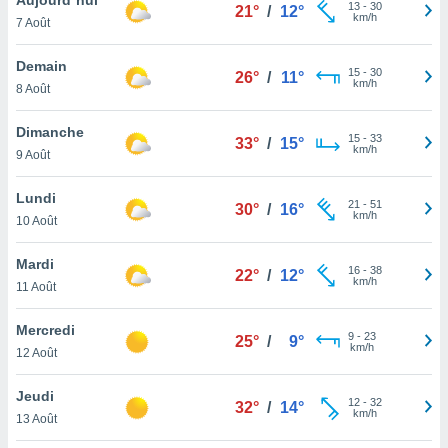
n «
13
-
30
21°
/
12°
km/h
7 Août
 et
r »,
cédez au
Demain
15
-
30
26°
/
11°
 et vous
km/h
8 Août
z
ation de
Dimanche
15
-
33
33°
/
15°
km/h
9 Août
qu'ils
 nous ou
aires,
Lundi
21
-
51
30°
/
16°
km/h
10 Août
nt de
t
Mardi
16
-
38
er le
22°
/
12°
km/h
11 Août
ement
te, ainsi
Mercredi
9
-
23
25°
/
9°
km/h
per un
12 Août
écifique
us
Jeudi
12
-
32
de la
32°
/
14°
km/h
13 Août
 et du