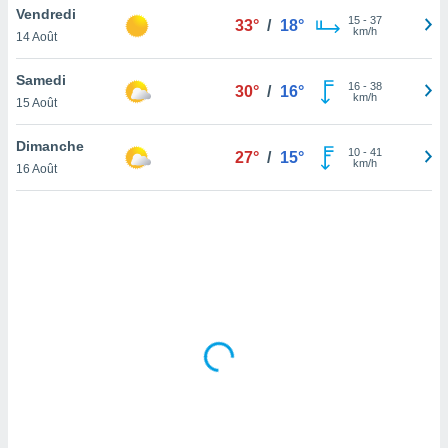
Vendredi
lisé en
15
-
37
33°
/
18°
km/h
 de
14 Août
. Vous
rouver
Samedi
16
-
38
30°
/
16°
km/h
15 Août
ations
re
Dimanche
que de
10
-
41
27°
/
15°
km/h
kies
16 Août
r votre
ement à
ment en
sur le
res des
kies
le au
page de
te web.
MENT,
 les