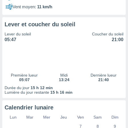
ires
ons le
Vent moyen:
11 km/h
ent des
es
 :
Lever et coucher du soleil
et/ou
Lever du soleil
Coucher du soleil
 à des
05:47
21:00
ions sur
eil,
des
limitées
nner la
, créer
Première lueur
Midi
Dernière lueur
ils pour
05:07
13:24
21:40
ité
Durée du jour
15 h 12 min
lisée,
Lumière du jour restante
15 h 16 min
des
our
nner des
Calendrier lunaire
és
lisées,
Lun
Mar
Mer
Jeu
Ven
Sam
Dim
s profils
7
8
9
enus