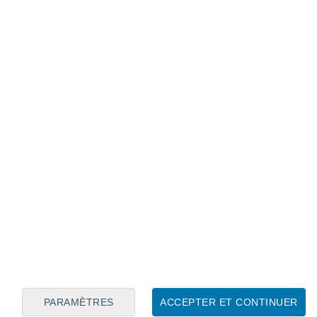
Calendrier lunaire
Lun
Mar
Mer
Jeu
Ven
Sam
Dim
6
7
8
9
10
11
12
13
14
15
16
17
18
19
PARAMÈTRES
ACCEPTER ET CONTINUER