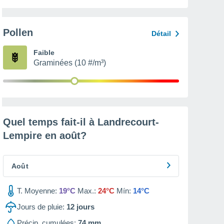
Pollen
Détail
Faible
Graminées (10 #/m³)
Quel temps fait-il à Landrecourt-
Lempire en
août
?
Août
T. Moyenne:
19°C
Max.:
24°C
Mín:
14°C
Jours de pluie:
12
jours
Précip. cumulées:
74 mm