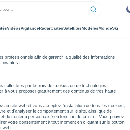
ités
Vidéos
Vigilance
Radar
Cartes
Satellites
Modèles
Monde
Ski
professionnels afin de garantir la qualité des informations
suivantes :
s collectées par le biais de cookies ou de technologies
nuer à vous proposer gratuitement des contenus de très haute
mpire
z au site web et vous acceptez l'installation de tous les cookies,
...
vre et d'analyser le comportement sur le site, ainsi que de
é et du contenu personnalisé en fonction de celui-ci. Vous pouvez
Heure par heure
tirer votre consentement à tout moment en cliquant sur le bouton
Intervalles nuageux dans les
te web.
prochaines heures