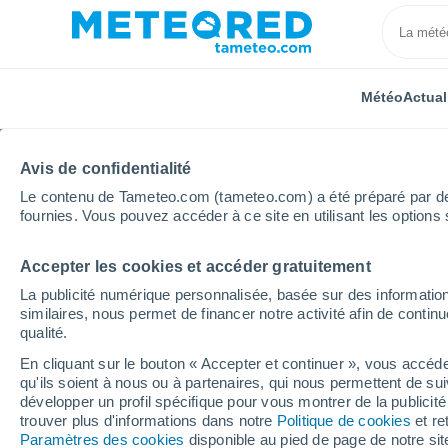
Météo
Actual
Avis de confidentialité
Le contenu de Tameteo.com (tameteo.com) a été préparé par des 
fournies. Vous pouvez accéder à ce site en utilisant les options 
Accepter les cookies et accéder gratuitement
Accueil
Grand Est
Meuse
Landrecourt-Lempire
La publicité numérique personnalisée, basée sur des information
similaires, nous permet de financer notre activité afin de conti
Météo Landrecourt-Le
qualité.
En cliquant sur le bouton « Accepter et continuer », vous accéde
04:24
Jeudi
qu'ils soient à nous ou à partenaires, qui nous permettent de sui
développer un profil spécifique pour vous montrer de la publicit
trouver plus d'informations dans notre
Politique de cookies
et re
Ciel dégagé
Paramètres des cookies
disponible au pied de page de notre si