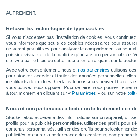
16°
AUTREMENT,
Dernier Qu
Refuser les technologies de type cookies
Éclairée:
4
Sensation de 16°
Si vous n'acceptez pas l'installation de cookies, vous continu
vous informons que seuls les cookies nécessaires pour assurer la
ne seront pas utilisés pour analyser le comportement ou pour af
puissiez visualiser de la publicité générale non personnalisée. V
Flash info
site web par le biais de cette inscription en cliquant sur le bouto
Découvrez la tendance météo entre août et oc
Avec votre consentement, nous et
nos partenaires
utilisons des
pour stocker, accéder et traiter des données personnelles telles 
Météo 1 - 7 jours
Heure par heure
Actualité
Carte
identifiants de cookies. Certains fournisseurs peuvent traiter vo
vous pouvez vous opposer. Pour ce faire, vous pouvez retirer
à tout moment en cliquant sur «
Paramètres
» ou sur notre
poli
Demain
Samedi
D
Aujourd´hui
Nous et nos partenaires effectuons le traitement des d
7 Août
8 Août
6 Août
Stocker et/ou accéder à des informations sur un appareil, utilise
profils pour la publicité personnalisée, utiliser des profils pour 
contenus personnalisés, utiliser des profils pour sélectionner
publicités, mesurer la performance des contenus, comprendre le