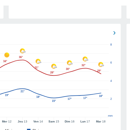
8
36°
34°
6
32°
31°
30°
29°
28°
4
21°
19°
18°
18°
17°
2
17°
15°
mm
Mer
12
Jeu
13
Ven
14
Sam
15
Dim
16
Lun
17
Mar
18