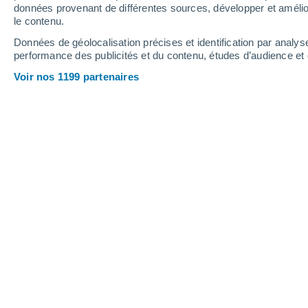
données provenant de différentes sources, développer et amélior
le contenu.
26°
/
12°
30°
/
14°
24°
/
14°
Données de géolocalisation précises et identification par analys
performance des publicités et du contenu, études d’audience e
10
-
22
km/h
12
-
27
km/h
12
16
-
38
km/h
Voir nos 1199 partenaires
Météo Landrecourt-Lempire aujourd´
Ciel dégagé
16°
04:00
T. ressentie
16°
Ciel dégagé
16°
05:00
T. ressentie
16°
Éclaircies
15°
06:00
T. ressentie
15°
Éclaircies
16°
08:00
T. ressentie
16°