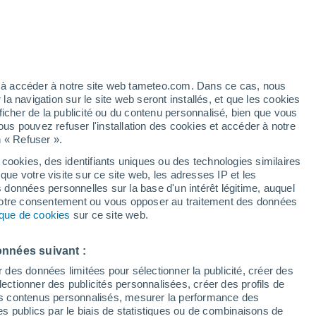
artier
6%
ez à accéder à notre site web tameteo.com. Dans ce cas, nous
 navigation sur le site web seront installés, et que les cookies
ficher de la publicité ou du contenu personnalisé, bien que vous
ous pouvez refuser l'installation des cookies et accéder à notre
n « Refuser ».
tobre
 cookies, des identifiants uniques ou des technologies similaires
que votre visite sur ce site web, les adresses IP et les
 de couverture nuageuse
Radar de pluie
Satellites
Modèles
s données personnelles sur la base d'un intérêt légitime, auquel
 votre consentement ou vous opposer au traitement des données
tique de cookies
sur ce site web.
imanche
Lundi
Mardi
Mercredi
onnées suivant :
9 Août
10 Août
11 Août
12 Août
r des données limitées pour sélectionner la publicité, créer des
sélectionner des publicités personnalisées, créer des profils de
 des contenus personnalisés, mesurer la performance des
s publics par le biais de statistiques ou de combinaisons de
40%