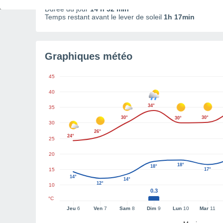
Durée du jour
14 h 52 min
Temps restant avant le lever de soleil
1h 17min
Graphiques météo
45
40
34°
35
30°
30°
30°
30
26°
24°
25
20
18°
18°
15
17°
14°
14°
12°
10
0.3
°C
Jeu
6
Ven
7
Sam
8
Dim
9
Lun
10
Mar
11