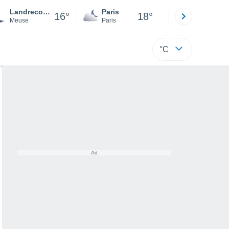
Landrecourt-Lempire
Paris
Montpelli
16°
18°
Meuse
Paris
Hérault
°C