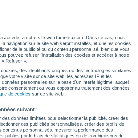
h
ez à accéder à notre site web tameteo.com. Dans ce cas, nous
 navigation sur le site web seront installés, et que les cookies
ficher de la publicité ou du contenu personnalisé, bien que vous
ous pouvez refuser l'installation des cookies et accéder à notre
n « Refuser ».
 cookies, des identifiants uniques ou des technologies similaires
que votre visite sur ce site web, les adresses IP et les
des températures
Radar de pluie
Satellites
Modèles
s données personnelles sur la base d'un intérêt légitime, auquel
 votre consentement ou vous opposer au traitement des données
tique de cookies
sur ce site web.
Lundi
Mardi
Mercredi
Jeudi
onnées suivant :
10 Août
11 Août
12 Août
13 Août
r des données limitées pour sélectionner la publicité, créer des
sélectionner des publicités personnalisées, créer des profils de
 des contenus personnalisés, mesurer la performance des
s publics par le biais de statistiques ou de combinaisons de