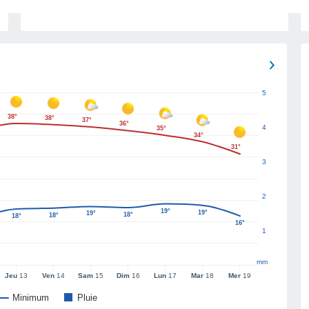
5
38°
38°
37°
36°
4
35°
34°
31°
3
2
19°
19°
19°
18°
18°
18°
16°
1
mm
Jeu
13
Ven
14
Sam
15
Dim
16
Lun
17
Mar
18
Mer
19
Minimum
Pluie