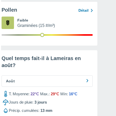
Pollen
Détail
Faible
Graminées (15 #/m³)
Quel temps fait-il à Lameiras en
août
?
Août
T. Moyenne:
22°C
Max.:
29°C
Mín:
16°C
Jours de pluie:
3
jours
Précip. cumulées:
13 mm