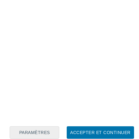
Calendrier lunaire
Lun
Mar
Mer
Jeu
Ven
Sam
Dim
7
8
9
10
11
12
13
14
15
16
17
18
19
20
PARAMÈTRES
ACCEPTER ET CONTINUER