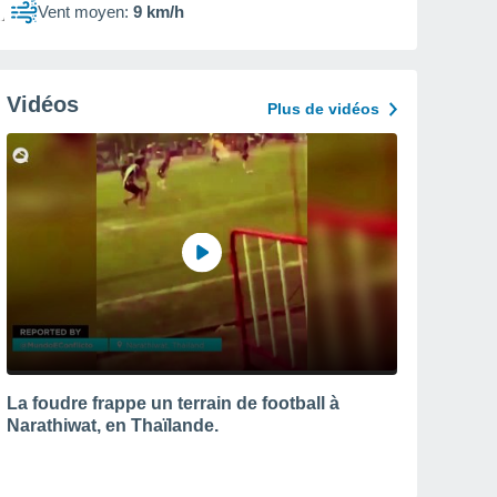
Vent moyen:
9 km/h
Vidéos
Plus de vidéos
La foudre frappe un terrain de football à
Narathiwat, en Thaïlande.