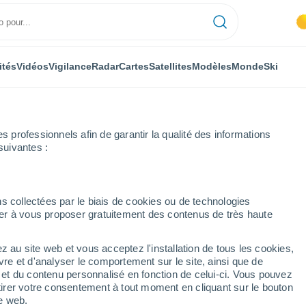
ités
Vidéos
Vigilance
Radar
Cartes
Satellites
Modèles
Monde
Ski
professionnels afin de garantir la qualité des informations
suivantes :
s collectées par le biais de cookies ou de technologies
nuer à vous proposer gratuitement des contenus de très haute
z au site web et vous acceptez l'installation de tous les cookies,
...
vre et d'analyser le comportement sur le site, ainsi que de
é et du contenu personnalisé en fonction de celui-ci. Vous pouvez
Heure par heure
tirer votre consentement à tout moment en cliquant sur le bouton
Ciel dégagé dans les prochaines
te web.
heures