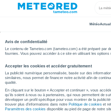
Météo
Actual
Avis de confidentialité
Le contenu de Tameteo.com (tameteo.com) a été préparé par des 
fournies. Vous pouvez accéder à ce site en utilisant les options 
Accepter les cookies et accéder gratuitement
Accueil
Portugal
District de Guarda
Lameiras
La publicité numérique personnalisée, basée sur des information
similaires, nous permet de financer notre activité afin de conti
Météo Lameiras
qualité.
En cliquant sur le bouton « Accepter et continuer », vous accéde
08:19
Vendredi
qu'ils soient à nous ou à partenaires, qui nous permettent de sui
développer un profil spécifique pour vous montrer de la publicit
trouver plus d'informations dans notre
Politique de cookies
et re
Ensoleillé
Paramètres des cookies
disponible au pied de page de notre si