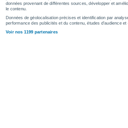
0.2 mm
données provenant de différentes sources, développer et amélior
le contenu.
32°
/
18°
30°
/
15°
33°
/
16°
Données de géolocalisation précises et identification par analys
performance des publicités et du contenu, études d’audience e
22
-
45
km/h
15
-
34
km/h
17
20
-
43
km/h
Voir nos 1199 partenaires
Météo Lameiras aujourd´hui
, 7 août
Ensoleillé
19°
08:00
T. ressentie
19°
Ensoleillé
22°
09:00
T. ressentie
25°
Ensoleillé
25°
10:00
T. ressentie
26°
Ensoleillé
27°
11:00
T. ressentie
27°