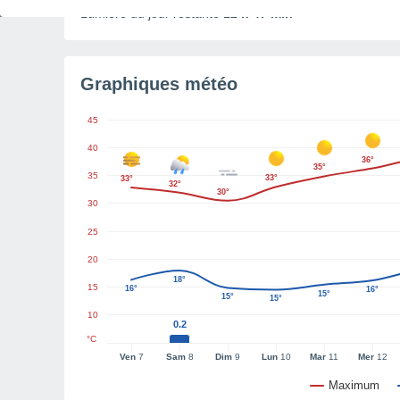
Lumière du jour restante
12 h 47 min
Graphiques météo
45
40
36°
35°
35
33°
33°
32°
30°
30
25
20
18°
15
16°
16°
15°
15°
15°
10
0.2
°C
Ven
7
Sam
8
Dim
9
Lun
10
Mar
11
Mer
12
Maximum