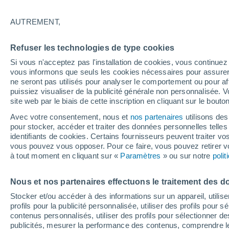
19°
AUTREMENT,
Ouest
Refuser les technologies de type cookies
Sensation de 19°
7
-
15 km/
Si vous n'acceptez pas l'installation de cookies, vous continu
vous informons que seuls les cookies nécessaires pour assurer la
ne seront pas utilisés pour analyser le comportement ou pour af
puissiez visualiser de la publicité générale non personnalisée. V
Flash info
site web par le biais de cette inscription en cliquant sur le bouto
Une nouvelle canicule attendue la semaine
prochaine en France !
Avec votre consentement, nous et
nos partenaires
utilisons des
pour stocker, accéder et traiter des données personnelles telles 
Météo 1 - 7 jours
Heure par heure
Actualité
Carte 
identifiants de cookies. Certains fournisseurs peuvent traiter vo
vous pouvez vous opposer. Pour ce faire, vous pouvez retirer
à tout moment en cliquant sur «
Paramètres
» ou sur notre
poli
Demain
Dimanche
Aujourd´hui
Nous et nos partenaires effectuons le traitement des d
8 Août
9 Août
7 Août
Stocker et/ou accéder à des informations sur un appareil, utilise
profils pour la publicité personnalisée, utiliser des profils pour 
contenus personnalisés, utiliser des profils pour sélectionner
publicités, mesurer la performance des contenus, comprendre le
30%