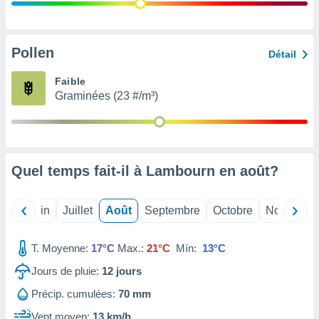
nées
lles sur
d'un
égitime,
Pollen
Détail
vous
vous
Faible
 Pour ce
Graminées (23 #/m³)
ous
etirer
ement
 opposer
Quel temps fait-il à Lambourn en
août
?
ement
nées à
ment en
Mai
Juin
Juillet
Août
Septembre
Octobre
Novembre
 sur «
res
» ou
e
T. Moyenne:
17°C
Max.:
21°C
Mín:
13°C
que de
kies
Jours de pluie:
12
jours
ite web.
Précip. cumulées:
70 mm
t nos
Vent moyen:
13 km/h