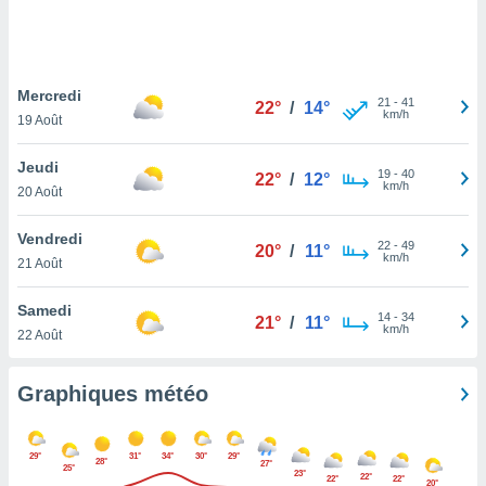
logies
e
s
Mercredi
tez pas
21
-
41
22°
/
14°
km/h
ation de
19 Août
, vous
z à
Jeudi
19
-
40
22°
/
12°
à notre
km/h
20 Août
.com.
Vendredi
 cas,
22
-
49
20°
/
11°
km/h
us
21 Août
ns que
s
Samedi
14
-
34
21°
/
11°
km/h
22 Août
ires
urer la
on sur le
Graphiques météo
 seront
, et que
ies ne
29°
31°
34°
30°
29°
28°
27°
as
25°
23°
22°
22°
22°
20°