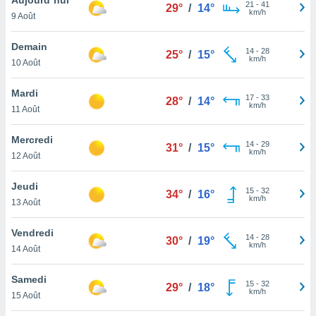
n «
21
-
41
29°
/
14°
km/h
9 Août
 et
r »,
cédez au
Demain
14
-
28
25°
/
15°
 et vous
km/h
10 Août
z
ation de
Mardi
17
-
33
28°
/
14°
km/h
11 Août
qu'ils
 nous ou
aires,
Mercredi
14
-
29
31°
/
15°
km/h
12 Août
nt de
t
Jeudi
15
-
32
er le
34°
/
16°
km/h
13 Août
ement
te, ainsi
Vendredi
14
-
28
30°
/
19°
km/h
per un
14 Août
écifique
us
Samedi
15
-
32
de la
29°
/
18°
km/h
15 Août
 et du