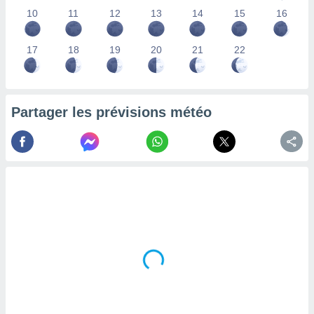
lisés,
10
11
12
13
14
15
16
des
our
17
18
19
20
21
22
nner des
s
lisés,
la
ance des
Partager les prévisions météo
s,
la
ance des
s,
dre les
par le
ques ou
inaisons
ées
nt de
tes
,
er et
r les