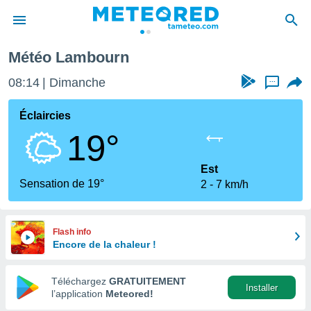
Météo Lambourn
e
ntialité
08:14
Dimanche
...
enu de
o.com
Éclaircies
o.com) a
19°
aré par
onnels
Est
arantir
Sensation de 19°
2
7 km/h
té des
ions
. Vous
accéder
Flash info
e en
Encore de la chaleur !
 les
Téléchargez
GRATUITEMENT
s :
Installer
l’application
Meteored!
r les