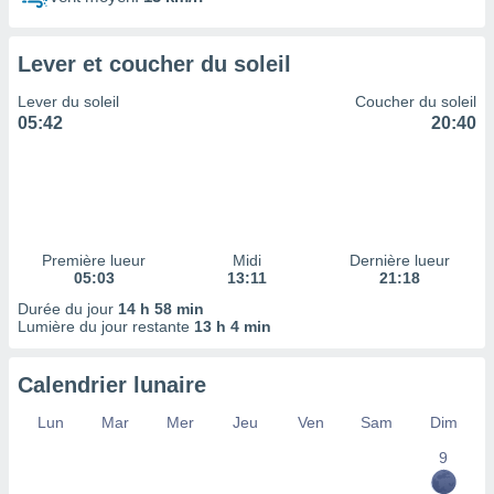
ires
ons le
ent des
Lever et coucher du soleil
es
 :
Lever du soleil
Coucher du soleil
et/ou
05:42
20:40
 à des
ions sur
eil,
des
limitées
Première lueur
Midi
Dernière lueur
nner la
05:03
13:11
21:18
, créer
ils pour
Durée du jour
14 h 58 min
ité
Lumière du jour restante
13 h 4 min
lisée,
des
Calendrier lunaire
our
nner des
Lun
Mar
Mer
Jeu
Ven
Sam
Dim
és
lisées,
9
s profils
enus