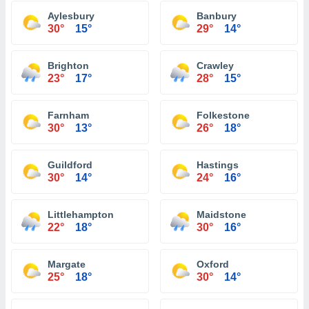
Aylesbury
Banbury
30°
15°
29°
14°
Brighton
Crawley
23°
17°
28°
15°
Farnham
Folkestone
30°
13°
26°
18°
Guildford
Hastings
30°
14°
24°
16°
Littlehampton
Maidstone
22°
18°
30°
16°
Margate
Oxford
25°
18°
30°
14°